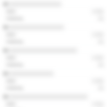
░░░░░░░░░░░░░░░░░░░░
░ ░░░
░░
░░░░░░░░░░░░░░░░░░░░░
░ ░░░
░░
░░░░░░░░░░░░░░░░░░░░░░░░░░
░ ░░░
░░
░░░░░░░░░░░░░░░░░
░ ░░░
░░
░░░░░░░░░░░░░░░░░░░░░░░░░░░░░░
░ ░░░