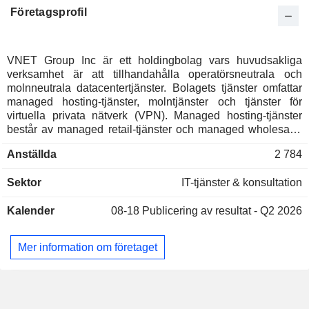
Företagsprofil
Brasilien
0,06 %
Schweiz
0,04 %
Israel
0,03 %
VNET Group Inc är ett holdingbolag vars huvudsakliga
verksamhet är att tillhandahålla operatörsneutrala och
Japan
0,03 %
molnneutrala datacentertjänster. Bolagets tjänster omfattar
Sverige
0,01 %
managed hosting-tjänster, molntjänster och tjänster för
virtuella privata nätverk (VPN). Managed hosting-tjänster
Sydkorea
0,01 %
består av managed retail-tjänster och managed wholesale-
tjänster. Molntjänster gör det möjligt för kunderna att köra
Anställda
2 784
sina applikationer över Internet med hjälp av IT-
infrastrukturen (Information Technology). VPN-tjänster utökar
Sektor
IT-tjänster & konsultation
kundernas privata nätverk genom att upprätta säkra och
dedikerade anslutningar via det publika Internet. Bolaget
Kalender
08-18
Publicering av resultat - Q2 2026
bedriver huvudsakligen sin verksamhet på den inhemska
marknaden.
Mer information om företaget