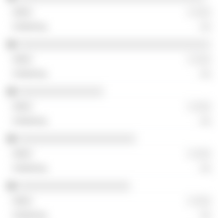
░ ░░░
░░
░░░░░░░░░░░░░░░░░░░░░░░░░░░░░░░░░░░░
░ ░░░
░░
░░░░░░░░░░░░░░░░
░ ░░░
░░
░░░░░░░░░░░░░░░░░░░░░░
░ ░░░
░░
░░░░░░░░░░░░░░░░░░░░░
░ ░░░
░░