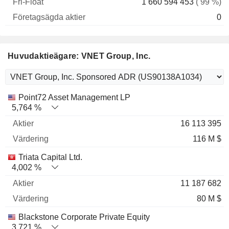
1 660 594 453
( 99 %)
0
Huvudaktieägare: VNET Group, Inc.
Nome
Aktier
%
Värdering
Point72 Asset Management LP
5,764 %
16 113 395
116 M $
Triata Capital Ltd.
4,002 %
11 187 682
80 M $
Blackstone Corporate Private Equity
3,721 %