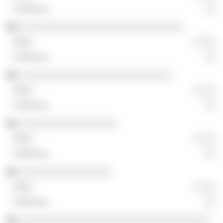
░░
░░░░░░░░░░░░░░░░░░░░░░░░░░░░░░
░ ░░░
░░
░░░░░░░░░░░░░░░░░░░░░░░░░░░░
░ ░░░
░░
░░░░░░░░░░░░░░░░░░
░ ░░░
░░
░░░░░░░░░░░░░░░░░
░ ░░░
░░
░░░░░░░░░░░░░░░░░░░░░░░░░░░░░░░░░░░