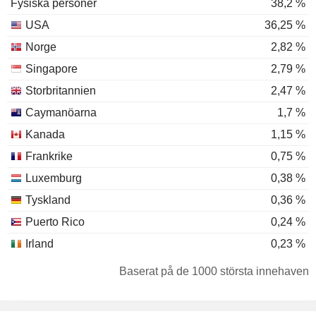
Fysiska personer
38,2 %
USA
36,25 %
Norge
2,82 %
Singapore
2,79 %
Storbritannien
2,47 %
Caymanöarna
1,7 %
Kanada
1,15 %
Frankrike
0,75 %
Luxemburg
0,38 %
Tyskland
0,36 %
Puerto Rico
0,24 %
Irland
0,23 %
Kina
0,2 %
Baserat på de 1000 största innehaven
Australien
0,15 %
Taiwan
0,1 %