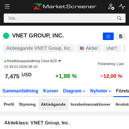
VNET GROUP, INC.
7,475
$
+1,98 %
VNET GROUP, INC.
Aktieägande VNET Group, Inc.
Aktier
VNET
U
Realtidsuppskattning
Cboe BZX
Förändring 1 jan.
21.59.53 2026-08-10
USD
+1,98 %
7,475
−12,00 %
Sammanfattning
Kurser
Diagram
Nyheter
Föret
Profil
Styrning
Aktieägande
Insidertransaktioner
Anslut
Aktieklass: VNET Group, Inc.