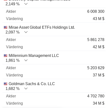
2,149 %
6 008 300
43 M $
Mirae Asset Global ETFs Holdings Ltd.
2,097 %
5 861 278
42 M $
Millennium Management LLC
1,861 %
5 203 629
37 M $
Goldman Sachs & Co. LLC
1,682 %
4 702 780
34 M $