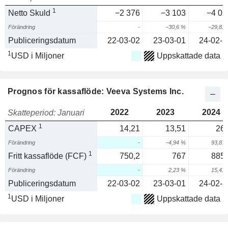
1
Netto Skuld
−2 376
−3 103
−4 02
Förändring
-
−30,6 %
−29,81
Publiceringsdatum
22-03-02
23-03-01
24-02-2
1
USD i Miljoner
Uppskattade data
Prognos för kassaflöde: Veeva Systems Inc.
2022
2023
2024
Skatteperiod: Januari
1
CAPEX
14,21
13,51
26,
Förändring
-
−4,94 %
93,87
1
Fritt kassaflöde (FCF)
750,2
767
885,
Förändring
-
2,23 %
15,41
Publiceringsdatum
22-03-02
23-03-01
24-02-2
1
USD i Miljoner
Uppskattade data