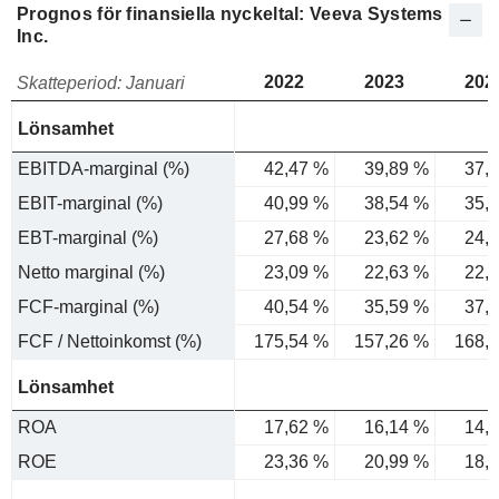
Prognos för finansiella nyckeltal: Veeva Systems
Inc.
2022
2023
202
Skatteperiod: Januari
Lönsamhet
EBITDA-marginal (%)
42,47 %
39,89 %
37,
EBIT-marginal (%)
40,99 %
38,54 %
35,
EBT-marginal (%)
27,68 %
23,62 %
24,
Netto marginal (%)
23,09 %
22,63 %
22,
FCF-marginal (%)
40,54 %
35,59 %
37,
FCF / Nettoinkomst (%)
175,54 %
157,26 %
168,
Lönsamhet
ROA
17,62 %
16,14 %
14,
ROE
23,36 %
20,99 %
18,