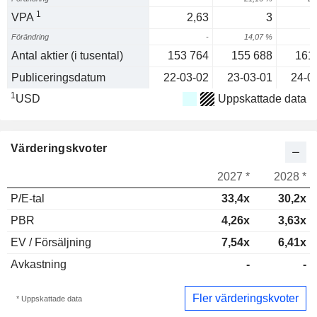
1
VPA
2,63
3
Förändring
-
14,07 %
7
Antal aktier (i tusental)
153 764
155 688
161
Publiceringsdatum
22-03-02
23-03-01
24-0
1
USD
Uppskattade data
Värderingskvoter
2027 *
2028 *
P/E-tal
33,4x
30,2x
PBR
4,26x
3,63x
EV / Försäljning
7,54x
6,41x
Avkastning
-
-
Fler värderingskvoter
* Uppskattade data