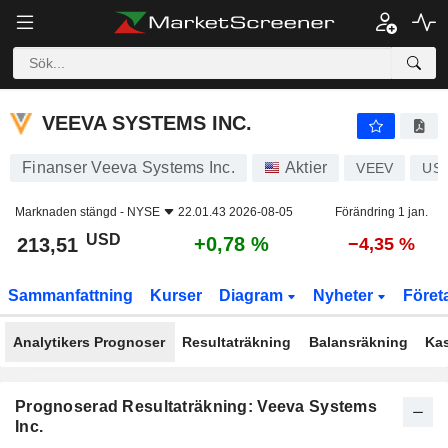
VEEVA SYSTEMS INC.
213,51
$
+0,78 %
VEEVA SYSTEMS INC.
Finanser Veeva Systems Inc.
Aktier
VEEV
US9
Marknaden stängd -
NYSE
22.01.43 2026-08-05
Förändring 1 jan.
USD
+0,78 %
213,51
−4,35 %
Sammanfattning
Kurser
Diagram
Nyheter
Föret
Analytikers Prognoser
Resultaträkning
Balansräkning
Ka
Prognoserad Resultaträkning: Veeva Systems
Inc.