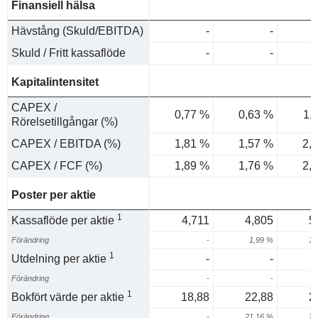
Finansiell hälsa
Hävstång (Skuld/EBITDA)
-
-
Skuld / Fritt kassaflöde
-
-
Kapitalintensitet
CAPEX /
0,77 %
0,63 %
1,
Rörelsetillgångar (%)
CAPEX / EBITDA (%)
1,81 %
1,57 %
2,
CAPEX / FCF (%)
1,89 %
1,76 %
2,
Poster per aktie
1
Kassaflöde per aktie
4,711
4,805
5
Förändring
-
1,99 %
16
1
Utdelning per aktie
-
-
Förändring
-
-
1
Bokfört värde per aktie
18,88
22,88
2
Förändring
-
21,16 %
24