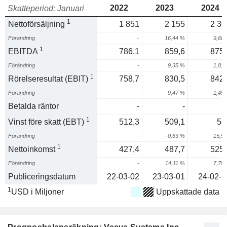
2022
2023
2024
Skatteperiod: Januari
1
Nettoförsäljning
1 851
2 155
2 36
Förändring
-
16,44 %
9,68
1
EBITDA
786,1
859,6
875,
Förändring
-
9,35 %
1,81
1
Rörelseresultat (EBIT)
758,7
830,5
842,
Förändring
-
9,47 %
1,45
Betalda räntor
-
-
1
Vinst före skatt (EBT)
512,3
509,1
58
Förändring
-
−0,63 %
15,5
1
Nettoinkomst
427,4
487,7
525,
Förändring
-
14,11 %
7,79
Publiceringsdatum
22-03-02
23-03-01
24-02-2
1
USD i Miljoner
Uppskattade data