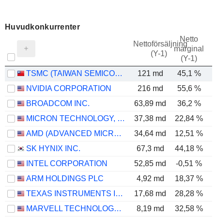
Huvudkonkurrenter
Netto
Nettoförsäljning
marginal
E
(Y-1)
(Y-1)
TSMC (TAIWAN SEMICONDUCTOR MANUFACTURING COMPANY)
121 md
45,1 %
NVIDIA CORPORATION
216 md
55,6 %
BROADCOM INC.
63,89 md
36,2 %
MICRON TECHNOLOGY, INC.
37,38 md
22,84 %
AMD (ADVANCED MICRO DEVICES)
34,64 md
12,51 %
SK HYNIX INC.
67,3 md
44,18 %
INTEL CORPORATION
52,85 md
-0,51 %
ARM HOLDINGS PLC
4,92 md
18,37 %
TEXAS INSTRUMENTS INCORPORATED
17,68 md
28,28 %
MARVELL TECHNOLOGY GROUP LTD
8,19 md
32,58 %