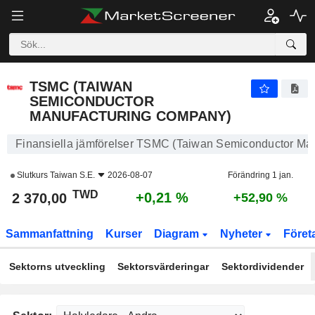
TSMC (TAIWAN SEMICONDUCTOR MANUFACTURING COMPANY)
2 370,00
NT$
+0,21 %
TSMC (TAIWAN
SEMICONDUCTOR
MANUFACTURING COMPANY)
Finansiella jämförelser TSMC (Taiwan Semiconductor Ma
Slutkurs
Taiwan S.E.
2026-08-07
Förändring 1 jan.
TWD
+0,21 %
2 370,00
+52,90 %
Sammanfattning
Kurser
Diagram
Nyheter
Föret
Sektorns utveckling
Sektorsvärderingar
Sektordividender