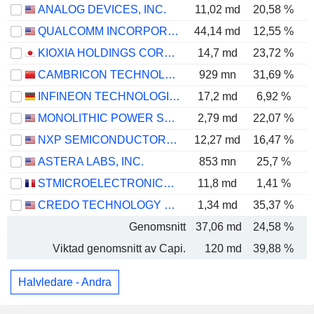
ANALOG DEVICES, INC.
11,02 md
20,58 %
QUALCOMM INCORPORATED
44,14 md
12,55 %
KIOXIA HOLDINGS CORPORATION
14,7 md
23,72 %
CAMBRICON TECHNOLOGIES CORPORATION LIMITED
929 mn
31,69 %
INFINEON TECHNOLOGIES AG
17,2 md
6,92 %
MONOLITHIC POWER SYSTEMS, INC.
2,79 md
22,07 %
NXP SEMICONDUCTORS N.V.
12,27 md
16,47 %
ASTERA LABS, INC.
853 mn
25,7 %
STMICROELECTRONICS N.V.
11,8 md
1,41 %
CREDO TECHNOLOGY GROUP HOLDING LTD
1,34 md
35,37 %
Genomsnitt
37,06 md
24,58 %
Viktad genomsnitt av Capi.
120 md
39,88 %
Halvledare - Andra