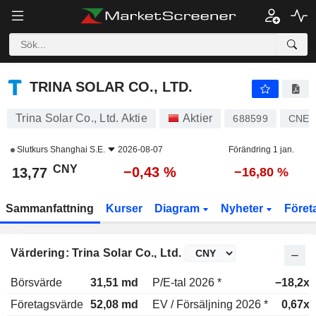
TRINA SOLAR CO., LTD.
13,77
¥
−0,43 %
TRINA SOLAR CO., LTD.
Trina Solar Co., Ltd. Aktie
Aktier
688599
CNE1
Slutkurs
Shanghai S.E.
2026-08-07
Förändring 1 jan.
CNY
−0,43 %
13,77
−16,80 %
Sammanfattning
Kurser
Diagram
Nyheter
Föret
Värdering: Trina Solar Co., Ltd.
Börsvärde
31,51 md
P/E-tal 2026 *
−18,2x
Företagsvärde
52,08 md
EV / Försäljning 2026 *
0,67x