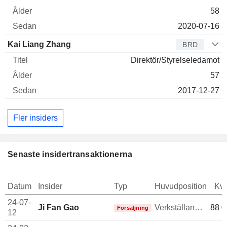
58
2020-07-16
Kai Liang Zhang
BRD
Direktör/Styrelseledamot
57
2017-12-27
Fler insiders
Senaste insidertransaktionerna
Datum
Insider
Typ
Huvudposition
Kva
24-07-
Ji Fan Gao
Verkställande direktör
88 0
Försäljning
12