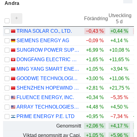
Andra
Utveckling
Förändring
5 d
TRINA SOLAR CO., LTD.
−0,43 %
+0,44 %
−
SIEMENS ENERGY AG
−0,09 %
+4,14 %
+
SUNGROW POWER SUPPLY CO., LTD.
+6,99 %
+10,08 %
+
DONGFANG ELECTRIC CORPORATION LIMITED
+1,65 %
+11,65 %
+
MING YANG SMART ENERGY GROUP LIMITED
+1,05 %
+3,94 %
GOODWE TECHNOLOGIES CO., LTD.
+3,00 %
+11,06 %
+
SHENZHEN HOPEWIND ELECTRIC CO., LTD.
+2,81 %
+21,75 %
−
FLUENCE ENERGY, INC.
+0,34 %
−5,35 %
+
ARRAY TECHNOLOGIES, INC.
+4,48 %
+4,50 %
PRIME ENERGY P.E. LTD
+0,95 %
−7,34 %
+
Genomsnitt
+2,06 %
+4,17 %
+
Viktad genomsnitt av Capi.
+1,05 %
+5,96 %
+