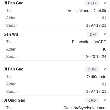
Ji Fan Gao
CEO
Verkställande Direktör
61
1997-12-01
Sen Wu
DFI
Finansdirektör/CFO
46
2020-12-24
Styrelseledamot
Titel
Ålder
Sedan
Ji Fan Gao
CHM
Ordförande
61
1997-12-01
Ji Qing Gao
BRD
Direktör/Styrelseledamot