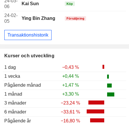
24-03-
Kai Sun
Köp
06
24-02-
Ying Bin Zhang
Försäljning
05
Transaktionshistorik
Kurser och utveckling
1 dag
−0,43 %
1 vecka
+0,44 %
Pågående månad
+1,47 %
1 månad
+3,30 %
3 månader
−23,24 %
6 månader
−33,61 %
Pågående år
−16,80 %