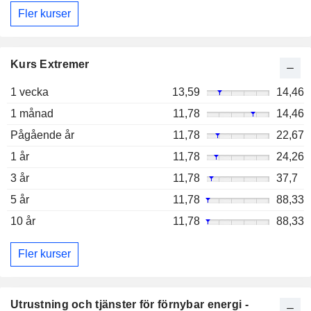
Fler kurser
Kurs Extremer
1 vecka
13,59
14,46
1 månad
11,78
14,46
Pågående år
11,78
22,67
1 år
11,78
24,26
3 år
11,78
37,7
5 år
11,78
88,33
10 år
11,78
88,33
Fler kurser
Utrustning och tjänster för förnybar energi -