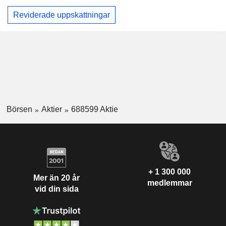
Reviderade uppskattningar
Börsen
Aktier
688599 Aktie
+ 1 300 000
Mer än 20 år
medlemmar
vid din sida