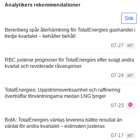
Analytikers rekommendationer
Sök
Berenberg spår återhämtning för TotalEnergies gashandel i
tredje kvartalet – behåller behåll
07-27
MT
RBC justerar prognoser för TotalEnergies efter svagt andra
kvartal och reviderade råvarupriser
07-24
MT
TotalEnergies: Uppströmsverksamhet och raffinering
överträffar förväntningarna medan LNG tynger
07-23
BofA: TotalEnergies väntas leverera bättre resultat än
väntat för andra kvartalet – estimaten justeras
07-17
MT