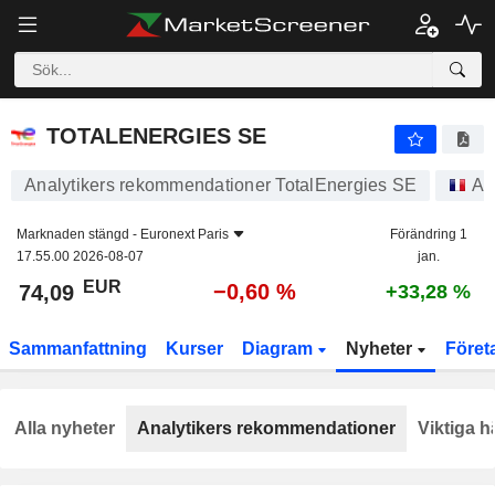
TOTALENERGIES SE
74,09
€
−0,60 %
TOTALENERGIES SE
Analytikers rekommendationer TotalEnergies SE
Ak
Marknaden stängd -
Euronext Paris
Förändring 1
17.55.00 2026-08-07
jan.
EUR
−0,60 %
74,09
+33,28 %
Sammanfattning
Kurser
Diagram
Nyheter
Föret
Alla nyheter
Analytikers rekommendationer
Viktiga h