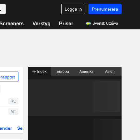
Logga in
Prenumerera
Screeners
Verktyg
Priser
Svensk Utgåva
Index
Europa
Amerika
Asien
rapport
RE
MT
ender
Sektor
Fonder och ETFer