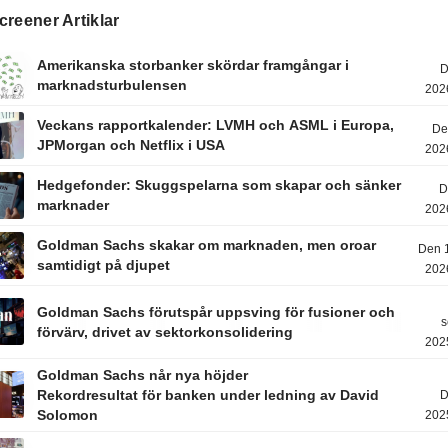
reener Artiklar
Amerikanska storbanker skördar framgångar i
D
marknadsturbulensen
202
Veckans rapportkalender: LVMH och ASML i Europa,
De
JPMorgan och Netflix i USA
202
Hedgefonder: Skuggspelarna som skapar och sänker
D
marknader
202
Goldman Sachs skakar om marknaden, men oroar
Den 1
samtidigt på djupet
202
Goldman Sachs förutspår uppsving för fusioner och
s
förvärv, drivet av sektorkonsolidering
202
Goldman Sachs når nya höjder
Rekordresultat för banken under ledning av David
D
Solomon
202