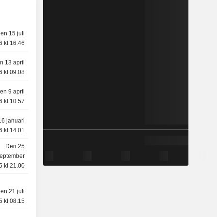
en 15 juli
6 kl 16.46
n 13 april
6 kl 09.08
en 9 april
6 kl 10.57
6 januari
6 kl 14.01
Den 25
eptember
5 kl 21.00
en 21 juli
5 kl 08.15