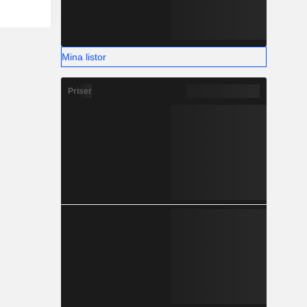
Mina listor
Priser