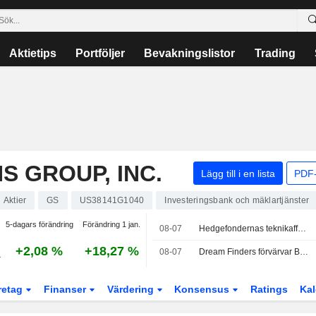
Aktietips
Portföljer
Bevakningslistor
Trading
 GROUP, INC.
Lägg till i en lista
PDF-
Aktier
GS
US38141G1040
Investeringsbank och mäklartjänster
5-dagars förändring
Förändring 1 jan.
08-07
Hedgefondernas teknikaffärer tyngde resultatet i juli, enligt JPMorgan
+2,08 %
+18,27 %
08-07
Dream Finders förvärvar Beazer i kontantaffär värd 2,2 miljarder dollar
retag
Finanser
Värdering
Konsensus
Ratings
Kal