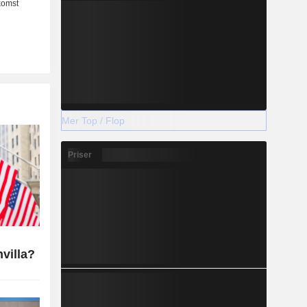
Mer Top / Flop
Priser
nvilla?