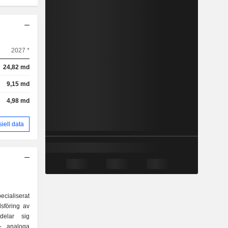
2027 *
24,82 md
9,15 md
4,98 md
siell data
ecialiserat
sföring av
rdelar sig