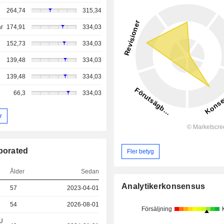
264,74
315,34
r
174,91
334,03
152,73
334,03
139,48
334,03
139,48
334,03
66,3
334,03
r
porated
Fler betyg
Ålder
Sedan
Analytikerkonsensus
57
2023-04-01
54
2026-08-01
Försäljning
&U