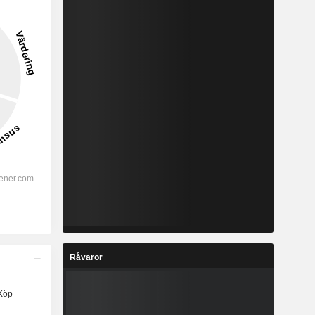
Råvaror
Köp