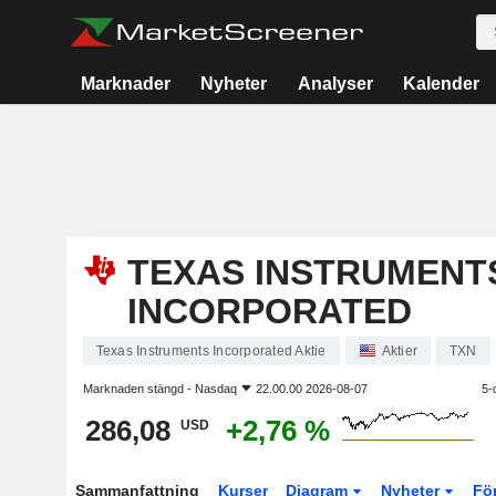
Marknader
Nyheter
Analyser
Kalender
TEXAS INSTRUMENT
INCORPORATED
Texas Instruments Incorporated Aktie
Aktier
TXN
Marknaden stängd -
Nasdaq
22.00.00 2026-08-07
5-
286,08
+2,76 %
USD
Sammanfattning
Kurser
Diagram
Nyheter
Fö