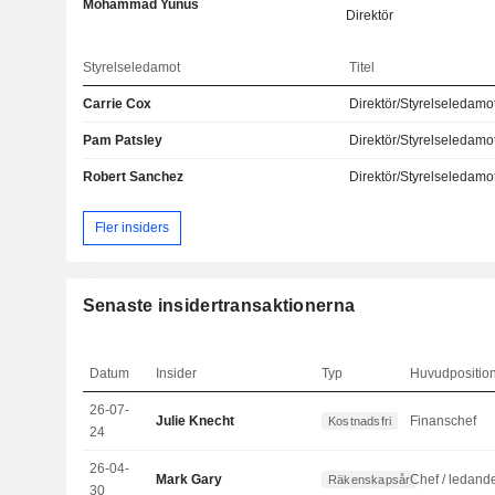
Mohammad Yunus
Direktör
Styrelseledamot
Titel
Carrie Cox
Direktör/Styrelseledamo
Pam Patsley
Direktör/Styrelseledamo
Robert Sanchez
Direktör/Styrelseledamo
Fler insiders
Senaste insidertransaktionerna
Datum
Insider
Typ
Huvudpositio
26-07-
Julie Knecht
Finanschef
Kostnadsfri
24
26-04-
Mark Gary
Räkenskapsår
30