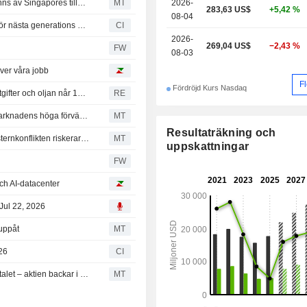
Texas Instruments förvärv av Silicon Laboratories godkänns av Singapores tillsynsmyndighet
MT
2026-
283,63 US$
+5,42 %
08-04
GE Appliances väljer halvledare från Texas Instruments för nästa generations uppkopplade vitvaror tillverkade i USA
CI
2026-
269,04 US$
−2,43 %
FW
08-03
över våra jobb
F
Fördröjd Kurs Nasdaq
Wall Street backar när teknikrapporter väcker oro för AI-utgifter och oljan når 100 dollar
RE
Texas Instruments starka rapport och prognos infriade marknadens höga förväntningar, enligt Morgan Stanley
MT
Resultaträkning och
Amerikanska terminer backar inför öppning när Mellanösternkonflikten riskerar att spridas till Röda havet
MT
uppskattningar
FW
ch AI-datacenter
Jul 22, 2026
 uppåt
MT
026
CI
Texas Instruments ökar vinst och omsättning i andra kvartalet – aktien backar i efterhandeln trots stark prognos
MT