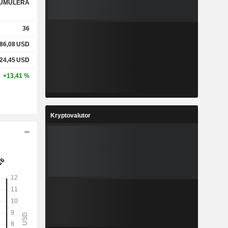
UMULERA
36
86,08
USD
24,45
USD
+13,41 %
Kryptovalutor