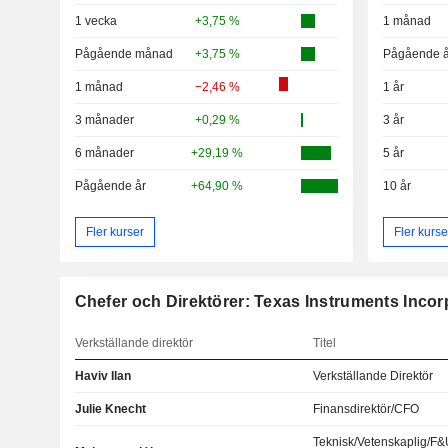
1 vecka
+3,75 %
1 månad
Pågående månad
+3,75 %
Pågående å
1 månad
−2,46 %
1 år
3 månader
+0,29 %
3 år
6 månader
+29,19 %
5 år
Pågående år
+64,90 %
10 år
Fler kurser
Fler kurse
Chefer och Direktörer: Texas Instruments Incor
Verkställande direktör
Titel
Haviv Ilan
Verkställande Direktör
Julie Knecht
Finansdirektör/CFO
Teknisk/Vetenskaplig/F