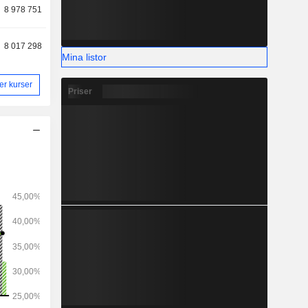
8 978 751
8 017 298
Mina listor
ler kurser
Priser