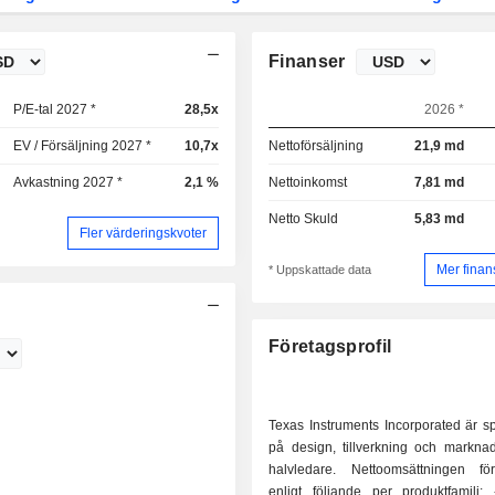
Finanser
P/E-tal 2027 *
28,5x
2026 *
EV / Försäljning 2027 *
10,7x
Nettoförsäljning
21,9 md
Avkastning 2027 *
2,1 %
Nettoinkomst
7,81 md
Netto Skuld
5,83 md
Fler värderingskvoter
Mer finan
* Uppskattade data
Företagsprofil
Texas Instruments Incorporated är sp
på design, tillverkning och marknad
halvledare. Nettoomsättningen fö
enligt följande per produktfamilj: - analoga