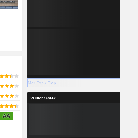
Mer Top / Flop
Valutor / Forex
AA