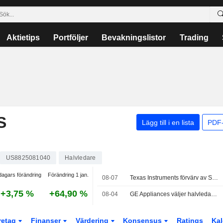
Aktietips
Portföljer
Bevakningslistor
Trading
S
Lägg till i en lista
PDF-
US8825081040
Halvledare
dagars förändring
Förändring 1 jan.
08-07
Texas Instruments förvärv av Silicon Laboratories godkänns av Singapores tillsynsmyndighet
+3,75 %
+64,90 %
08-04
GE Appliances väljer halvledare från Texas Instruments för nästa generations uppkopplade vitvaror tillverkade i USA
retag
Finanser
Värdering
Konsensus
Ratings
Kal