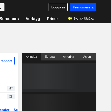
Logga in
Prenumerera
Screeners
Verktyg
Priser
Svensk Utgåva
Index
Europa
Amerika
Asien
rapport
MT
CI
ender
Sektor
Fonder och ETFer