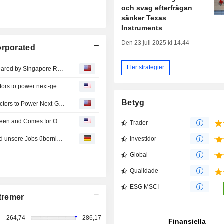
och svag efterfrågan
sänker Texas
Instruments
Den 23 juli 2025 kl 14.44
orporated
Fler strategier
Texas Instruments' Acquisition of Silicon Laboratories Cleared by Singapore Regulator
GE Appliances leverages Texas Instruments semiconductors to power next-generation connected appliances manufactured in the U.S.
Betyg
GE Appliances Leverages Texas Instruments Semiconductors to Power Next-Generation Connected Appliances Manufactured in the U.S
Tomorrow, Everyone Replaced? When AI Leaves the Screen and Comes for Our Jobs
Trader
Morgen alle ersetzt? Wenn KI den Bildschirm verlässt und unsere Jobs übernimmt
Investidor
Global
Qualidade
ESG MSCI
tremer
264,74
286,17