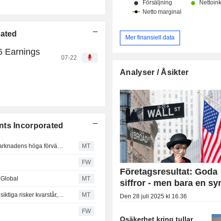
rated
Mer finansiell data
6 Earnings
07-22
Analyser / Åsikter
nts Incorporated
Texas Instruments starka rapport och prognos infriade marknadens höga förväntningar, enligt Morgan Stanley
MT
FW
Företagsresultat: Goda
 Global
MT
siffror - men bara en sy
Texas Instruments levererar starkt första kvartal men långsiktiga risker kvarstår, enligt Morgan Stanley
MT
Den 28 juli 2025 kl 16.36
FW
Osäkerhet kring tullar