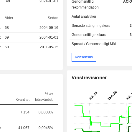
49
2024-01-01
Genomsnittlig
ACK
rekommendation
Antal analytiker
Ålder
Sedan
Senaste stängningskurs
2
t
68
2004-09-16
Genomsnittlig riktkurs
3
t
69
2004-01-01
Spread / Genomsnittligt Mål
t
60
2011-05-15
Konsensus
Vinstrevisioner
% av
n
Kvantitet
börsvärdet.
7 154
0,0008%
Chef / ledande befattningshavare
41 067
0,0045%