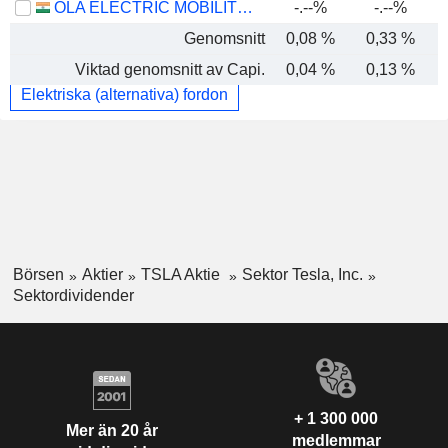
OLA ELECTRIC MOBILITY LIMITED
-.--%
-.--%
Genomsnitt
0,08 %
0,33 %
Viktad genomsnitt av Capi.
0,04 %
0,13 %
Elektriska (alternativa) fordon
Börsen
Aktier
TSLA Aktie
Sektor Tesla, Inc.
Sektordividender
+ 1 300 000
Mer än 20 år
medlemmar