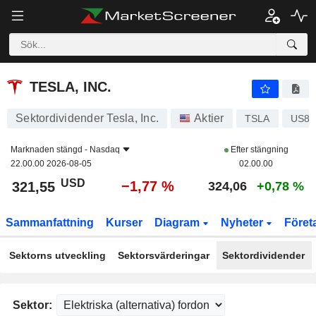
TESLA, INC.
321,55
$
−1,77 %
TESLA, INC.
Sektordividender Tesla, Inc.
Aktier
TSLA
US88
Marknaden stängd -
Nasdaq
Efter stängning
22.00.00 2026-08-05
02.00.00
USD
−1,77 %
321,55
324,06
+0,78 %
Sammanfattning
Kurser
Diagram
Nyheter
Föret
Sektorns utveckling
Sektorsvärderingar
Sektordividender
Sektor: