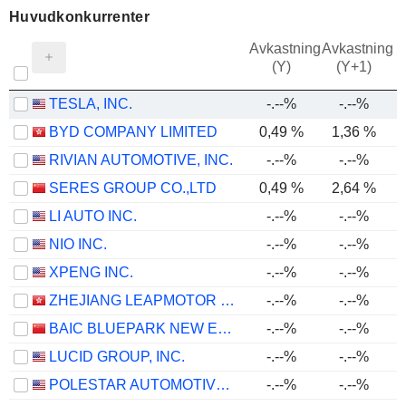
Huvudkonkurrenter
Avkastning
Avkastning
(Y)
(Y+1)
TESLA, INC.
-.--%
-.--%
BYD COMPANY LIMITED
0,49 %
1,36 %
RIVIAN AUTOMOTIVE, INC.
-.--%
-.--%
SERES GROUP CO.,LTD
0,49 %
2,64 %
LI AUTO INC.
-.--%
-.--%
NIO INC.
-.--%
-.--%
XPENG INC.
-.--%
-.--%
ZHEJIANG LEAPMOTOR TECHNOLOGY CO., LTD.
-.--%
-.--%
BAIC BLUEPARK NEW ENERGY TECHNOLOGY CO., LTD.
-.--%
-.--%
LUCID GROUP, INC.
-.--%
-.--%
POLESTAR AUTOMOTIVE HOLDING UK PLC
-.--%
-.--%