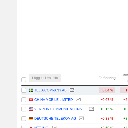
Utv
Lägg till i en lista
Förändring
TELIA COMPANY AB
−0,84 %
−1
CHINA MOBILE LIMITED
−0,67 %
−2
VERIZON COMMUNICATIONS, INC.
+0,15 %
+0
DEUTSCHE TELEKOM AG
−0,38 %
+8