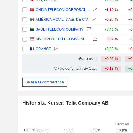
NTT, INC.
+2,59 %
+4
CHINA TELECOM CORPORATION LIMITED
−1,10 %
−5
AMÉRICA MÓVIL, S.A.B. DE C.V.
−0,87 %
−7
SAUDI TELECOM COMPANY
+0,41 %
−0
SINGAPORE TELECOMMUNICATIONS LIMITED
−0,92 %
−3
ORANGE
+0,83 %
−0
Genomsnitt
−0,09 %
−0
Viktad genomsnitt av Capi.
−0,13 %
+0
Se alla sektorprestanda
Historiska Kurser: Telia Company AB
Slutet av
Datum
Öppning
Högst
Lägre
dagen