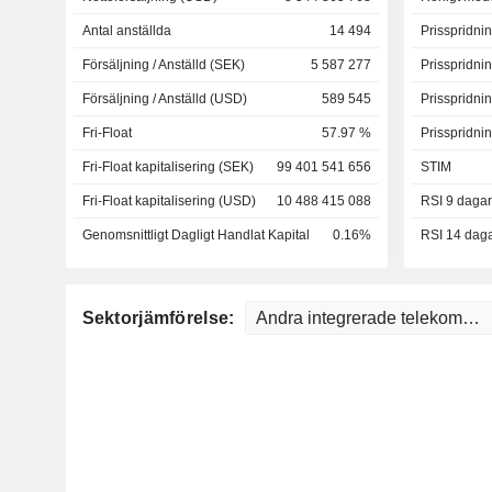
Antal anställda
14 494
Prisspridni
Försäljning / Anställd (SEK)
5 587 277
Prisspridni
Försäljning / Anställd (USD)
589 545
Prisspridni
Fri-Float
57.97 %
Prisspridni
Fri-Float kapitalisering (SEK)
99 401 541 656
STIM
Fri-Float kapitalisering (USD)
10 488 415 088
RSI 9 dagar
Genomsnittligt Dagligt Handlat Kapital
0.16%
RSI 14 dag
Sektorjämförelse: