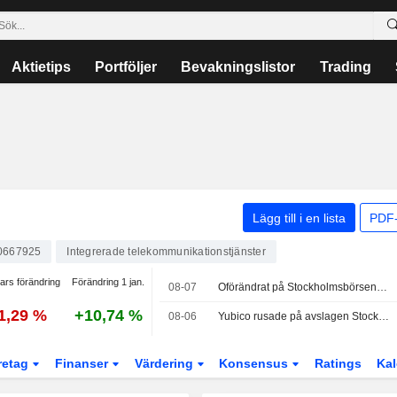
Aktietips
Portföljer
Bevakningslistor
Trading
Lägg till i en lista
PDF-
0667925
Integrerade telekommunikationstjänster
ars förändring
Förändring 1 jan.
08-07
Oförändrat på Stockholmsbörsen - Lundin Gold stiger på rapporten
1,29 %
+10,74 %
08-06
Yubico rusade på avslagen Stockholmsbörs, OMXS30-index oförändrat
retag
Finanser
Värdering
Konsensus
Ratings
Kal