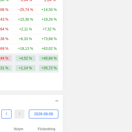
,00 %
−0,94 %
−2,04 %
81,84 md
2014
−5,88 %
,06 %
−25,74 %
+14,50 %
79,05 md
2013
+21,54 %
,43 %
+15,36 %
+19,26 %
71,51 md
2012
−5,79 %
,64 %
+2,11 %
+7,32 %
57,68 md
2011
−12,25 %
,38 %
+8,33 %
+73,68 %
54,9 md
2010
+2,80 %
,69 %
+18,13 %
+63,02 %
50,56 md
2009
+33,29 %
,44 %
+4,52 %
+40,84 %
99,98 md
2008
−35,70 %
,31 %
+1,14 %
+35,72 %
2007
+7,56 %
2006
+31,73 %
2005
+7,29 %
2004
+5,85 %
2003
+14,63 %
2002
−29,76 %
Volym
Förändring
2001
−3,71 %