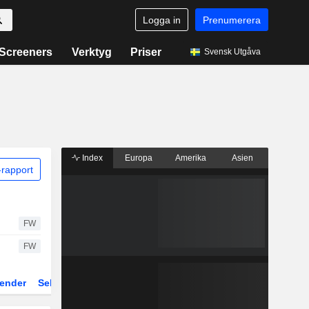
Logga in
Prenumerera
Screeners
Verktyg
Priser
Svensk Utgåva
Index
Europa
Amerika
Asien
rapport
FW
FW
ender
Sektor
Fonder och ETFer