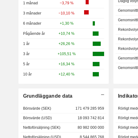
Daglig voly
1 månad
−3,79 %
Genomsnittl
3 månader
−10,10 %
Genomsnittl
6 månader
+1,30 %
Rekordvoly
Pågående år
+10,74 %
Rekordvoly
1 år
+26,26 %
Rekordvoly
3 år
+105,51 %
Genomsnittl
5 år
+16,34 %
Genomsnittli
10 år
+12,40 %
Grundläggande data
Indikato
Börsvärde (SEK)
171 479 285 959
Rörligt med
Börsvärde (USD)
18 093 742 814
Rörligt med
Nettoförsäljning (SEK)
80 982 000 000
Rörligt med
Nettoförsäljning (USD)
8 544 865 768
Rörligt med