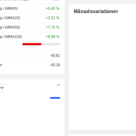
ng / (MMA5)
+0,40 %
Månadsvariationer
ng / (MMA20)
+3,32 %
ng / (MMA50)
+7,75 %
ng / (MMA100)
+8,99 %
40,82
ar
40,18