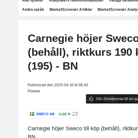
Alla nyheter
Analytikers rekommendationer
Viktiga händelse
Andra språk
MarketScreener Artiklar
MarketScreener Analy
Carnegie höjer Sweco 
(behåll), riktkurs 190
(195) - BN
Publicerad den 2025-04-30 kl 06.40
Finwire
Gör Zonebourse till en av
SWECO AB
+1,52 %
Carnegie höjer Sweco till köp (behåll), riktku
BN