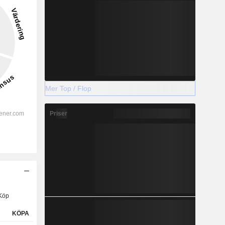
Mer Top / Flop
Priser
Köp
KÖPA