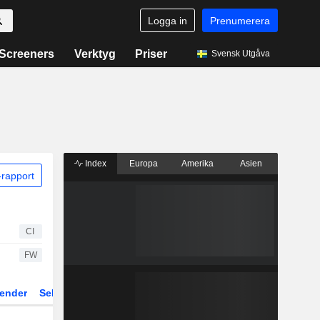
Logga in
Prenumerera
Screeners
Verktyg
Priser
Svensk Utgåva
Index
Europa
Amerika
Asien
rapport
CI
FW
ender
Sektor
Fonder och ETFer