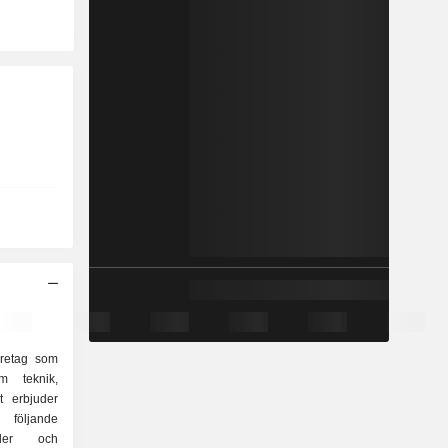
öretag som
om teknik,
et erbjuder
 följande
ader och