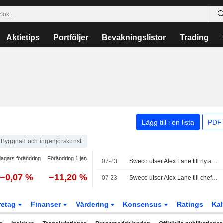
Aktietips
Portföljer
Bevakningslistor
Trading
Lägg till i en lista
PDF-
Byggnad och ingenjörskonst
dagars förändring
Förändring 1 jan.
07-23
Sweco utser Alex Lane till ny affärsområdeschef för Sweco UK och medlem i koncernledningen från den 1 oktober 2026
−0,07 %
−11,20 %
07-23
Sweco utser Alex Lane till chef i Storbritannien
retag
Finanser
Värdering
Konsensus
Ratings
Kal