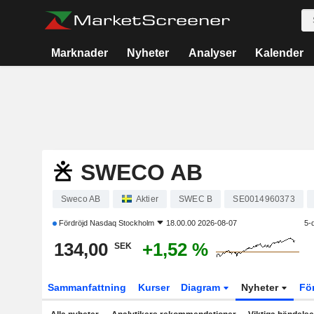
Marknader
Nyheter
Analyser
Kalender
SWECO AB
Sweco AB
Aktier
SWEC B
SE0014960373
Fördröjd
Nasdaq Stockholm
18.00.00 2026-08-07
5-
134,00
+1,52 %
SEK
Sammanfattning
Kurser
Diagram
Nyheter
Fö