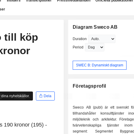
r
Insiders
Transkriptioner
Pressmeddelanden
Officiella publikationer
ser
Diagram Sweco AB
till köp
Duration
 kronor
Period
SWEC B: Dynamiskt diagram
Företagsprofil
 dina nyhetskällor.
Dela
Sweco AB (publ) är ett svenskt f
tillhandahåller konsulttjänster in
miljöteknik och arkitektur. Företag
rs 190 kronor (195) -
tvärvetenskapliga tjänster inom
segment: Segmentet Byggn