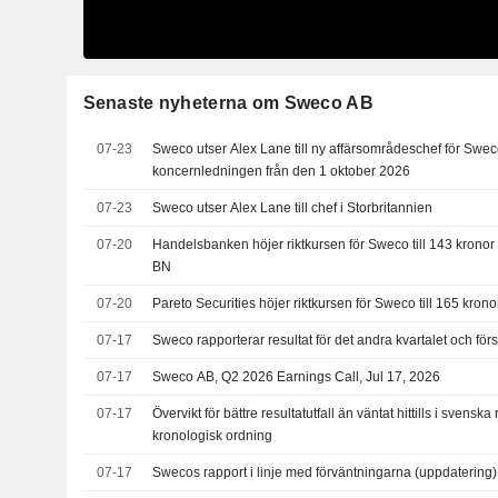
Senaste nyheterna om Sweco AB
07-23
Sweco utser Alex Lane till ny affärsområdeschef för Sw
koncernledningen från den 1 oktober 2026
07-23
Sweco utser Alex Lane till chef i Storbritannien
07-20
Handelsbanken höjer riktkursen för Sweco till 143 kronor 
BN
07-20
Pareto Securities höjer riktkursen för Sweco till 165 kron
07-17
Sweco rapporterar resultat för det andra kvartalet och för
07-17
Sweco AB, Q2 2026 Earnings Call, Jul 17, 2026
07-17
Övervikt för bättre resultatutfall än väntat hittills i svensk
kronologisk ordning
07-17
Swecos rapport i linje med förväntningarna (uppdatering)