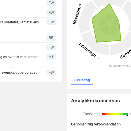
FW
FW
a kvartalet, väntat 8 489
FW
RE
FW
ng av svensk verksamhet
MT
v svenska dotterbolaget
FW
Fler betyg
Analytikerkonsensus
Försäljning
Genomsnittlig rekommendation