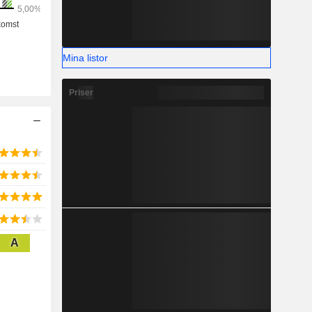
Mina listor
Priser
A