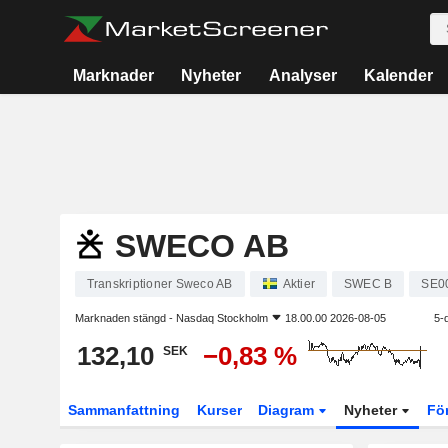
Marknader
Nyheter
Analyser
Kalender
SWECO AB
Transkriptioner Sweco AB
Aktier
SWEC B
SE0
Marknaden stängd -
Nasdaq Stockholm
18.00.00 2026-08-05
5-
132,10
−0,83 %
SEK
Sammanfattning
Kurser
Diagram
Nyheter
Fö