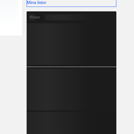
Mina listor
Priser