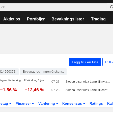
Aktietips
Portföljer
Bevakningslistor
Trading
Lägg till i en lista
PDF-
014960373
Byggnad och ingenjörskonst
dagars förändring
Förändring 1 jan.
07-23
Sweco utser Alex Lane till ny affärsområdeschef för Sweco UK och medlem i koncernledningen från den 1 oktober 2026
−1,56 %
−12,46 %
07-23
Sweco utser Alex Lane till chef i Storbritannien
retag
Finanser
Värdering
Konsensus
Ratings
Kal