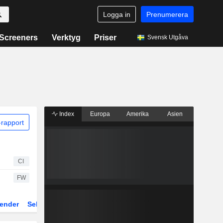
Logga in
Prenumerera
Screeners
Verktyg
Priser
Svensk Utgåva
Index
Europa
Amerika
Asien
rapport
CI
FW
ender
Sektor
Fonder och ETFer