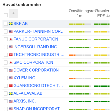
Huvudkonkurrenter
Omsättningsrevision
Revideri
1m.
EPS 4m
SKF AB
PARKER-HANNIFIN CORPORATION
FANUC CORPORATION
INGERSOLL RAND INC.
TECHTRONIC INDUSTRIES COMPANY LIMITED
SMC CORPORATION
DOVER CORPORATION
XYLEM INC.
GUANGDONG DTECH TECHNOLOGY CO., LTD.
ALFA LAVAL AB
ARXIS, INC.
SNAP-ON INCORPORATED