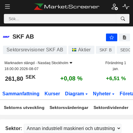
SKF AB
261,80
kr
+0,08 %
SKF AB
Sektorsrevisioner SKF AB
Aktier
SKF B
SE000
Marknaden stängd -
Nasdaq Stockholm
Förändring 1
18.00.00 2026-08-07
jan.
SEK
+0,08 %
261,80
+6,51 %
Sammanfattning
Kurser
Diagram
Nyheter
Föret
Sektorns utveckling
Sektorsvärderingar
Sektordividender
Sektor: