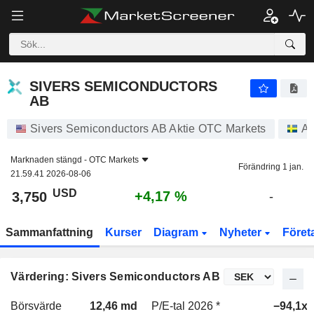
SIVERS SEMICONDUCTORS AB
3,750
$
+4,17 %
SIVERS SEMICONDUCTORS
AB
Sivers Semiconductors AB Aktie OTC Markets
Ak
Marknaden stängd -
OTC Markets
Förändring 1 jan.
21.59.41 2026-08-06
USD
+4,17 %
3,750
-
Sammanfattning
Kurser
Diagram
Nyheter
Föret
Värdering: Sivers Semiconductors AB
Börsvärde
12,46 md
P/E-tal 2026 *
−94,1x