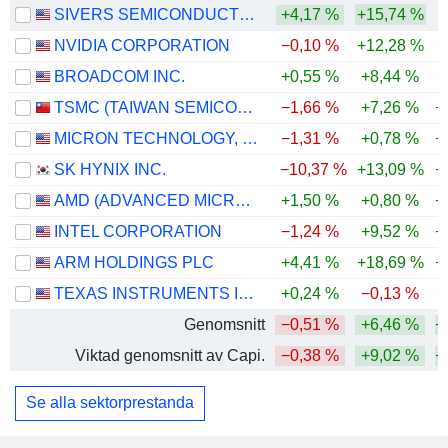
SIVERS SEMICONDUCTORS AB
+4,17 %
+15,74 %
NVIDIA CORPORATION
−0,10 %
+12,28 %
+
BROADCOM INC.
+0,55 %
+8,44 %
+
TSMC (TAIWAN SEMICONDUCTOR MANUFACTURING COMPANY)
−1,66 %
+7,26 %
+
MICRON TECHNOLOGY, INC.
−1,31 %
+0,78 %
+
SK HYNIX INC.
−10,37 %
+13,09 %
+
AMD (ADVANCED MICRO DEVICES)
+1,50 %
+0,80 %
+
INTEL CORPORATION
−1,24 %
+9,52 %
+
ARM HOLDINGS PLC
+4,41 %
+18,69 %
+
TEXAS INSTRUMENTS INCORPORATED
+0,24 %
−0,13 %
+
Genomsnitt
−0,51 %
+6,46 %
+
Viktad genomsnitt av Capi.
−0,38 %
+9,02 %
+
Se alla sektorprestanda