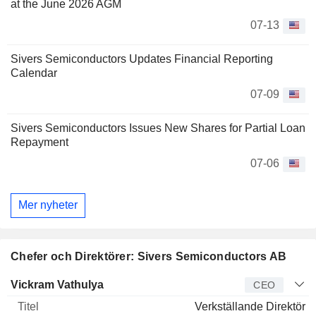
at the June 2026 AGM
07-13
Sivers Semiconductors Updates Financial Reporting
Calendar
07-09
Sivers Semiconductors Issues New Shares for Partial Loan
Repayment
07-06
Mer nyheter
Chefer och Direktörer: Sivers Semiconductors AB
Verkställande
Vickram Vathulya
CEO
direktör
Titel
Ålder
Sedan
Verkställande Direktör