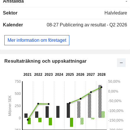
Anställda
-
sin verksamhet genom de helägda dotterbolagen Sivers IMA
och CST Global, som utvecklar, tillverkar och säljer
Sektor
Halvledare
avancerade chip, komponenter, moduler och delsystem
baserade på egenutvecklad halvledarteknologi inom
Kalender
08-27
Publicering av resultat - Q2 2026
mikrovågs-, millimetervågs- och optiska halvledare. Bolaget
bedriver verksamhet över hela världen.
Mer information om företaget
Resultaträkning och uppskattningar