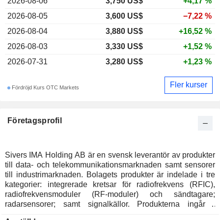
2026-08-06
3,750 US$
+4,17 %
2026-08-05
3,600 US$
−7,22 %
2026-08-04
3,880 US$
+16,52 %
2026-08-03
3,330 US$
+1,52 %
2026-07-31
3,280 US$
+1,23 %
Fler kurser
Fördröjd Kurs OTC Markets
Företagsprofil
Sivers IMA Holding AB är en svensk leverantör av produkter
till data- och telekommunikationsmarknaden samt sensorer
till industrimarknaden. Bolagets produkter är indelade i tre
kategorier: integrerade kretsar för radiofrekvens (RFIC),
radiofrekvensmoduler (RF-moduler) och sändtagare;
radarsensorer; samt signalkällor. Produkterna ingår i
verksamhetssegmenten Trådlöst och Fiber. Bolaget bedriver