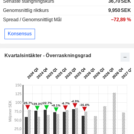
Senaste stängningskurs
36,70
SEK
Genomsnittlig riktkurs
9,950
SEK
Spread / Genomsnittligt Mål
−72,89 %
Konsensus
Kvartalsintäkter - Överraskningsgrad