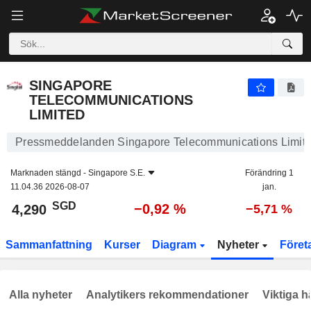
SINGAPORE TELECOMMUNICATIONS LIMITED
4,290
$
−0,92 %
SINGAPORE
TELECOMMUNICATIONS
LIMITED
Pressmeddelanden Singapore Telecommunications Limit
Marknaden stängd -
Singapore S.E.
Förändring 1
11.04.36 2026-08-07
jan.
SGD
−0,92 %
4,290
−5,71 %
Sammanfattning
Kurser
Diagram
Nyheter
Föret
Alla nyheter
Analytikers rekommendationer
Viktiga h