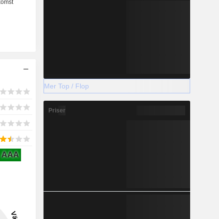
Mer Top / Flop
Priser
AAA