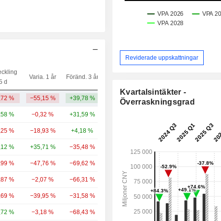
Reviderade uppskattningar
eckling
Varia. 1 år
Föränd. 3 år
Kapi.($)
5 d
Kvartalsintäkter -
,72 %
−55,15 %
+39,78 %
14,29 md
Överraskningsgrad
,58 %
−0,32 %
+31,59 %
1 298 md
,25 %
−18,93 %
+4,18 %
114 md
,12 %
+35,71 %
−35,48 %
23,17 md
,99 %
−47,76 %
−69,62 %
12,76 md
,87 %
−2,07 %
−66,31 %
11,86 md
,69 %
−39,95 %
−31,58 %
11,61 md
,72 %
−3,18 %
−68,43 %
7,84 md