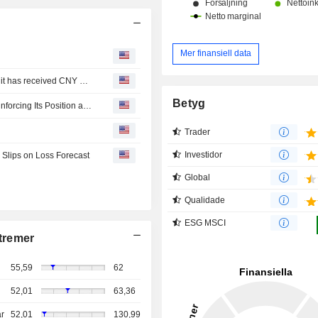
Mer finansiell data
Chongqing Saidou Technology Co., Ltd. announced that it has received CNY 6.67059 billion in funding from Chongqing Junyue Gongxiang Equity Investment Fund Management Co., Ltd., Chongqing Langyu Jiasheng Enterprise Management Co., Ltd, Jiangsu Bojun Industrial Technology Co., Ltd, Seres Group Co.,Ltd, Ningbo Meishan Free Trade Port Zone Wending Investment Co., Ltd., Changzhou Xingyu Automotive Lighting Systems Co., Ltd.
Betyg
SERES Recognized on the 2026 Fortune China 500, Reinforcing Its Position as Global Luxury Automotive Brand
Trader
Investidor
Slips on Loss Forecast
Global
Qualidade
ESG MSCI
tremer
55,59
62
52,01
63,36
r
52,01
130,99