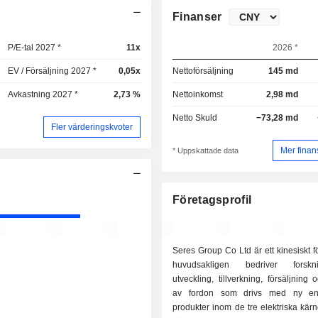
Finanser
P/E-tal 2027 *
11x
2026 *
EV / Försäljning 2027 *
0,05x
Nettoförsäljning
145 md
Avkastning 2027 *
2,73 %
Nettoinkomst
2,98 md
Netto Skuld
−73,28 md
Fler värderingskvoter
Mer finan
* Uppskattade data
Företagsprofil
Seres Group Co Ltd är ett kinesiskt 
huvudsakligen bedriver forsk
utveckling, tillverkning, försäljning 
av fordon som drivs med ny en
produkter inom de tre elektriska kä