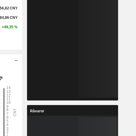
56,82
CNY
84,86
CNY
+49,35 %
Råvaror