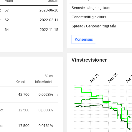
Ålder
Sedan
Senaste stängningskurs
t
57
2020-06-10
Genomsnittlig riktkurs
t
62
2022-02-11
Spread / Genomsnittligt Mål
t
64
2022-11-15
Konsensus
Vinstrevisioner
% av
n
Kvantitet
börsvärdet.
42 700
0,0028%
ot
12 500
0,0008%
ot
17 500
0,0161%