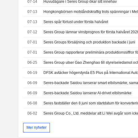
07-14
Huvudägare i Seres Group ökar sitt innehav
07-13
07-13
Seres spår förlust under första halvåret
07-12
Seres Group lämnar vinstprognos för första halvåret 202
07-01
Seres Groups försäljning och produktion backade i juni
07-01
Seres Group rapporterar preliminära produktionssiffror fö
06-25
06-19
06-09
Seres-backade Saidou lanserar smart elbilsmärke, sam
06-09
Seres-backade Saidou lanserar AI-drivet elbilsmärke
06-08
Seres fastställer den 8 juni som startdatum för konverteri
06-02
Mer nyheter