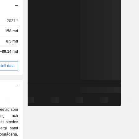
2027 *
158 md
8,5 md
−89,14 md
siell data
företag som
ning och
och service
ergi samt
rnområdena.