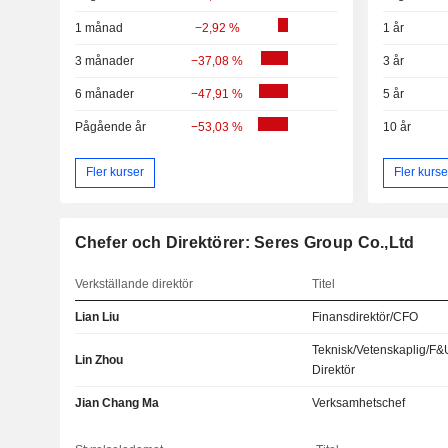
1 månad
−2,92 %
1 år
3 månader
−37,08 %
3 år
6 månader
−47,91 %
5 år
Pågående år
−53,03 %
10 år
Fler kurser
Fler kurse
Chefer och Direktörer: Seres Group Co.,Ltd
Verkställande direktör
Titel
Lian Liu
Finansdirektör/CFO
Teknisk/Vetenskaplig/F&
Lin Zhou
Direktör
Jian Chang Ma
Verksamhetschef