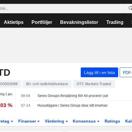
Aktietips
Portföljer
Bevakningslistor
Trading
TD
Lägg till i en lista
PDF-
000028B9
Bil- och lastbilstillverkare
OTC Markets Traded
ing 1 jan.
08-04
Seres Groups försäljning föll 44 procent i juli
,03 %
07-14
Huvudägare i Seres Group ökar sitt innehav
retag
Finanser
Värdering
Konsensus
Ratings
Kal