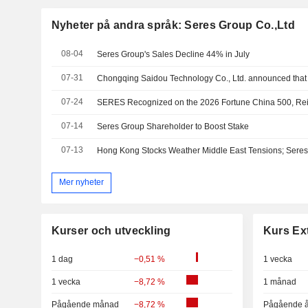
Nyheter på andra språk: Seres Group Co.,Ltd
08-04
Seres Group's Sales Decline 44% in July
07-31
07-24
07-14
Seres Group Shareholder to Boost Stake
07-13
Hong Kong Stocks Weather Middle East Tensions; Seres 
Mer nyheter
Kurser och utveckling
Kurs Ex
1 dag
−0,51 %
1 vecka
1 vecka
−8,72 %
1 månad
Pågående månad
−8,72 %
Pågående å