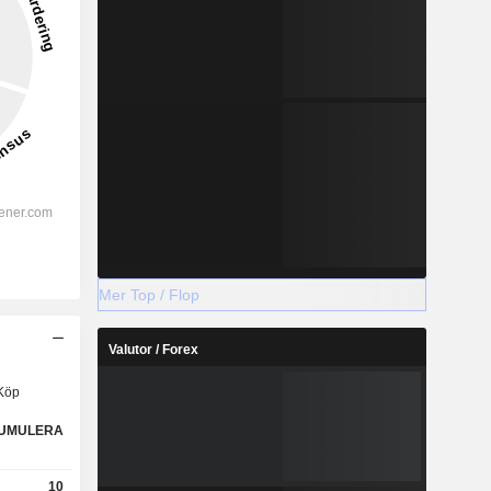
Mer Top / Flop
Valutor / Forex
Köp
UMULERA
10