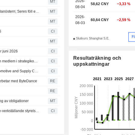
2026-
MT
58,62 CNY
−3,33 %
08-04
Hongkongbörsen motståndskraftig trots spänningar i Mellanöstern; Seres föll efter vinstvarning
MT
2026-
60,64 CNY
−2,59 %
MT
08-03
6
CI
F
Slutkurs Shanghai S.E.
MT
r juni 2026
CI
Resultaträkning och
Seres Group utser Gao Zhenghao till styrelseledamot och medlem i strategikommittén
CI
uppskattningar
DFSK avtäcker högerstyrda E5 Plus på International Automotive and Supply Chain Expo 2026 i Hongkong
CI
arbetar med ByteDance
RE
RE
ng av obligationer
MT
Seres Group Co., Ltd. meddelar att Li Wei avgår som icke-verkställande styrelseledamot och ledamot i relevant styrelseutskott med verkan från den 2 juni 2026
CI