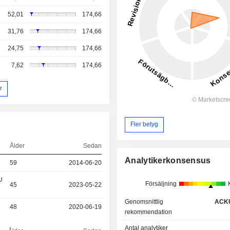
52,01
174,66
31,76
174,66
24,75
174,66
7,62
174,66
r
Fler betyg
Ålder
Sedan
Analytikerkonsensus
59
2014-06-20
U
Försäljning
45
2023-05-22
Genomsnittlig
ACK
48
2020-06-19
rekommendation
Antal analytiker