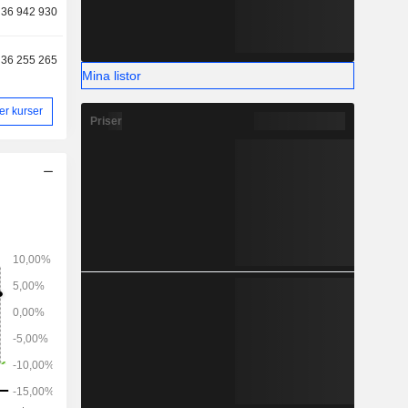
36 942 930
36 255 265
Mina listor
ler kurser
Priser