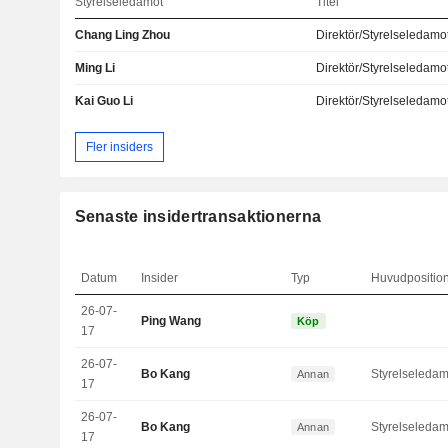
Styrelseledamot
Titel
Chang Ling Zhou
Direktör/Styrelseledamo
Ming Li
Direktör/Styrelseledamo
Kai Guo Li
Direktör/Styrelseledamo
Fler insiders
Senaste insidertransaktionerna
Datum
Insider
Typ
Huvudpositio
26-07-
Ping Wang
Köp
17
26-07-
Bo Kang
Styrelseledam
Annan
17
26-07-
Bo Kang
Styrelseledam
Annan
17