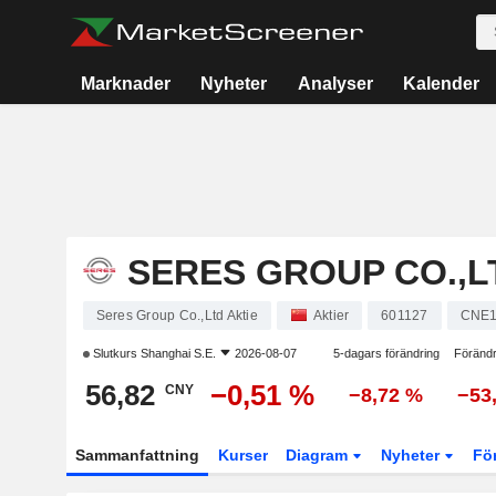
Marknader
Nyheter
Analyser
Kalender
SERES GROUP CO.,L
Seres Group Co.,Ltd Aktie
Aktier
601127
CNE1
Slutkurs
Shanghai S.E.
2026-08-07
5-dagars förändring
Förändr
56,82
−0,51 %
CNY
−8,72 %
−53
Sammanfattning
Kurser
Diagram
Nyheter
Fö