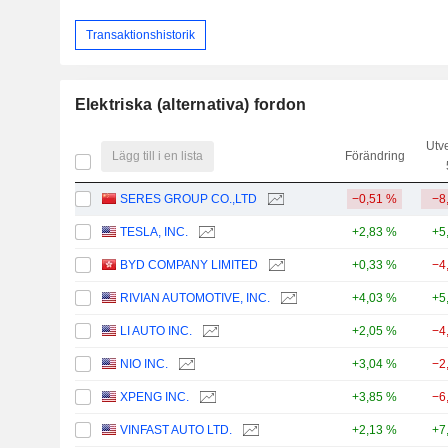
Transaktionshistorik
Elektriska (alternativa) fordon
Utv
Lägg till i en lista
Förändring
SERES GROUP CO.,LTD
−0,51 %
−8
TESLA, INC.
+2,83 %
+5
BYD COMPANY LIMITED
+0,33 %
−4
RIVIAN AUTOMOTIVE, INC.
+4,03 %
+5
LI AUTO INC.
+2,05 %
−4
NIO INC.
+3,04 %
−2
XPENG INC.
+3,85 %
−6
VINFAST AUTO LTD.
+2,13 %
+7