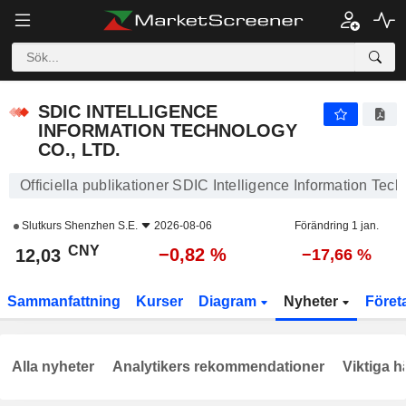
SDIC INTELLIGENCE INFORMATION TECHNOLOGY CO., LTD.
12,03
¥
−0,82 %
SDIC INTELLIGENCE
INFORMATION TECHNOLOGY
CO., LTD.
Officiella publikationer SDIC Intelligence Information Tech
Slutkurs
Shenzhen S.E.
2026-08-06
Förändring 1 jan.
CNY
−0,82 %
12,03
−17,66 %
Sammanfattning
Kurser
Diagram
Nyheter
Föret
Alla nyheter
Analytikers rekommendationer
Viktiga h