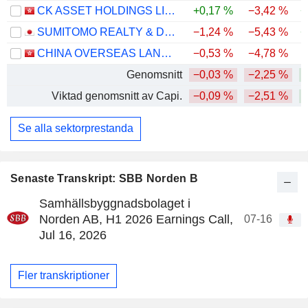
CK ASSET HOLDINGS LIMITED
+0,17 %
−3,42 %
+
SUMITOMO REALTY & DEVELOPMENT CO., LTD.
−1,24 %
−5,43 %
+
CHINA OVERSEAS LAND & INVESTMENT LIMITED
−0,53 %
−4,78 %
Genomsnitt
−0,03 %
−2,25 %
Viktad genomsnitt av Capi.
−0,09 %
−2,51 %
Se alla sektorprestanda
Senaste Transkript: SBB Norden B
Samhällsbyggnadsbolaget i
Norden AB, H1 2026 Earnings Call,
07-16
Jul 16, 2026
Fler transkriptioner