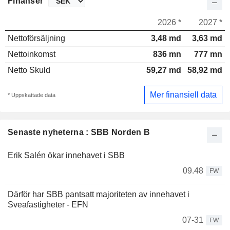
Finanser
2026 *
2027 *
Nettoförsäljning
3,48 md
3,63 md
Nettoinkomst
836 mn
777 mn
Netto Skuld
59,27 md
58,92 md
Mer finansiell data
* Uppskattade data
Senaste nyheterna : SBB Norden B
Erik Salén ökar innehavet i SBB
09.48
FW
Därför har SBB pantsatt majoriteten av innehavet i
Sveafastigheter - EFN
07-31
FW