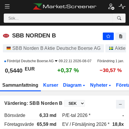
SBB NORDEN B
0,5440
€
+0,37 %
SBB NORDEN B
SBB Norden B Aktie Deutsche Boerse AG
Aktier
Fördröjd
Deutsche Boerse AG
09.22.11 2026-08-07
Förändring 1 jan.
EUR
+0,37 %
0,5440
−30,57 %
Sammanfattning
Kurser
Diagram
Nyheter
Föret
Värdering: SBB Norden B
Börsvärde
6,33 md
P/E-tal 2026 *
-
Företagsvärde
65,59 md
EV / Försäljning 2026 *
18,8x