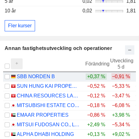
5 år
0,02
1,81
10 år
0,02
1,81
Fler kurser
Annan fastighetsutveckling och operationer
Utveckling
Förändring
5 d
SBB NORDEN B
+0,37 %
−0,91 %
SUN HUNG KAI PROPERTIES LIMITED
−0,52 %
−5,33 %
+
CHINA RESOURCES LAND LIMITED
−0,12 %
−3,47 %
+
MITSUBISHI ESTATE CO., LTD.
−0,18 %
−6,08 %
+
EMAAR PROPERTIES
−0,86 %
+3,98 %
−
MITSUI FUDOSAN CO., LTD.
+2,49 %
−5,34 %
ALPHA DHABI HOLDING
+0,13 %
+9,02 %
−