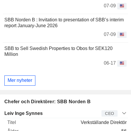
07-09
SBB Norden B : Invitation to presentation of SBB’s interim
report January-June 2026
07-09
SBB to Sell Swedish Properties to Obos for SEK120
Million
06-17
Mer nyheter
Chefer och Direktörer: SBB Norden B
Verkställande
Leiv Inge Synnes
CEO
direktör
Titel
Ålder
Sedan
Verkställande Direktör