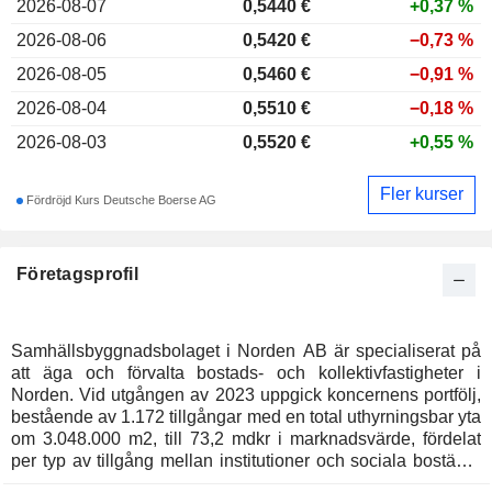
2026-08-07
0,544
0 €
+0,37 %
2026-08-06
0,5420 €
−0,73 %
2026-08-05
0,5460 €
−0,91 %
2026-08-04
0,5510 €
−0,18 %
2026-08-03
0,5520 €
+0,55 %
Fler kurser
Fördröjd Kurs Deutsche Boerse AG
Företagsprofil
Samhällsbyggnadsbolaget i Norden AB är specialiserat på
att äga och förvalta bostads- och kollektivfastigheter i
Norden. Vid utgången av 2023 uppgick koncernens portfölj,
bestående av 1.172 tillgångar med en total uthyrningsbar yta
om 3.048.000 m2, till 73,2 mdkr i marknadsvärde, fördelat
per typ av tillgång mellan institutioner och sociala bostäder
(60,3%), bostäder (38,9%) och övrigt (0,8%).