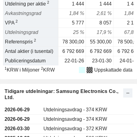
2
Utdelning per aktie
1 444
1 444
1 44
Avkastningsgrad
1,84 %
2,61 %
1,84 
2
VPA
5 777
8 057
2 13
Utdelningsgrad
25 %
17,9 %
67,8 
2
Referenspris
78 300,00
55 300,00
78 500,0
Antal aktier (i tusental)
6 792 669
6 792 669
6 792 66
Publiceringsdatum
22-01-26
23-01-30
24-01-3
1
2
KRW i Miljoner
KRW
Uppskattade data
Tidigare utdelningar: Samsung Electronics Co.,
Ltd.
2026-06-29
Utdelningsavdrag - 374 KRW
2026-06-29
Utdelningsavdrag - 374 KRW
2026-03-30
Utdelningsavdrag - 372 KRW