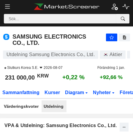
SAMSUNG ELECTRONICS CO., LTD.
231 000,00
₩
+0,22 %
SAMSUNG ELECTRONICS
CO., LTD.
Utdelning Samsung Electronics Co., Ltd.
Aktier
Slutkurs
Korea S.E.
2026-08-07
Förändring 1 jan.
KRW
+0,22 %
231 000,00
+92,66 %
Sammanfattning
Kurser
Diagram
Nyheter
Föret
Värderingskvoter
Utdelning
VPA & Utdelning: Samsung Electronics Co., Ltd.