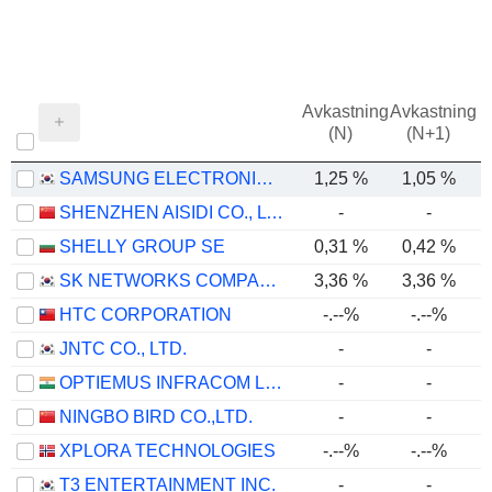
Avkastning
Avkastning
(N)
(N+1)
SAMSUNG ELECTRONICS CO., LTD.
1,25 %
1,05 %
SHENZHEN AISIDI CO., LTD.
-
-
SHELLY GROUP SE
0,31 %
0,42 %
SK NETWORKS COMPANY LIMITED
3,36 %
3,36 %
HTC CORPORATION
-.--%
-.--%
JNTC CO., LTD.
-
-
OPTIEMUS INFRACOM LIMITED
-
-
NINGBO BIRD CO.,LTD.
-
-
XPLORA TECHNOLOGIES
-.--%
-.--%
T3 ENTERTAINMENT INC.
-
-