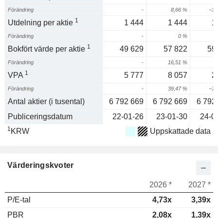
Förändring
-
8,66 %
−37
1
Utdelning per aktie
1 444
1 444
1
Förändring
-
0 %
1
Bokfört värde per aktie
49 629
57 822
59
Förändring
-
16,51 %
2
1
VPA
5 777
8 057
2
Förändring
-
39,47 %
−73
Antal aktier (i tusental)
6 792 669
6 792 669
6 792
Publiceringsdatum
22-01-26
23-01-30
24-0
1
KRW
Uppskattade data
Värderingskvoter
2026 *
2027 *
P/E-tal
4,73x
3,39x
PBR
2,08x
1,39x