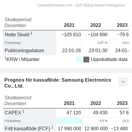
Skatteperiod:
2021
2022
2023
December
1
Netto Skuld
−105 810
−104 890
−79 69
Förändring
-
0,87 %
24,03
Publiceringsdatum
22-01-26
23-01-30
24-01-3
1
KRW i Miljarder
Uppskattade data
Prognos för kassaflöde: Samsung Electronics
Co., Ltd.
Skatteperiod:
2021
2022
2023
December
1
CAPEX
47 120
49 430
57 61
Förändring
-
4,9 %
16,55
1
Fritt kassaflöde (FCF)
17 990 000
12 800 000
−13 480 