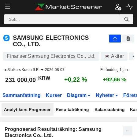
SAMSUNG ELECTRONICS CO., LTD.
231 000,00
₩
+0,22 %
SAMSUNG ELECTRONICS
CO., LTD.
Finanser Samsung Electronics Co., Ltd.
Aktier
A
Slutkurs
Korea S.E.
2026-08-07
Förändring 1 jan.
KRW
+0,22 %
231 000,00
+92,66 %
Sammanfattning
Kurser
Diagram
Nyheter
Föret
Analytikers Prognoser
Resultaträkning
Balansräkning
Ka
Prognoserad Resultaträkning: Samsung
Electronics Co., Ltd.