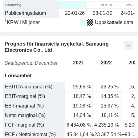
Förändring
-
−28,85 %
−205,31
Publiceringsdatum
22-01-26
23-01-30
24-01-3
1
KRW i Miljoner
Uppskattade data
Prognos för finansiella nyckeltal: Samsung
Electronics Co., Ltd.
2021
2022
202
Skatteperiod: December
Lönsamhet
EBITDA-marginal (%)
29,66 %
26,25 %
16,
EBIT-marginal (%)
18,47 %
14,35 %
2,
EBT-marginal (%)
19,08 %
15,37 %
4,
Netto marginal (%)
14,04 %
18,11 %
5,
FCF-marginal (%)
6 434,08 %
4 235,19 %
−5 205
FCF / Nettoinkomst (%)
45 841,64 %
23 387,54 %
−93 13