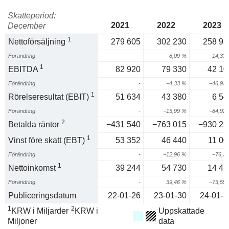
Skatteperiod:
2021
2022
2023
December
1
Nettoförsäljning
279 605
302 230
258 93
Förändring
-
8,09 %
−14,33
1
EBITDA
82 920
79 330
42 10
Förändring
-
−4,33 %
−46,93
1
Rörelseresultat (EBIT)
51 634
43 380
6 54
Förändring
-
−15,99 %
−84,92
2
Betalda räntor
−431 540
−763 015
−930 25
1
Vinst före skatt (EBT)
53 352
46 440
11 00
Förändring
-
−12,96 %
−76,3
1
Nettoinkomst
39 244
54 730
14 47
Förändring
-
39,46 %
−73,55
Publiceringsdatum
22-01-26
23-01-30
24-01-3
1
2
KRW i Miljarder
KRW i
Uppskattade
Miljoner
data