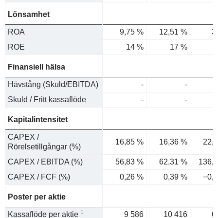
Lönsamhet
ROA
9,75 %
12,51 %
3
ROE
14 %
17 %
Finansiell hälsa
Hävstång (Skuld/EBITDA)
-
-
Skuld / Fritt kassaflöde
-
-
Kapitalintensitet
CAPEX /
16,85 %
16,36 %
22,
Rörelsetillgångar (%)
CAPEX / EBITDA (%)
56,83 %
62,31 %
136,
CAPEX / FCF (%)
0,26 %
0,39 %
−0,
Poster per aktie
1
Kassaflöde per aktie
9 586
10 416
6