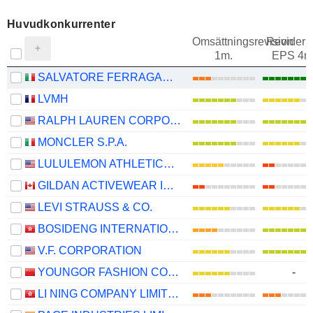
Huvudkonkurrenter
Omsättningsrevision
Revideri
1m.
EPS 4m
SALVATORE FERRAGAMO S.P.A.
LVMH
RALPH LAUREN CORPORATION
MONCLER S.P.A.
LULULEMON ATHLETICA INC.
GILDAN ACTIVEWEAR INC.
LEVI STRAUSS & CO.
BOSIDENG INTERNATIONAL HOLDINGS LIMITED
V.F. CORPORATION
YOUNGOR FASHION CO., LTD.
-
LI NING COMPANY LIMITED