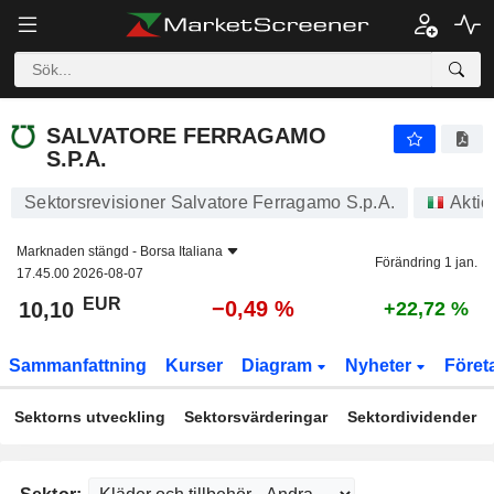
SALVATORE FERRAGAMO S.P.A.
10,10
€
−0,49 %
SALVATORE FERRAGAMO
S.P.A.
Sektorsrevisioner Salvatore Ferragamo S.p.A.
Aktie
Marknaden stängd -
Borsa Italiana
Förändring 1 jan.
17.45.00 2026-08-07
EUR
−0,49 %
10,10
+22,72 %
Sammanfattning
Kurser
Diagram
Nyheter
Föret
Sektorns utveckling
Sektorsvärderingar
Sektordividender