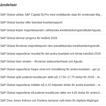
händelser
S&P Global utökar S&P Capital IQ Pro med omfattande data för onoterade tillgångar från With Intelligence
S&P Global backar efter blandad kvartalsrapport
S&P Global köper majoritetsandel i afrikanska kreditvärderingsinstitutet Agusto & Co
S&P Global lämnar prognos för helåret 2026
S&P Global förvärvar majoritetspost i den panafrikanska kreditvärderingsinstitutet Agusto
S&P Global rapporterar resultat för det andra kvartalet och första halvåret 2026
S&P Global ökar vinsten – förvärvar datacenterHawk och Agusto
S&P Global rapporterar högre vinst och omsättning för andra kvartalet – ger prognos för 2026
S&P Global spår justerat resultat per aktie på 17,50–17,75 dollar för 2026 – lägre än väntat
S&P Global rapporterar intäkter på 4,15 miljarder dollar för andra kvartalet – slår förväntningarna
S&P Global rapporterar ett justerat resultat per aktie om 4,83 dollar för andra kvartalet – slår förväntningarna
S&P Dow Jones Indices och Pantera lanserar nytt index för digitala tillgångar