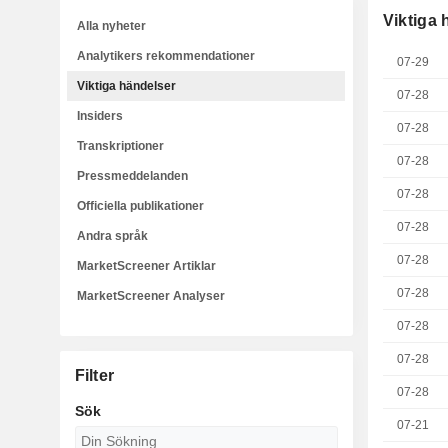
Viktiga 
Alla nyheter
Analytikers rekommendationer
07-29
Viktiga händelser
07-28
Insiders
07-28
Transkriptioner
07-28
Pressmeddelanden
07-28
Officiella publikationer
07-28
Andra språk
07-28
MarketScreener Artiklar
07-28
MarketScreener Analyser
07-28
07-28
Filter
07-28
Sök
07-21