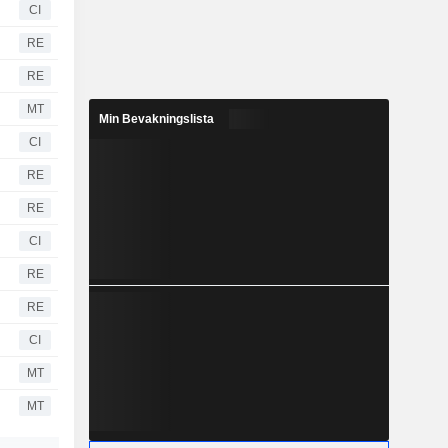
CI
RE
RE
MT
Min Bevakningslista
CI
RE
RE
CI
RE
RE
CI
MT
MT