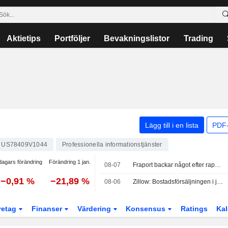
Aktietips
Portföljer
Bevakningslistor
Trading
Lägg till i en lista
PDF-
US78409V1044
Professionella informationstjänster
dagars förändring
Förändring 1 jan.
08-07
Fraport backar något efter rapport – delade meningar bland analytiker
−0,91 %
−21,89 %
08-06
Zillow: Bostadsförsäljningen i juli nådde årshögsta – men kan markera toppen för 2026
retag
Finanser
Värdering
Konsensus
Ratings
Kal