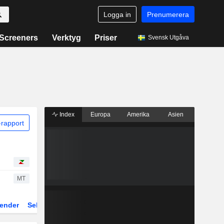
Logga in
Prenumerera
Screeners
Verktyg
Priser
Svensk Utgåva
Index
Europa
Amerika
Asien
rapport
MT
ender
Sektor
Fonder och ETFer