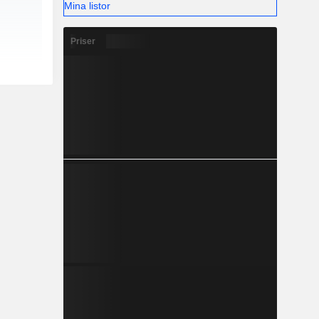
Mina listor
Priser