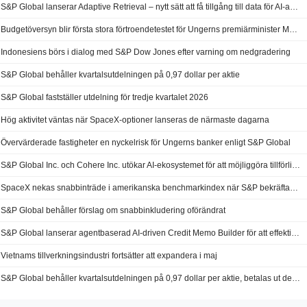
S&P Global lanserar Adaptive Retrieval – nytt sätt att få tillgång till data för AI-arbetsflöden
Budgetöversyn blir första stora förtroendetestet för Ungerns premiärminister Magyar
Indonesiens börs i dialog med S&P Dow Jones efter varning om nedgradering
S&P Global behåller kvartalsutdelningen på 0,97 dollar per aktie
S&P Global fastställer utdelning för tredje kvartalet 2026
Hög aktivitet väntas när SpaceX-optioner lanseras de närmaste dagarna
Övervärderade fastigheter en nyckelrisk för Ungerns banker enligt S&P Global
S&P Global Inc. och Cohere Inc. utökar AI-ekosystemet för att möjliggöra tillförlitliga, agentbaserade arbetsflöden för finansiella institutioner
SpaceX nekas snabbinträde i amerikanska benchmarkindex när S&P bekräftar gällande regler
S&P Global behåller förslag om snabbinkludering oförändrat
S&P Global lanserar agentbaserad AI-driven Credit Memo Builder för att effektivisera kreditanalys
Vietnams tillverkningsindustri fortsätter att expandera i maj
S&P Global behåller kvartalsutdelningen på 0,97 dollar per aktie, betalas ut den 10 juni till aktieägare registrerade den 29 maj