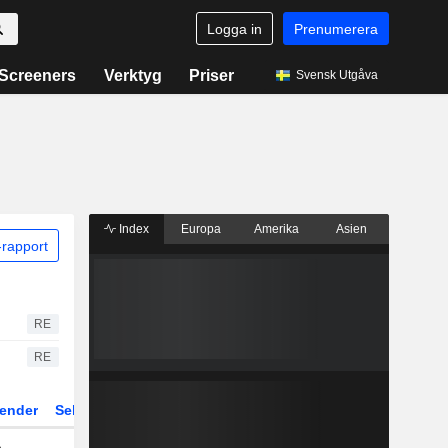
Logga in
Prenumerera
Screeners
Verktyg
Priser
Svensk Utgåva
Index
Europa
Amerika
Asien
rapport
RE
RE
ender
Sektor
Fonder och ETFer