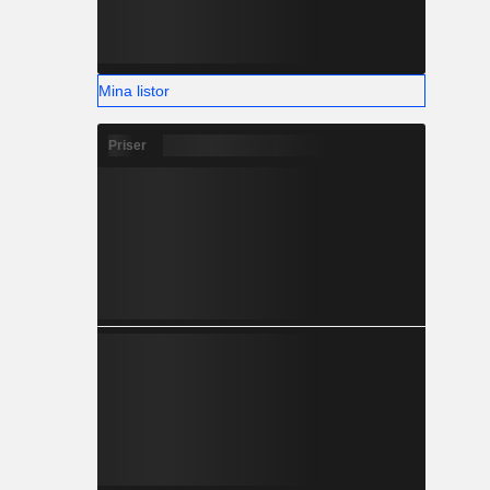
Mina listor
Priser