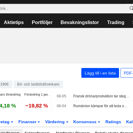
Aktietips
Portföljer
Bevakningslistor
Trading
Lägg till i en lista
PDF-
1906
Bil- och lastbilstillverkare
ars förändring
Förändring 1 jan.
08-05
Fransk drönarproduktion tar steget från politisk vision till fabriksgolv
4,18 %
−19,82 %
08-04
Rumänien kämpar för att leda om vatten från Donau – Ungerns kärnkraftverk Paks kör på sista turbinen
retag
Finanser
Värdering
Konsensus
Ratings
Kal