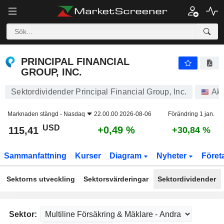
PRINCIPAL FINANCIAL GROUP, INC.
115,41
$
+0,49 %
PRINCIPAL FINANCIAL
GROUP, INC.
Sektordividender Principal Financial Group, Inc.
Akt
Marknaden stängd -
Nasdaq
22.00.00 2026-08-06
Förändring 1 jan.
USD
+0,49 %
115,41
+30,84 %
Sammanfattning
Kurser
Diagram
Nyheter
Föret
Sektorns utveckling
Sektorsvärderingar
Sektordividender
Sektor: