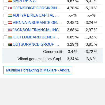
MAPFRE S.A.
4,67 %
5,01 %
GJENSIDIGE FORSIKRING ASA
4,78 %
5,19 %
ADITYA BIRLA CAPITAL LIMITED
-.--%
-.--%
VIENNA INSURANCE GROUP AG
2,48 %
3,24 %
JACKSON FINANCIAL INC.
2,68 %
2,97 %
ICICI LOMBARD GENERAL INSURANCE COMPANY LIMITED
0,85 %
1,02 %
OUTSURANCE GROUP LIMITED
3,29 %
3,81 %
Genomsnitt
3,4 %
3,72 %
Viktad genomsnitt av Capi.
3,34 %
3,6 %
Multiline Försäkring & Mäklare - Andra