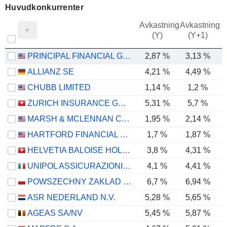
Huvudkonkurrenter
Avkastning
Avkastning
(Y)
(Y+1)
PRINCIPAL FINANCIAL GROUP, INC.
2,87 %
3,13 %
ALLIANZ SE
4,21 %
4,49 %
CHUBB LIMITED
1,14 %
1,2 %
ZURICH INSURANCE GROUP LTD
5,31 %
5,7 %
MARSH & MCLENNAN COMPANIES
1,95 %
2,14 %
HARTFORD FINANCIAL SERVICES GROUP (THE), INC.
1,7 %
1,87 %
HELVETIA BALOISE HOLDING AG
3,8 %
4,31 %
-
UNIPOL ASSICURAZIONI S.P.A.
4,1 %
4,41 %
POWSZECHNY ZAKLAD UBEZPIECZE? SPÓLKA AKCYJNA
6,7 %
6,94 %
ASR NEDERLAND N.V.
5,28 %
5,65 %
AGEAS SA/NV
5,45 %
5,87 %