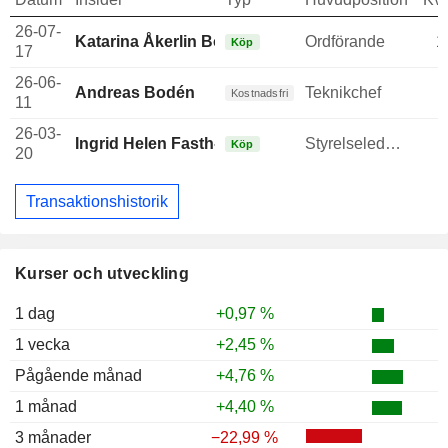
26-07-
Katarina Åkerlin Bonde
Ordförande
1
Köp
17
26-06-
Andreas Bodén
Teknikchef
Kostnadsfri
11
26-03-
Ingrid Helen Fasth-Gillstedt
Styrelseledamot
Köp
20
Transaktionshistorik
Kurser och utveckling
1 dag
+0,97 %
1 vecka
+2,45 %
Pågående månad
+4,76 %
1 månad
+4,40 %
3 månader
−22,99 %