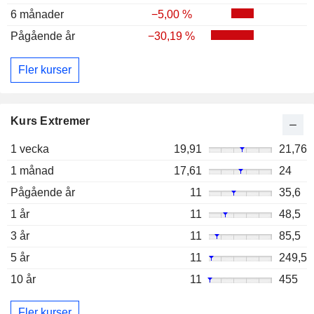
6 månader
−5,00 %
Pågående år
−30,19 %
Fler kurser
Kurs Extremer
1 vecka
19,91
21,76
1 månad
17,61
24
Pågående år
11
35,6
1 år
11
48,5
3 år
11
85,5
5 år
11
249,5
10 år
11
455
Fler kurser