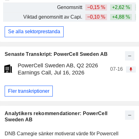
Genomsnitt
−0,15 %
+2,62 %
+
Viktad genomsnitt av Capi.
−0,10 %
+4,88 %
+
Se alla sektorprestanda
Senaste Transkript: PowerCell Sweden AB
PowerCell Sweden AB, Q2 2026
07-16
Earnings Call, Jul 16, 2026
Fler transkriptioner
Analytikers rekommendationer: PowerCell
Sweden AB
DNB Carnegie sänker motiverat värde för Powercell