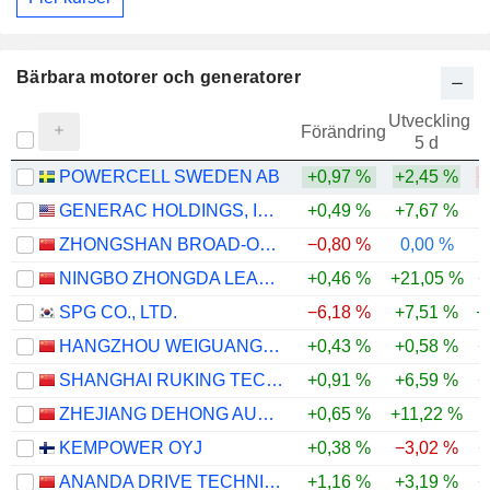
Bärbara motorer och generatorer
Utveckling
Förändring
5 d
POWERCELL SWEDEN AB
+0,97 %
+2,45 %
−
GENERAC HOLDINGS, INC.
+0,49 %
+7,67 %
ZHONGSHAN BROAD-OCEAN MOTOR CO., LTD.
−0,80 %
0,00 %
NINGBO ZHONGDA LEADER INTELLIGENT TRANSMISSION CO., LTD.
+0,46 %
+21,05 %
−
SPG CO., LTD.
−6,18 %
+7,51 %
+
HANGZHOU WEIGUANG ELECTRONIC CO.,LTD.
+0,43 %
+0,58 %
−
SHANGHAI RUKING TECHNOLOGIES CO., LTD.
+0,91 %
+6,59 %
−
ZHEJIANG DEHONG AUTOMOTIVE ELECTRONIC & ELECTRICAL CO., LTD.
+0,65 %
+11,22 %
KEMPOWER OYJ
+0,38 %
−3,02 %
−
ANANDA DRIVE TECHNIQUES(SHANGHAI)CO., LTD.
+1,16 %
+3,19 %
−