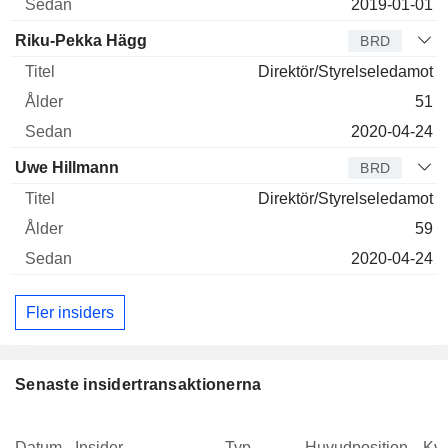
2019-01-01
Riku-Pekka Hägg
BRD
Direktör/Styrelseledamot
51
2020-04-24
Uwe Hillmann
BRD
Direktör/Styrelseledamot
59
2020-04-24
Fler insiders
Senaste insidertransaktionerna
Datum
Insider
Typ
Huvudposition
Kva