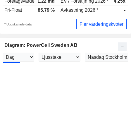
Företagsvärde
1,22 md
EV / Försäljning 2026 *
4,25x
Fri-Float
85,79 %
Avkastning 2026 *
-
Fler värderingskvoter
* Uppskattade data
Diagram: PowerCell Sweden AB