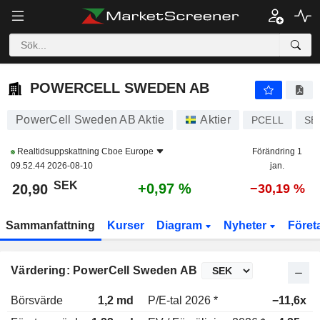
POWERCELL SWEDEN AB
20,90
kr
+0,97 %
POWERCELL SWEDEN AB
PowerCell Sweden AB Aktie
Aktier
PCELL
SE
Realtidsuppskattning
Cboe Europe
Förändring 1
09.52.44 2026-08-10
jan.
SEK
+0,97 %
20,90
−30,19 %
Sammanfattning
Kurser
Diagram
Nyheter
Föret
Värdering: PowerCell Sweden AB
Börsvärde
1,2 md
P/E-tal 2026 *
−11,6x