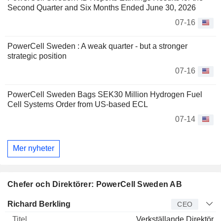
Second Quarter and Six Months Ended June 30, 2026
07-16
PowerCell Sweden : A weak quarter - but a stronger
strategic position
07-16
PowerCell Sweden Bags SEK30 Million Hydrogen Fuel
Cell Systems Order from US-based ECL
07-14
Mer nyheter
Chefer och Direktörer: PowerCell Sweden AB
Verkställande
Richard Berkling
CEO
direktör
Titel
Ålder
Sedan
Verkställande Direktör