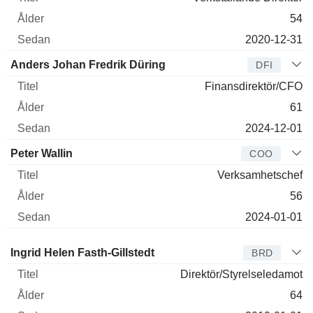
54
2020-12-31
Anders Johan Fredrik Düring
DFI
Finansdirektör/CFO
61
2024-12-01
Peter Wallin
COO
Verksamhetschef
56
2024-01-01
Styrelseledamot
Titel
Ålder
Sedan
Ingrid Helen Fasth-Gillstedt
BRD
Direktör/Styrelseledamot
64