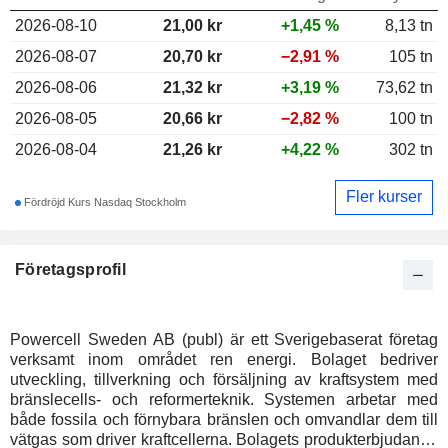
2026-08-10
21,00
kr
+1,45 %
8,13 tn
2026-08-07
20,70 kr
−2,91 %
105 tn
2026-08-06
21,32 kr
+3,19 %
73,62 tn
2026-08-05
20,66 kr
−2,82 %
100 tn
2026-08-04
21,26 kr
+4,22 %
302 tn
Fler kurser
Fördröjd Kurs Nasdaq Stockholm
Företagsprofil
Powercell Sweden AB (publ) är ett Sverigebaserat företag
verksamt inom området ren energi. Bolaget bedriver
utveckling, tillverkning och försäljning av kraftsystem med
bränslecells- och reformerteknik. Systemen arbetar med
både fossila och förnybara bränslen och omvandlar dem till
vätgas som driver kraftcellerna. Bolagets produkterbjudande