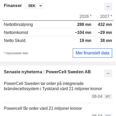
Finanser
2026 *
2027 *
Nettoförsäljning
288 mn
432 mn
Nettoinkomst
−104 mn
−29 mn
Netto Skuld
19 mn
38 mn
Mer finansiell data
* Uppskattade data
Senaste nyheterna : PowerCell Sweden AB
PowerCell Sweden tar order på integrerade
bränslecellssystem i Tyskland värd 21 miljoner kronor
08-04
MT
Powercell får order värd 21 miljoner kronor