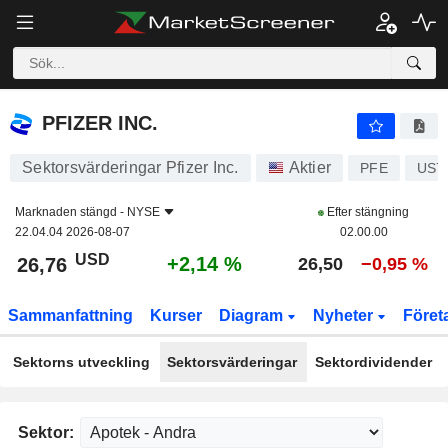
PFIZER INC.
26,76
$
+2,14 %
PFIZER INC.
Sektorsvärderingar Pfizer Inc.
Aktier
PFE
US7
Marknaden stängd -
NYSE
Efter stängning
22.04.04 2026-08-07
02.00.00
USD
+2,14 %
26,76
26,50
−0,95 %
Sammanfattning
Kurser
Diagram
Nyheter
Föret
Sektorns utveckling
Sektorsvärderingar
Sektordividender
Sektor: