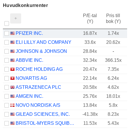
Huvudkonkurrenter
P/E-tal
Pris till
(Y)
bok (Y)
PFIZER INC.
16.87x
1.74x
ELI LILLY AND COMPANY
33.6x
20.62x
JOHNSON & JOHNSON
28.84x
-
ABBVIE INC.
32.34x
366.15x
ROCHE HOLDING AG
20.47x
7.35x
NOVARTIS AG
22.14x
6.24x
ASTRAZENECA PLC
20.58x
4.62x
AMGEN INC.
25.76x
18.01x
NOVO NORDISK A/S
13.84x
5.8x
GILEAD SCIENCES, INC.
-41.38x
8.23x
BRISTOL-MYERS SQUIBB COMPANY
11.53x
5.43x