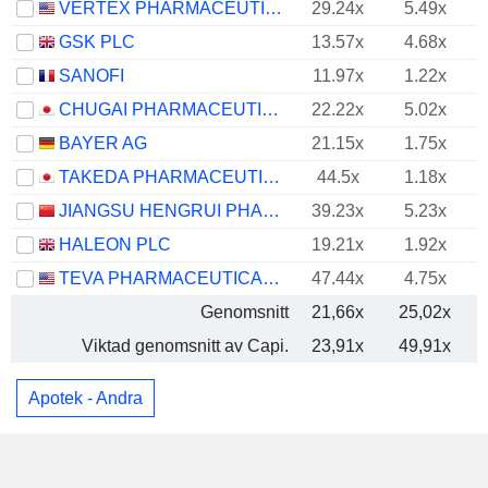
VERTEX PHARMACEUTICALS INCORPORATED
29.24x
5.49x
GSK PLC
13.57x
4.68x
SANOFI
11.97x
1.22x
CHUGAI PHARMACEUTICAL CO., LTD.
22.22x
5.02x
BAYER AG
21.15x
1.75x
TAKEDA PHARMACEUTICAL COMPANY LIMITED
44.5x
1.18x
JIANGSU HENGRUI PHARMACEUTICALS CO.,LTD
39.23x
5.23x
HALEON PLC
19.21x
1.92x
TEVA PHARMACEUTICAL INDUSTRIES LIMITED
47.44x
4.75x
Genomsnitt
21,66x
25,02x
Viktad genomsnitt av Capi.
23,91x
49,91x
Apotek - Andra