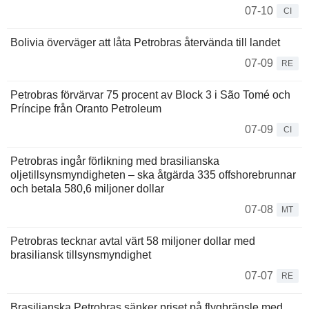
07-10
CI
Bolivia överväger att låta Petrobras återvända till landet
07-09
RE
Petrobras förvärvar 75 procent av Block 3 i São Tomé och
Príncipe från Oranto Petroleum
07-09
CI
Petrobras ingår förlikning med brasilianska
oljetillsynsmyndigheten – ska åtgärda 335 offshorebrunnar
och betala 580,6 miljoner dollar
07-08
MT
Petrobras tecknar avtal värt 58 miljoner dollar med
brasiliansk tillsynsmyndighet
07-07
RE
Brasilianska Petrobras sänker priset på flygbränsle med