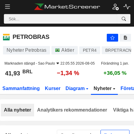
PETROBRAS
41,93
R$
−1,34 %
PETROBRAS
Nyheter Petrobras
Aktier
PETR4
BRPETRACNP
Marknaden stängd -
Sao Paulo
22.05.55 2026-08-05
Förändring 1 jan.
BRL
−1,34 %
41,93
+36,05 %
Sammanfattning
Kurser
Diagram
Nyheter
Föret
Alla nyheter
Analytikers rekommendationer
Viktiga h