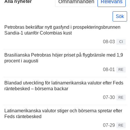
Omnämnanden
Relevans
Alla nyheter
Sök
Petrobras bekräftar nytt gasfynd i prospekteringsbrunnen
Sandia-1 utanför Colombias kust
08-03
CI
Brasilianska Petrobras höjer priset på flygbränsle med 1,9
procent i augusti
08-01
RE
Blandad utveckling för latinamerikanska valutor efter Feds
räntebesked – börserna backar
07-30
RE
Latinamerikanska valutor stiger och börserna spretar efter
Feds räntebesked
07-29
RE