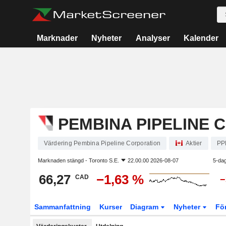
Marknader
Nyheter
Analyser
Kalender
PEMBINA PIPELINE 
Värdering Pembina Pipeline Corporation
Aktier
PP
Marknaden stängd -
Toronto S.E.
22.00.00 2026-08-07
5-dag
66,27
−1,63 %
CAD
−
Sammanfattning
Kurser
Diagram
Nyheter
Fö