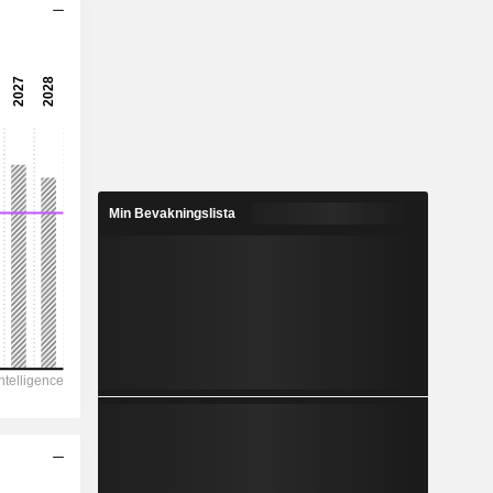
15,1x
22,2x
4,49 %
3,127
4,72 %
3,324
Min Bevakningslista
94,1 %
9 270
4 793
3 678
1 951
17 128
66,27