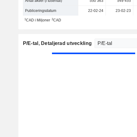
Antal aktier (i tusental)
550 363
549 455
Publiceringsdatum
22-02-24
23-02-23
1
2
CAD i Miljoner
CAD
P/E-tal
, Detaljerad utveckling