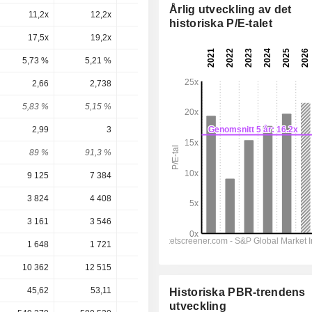
Årlig utveckling av det
11,2x
12,2x
13,2x
15,7x
15,9x
historiska P/E-talet
17,5x
19,2x
17,3x
34,4x
26,3x
5,73 %
5,21 %
5,77 %
2,9 %
3,8 %
2,66
2,738
2,84
2,92
3,025
5,83 %
5,15 %
5,43 %
4,41 %
4,57 %
2,99
3
2,66
3,087
3,123
89 %
91,3 %
107 %
94,6 %
96,9 %
9 125
7 384
7 778
8 025
8 949
3 824
4 408
4 289
4 445
4 582
3 161
3 546
3 302
3 491
3 464
1 648
1 721
1 550
1 805
1 837
10 362
12 515
13 204
16 236
16 641
45,62
53,11
52,29
66,27
66,27
Historiska PBR-trendens
utveckling