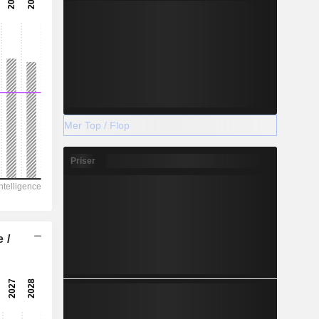
Mer Top / Flop
Priser
 /