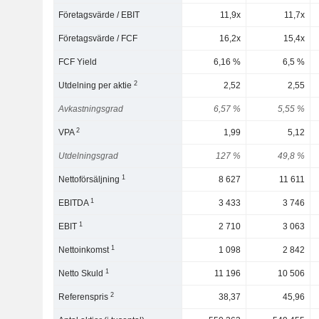
Företagsvärde / EBIT
11,9x
11,7x
Företagsvärde / FCF
16,2x
15,4x
FCF Yield
6,16 %
6,5 %
2
Utdelning per aktie
2,52
2,55
Avkastningsgrad
6,57 %
5,55 %
2
VPA
1,99
5,12
Utdelningsgrad
127 %
49,8 %
1
Nettoförsäljning
8 627
11 611
1
EBITDA
3 433
3 746
1
EBIT
2 710
3 063
1
Nettoinkomst
1 098
2 842
1
Netto Skuld
11 196
10 506
2
Referenspris
38,37
45,96