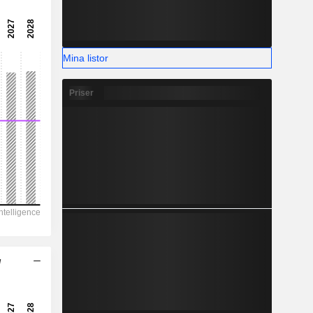
-
-
Mina listor
Priser
/