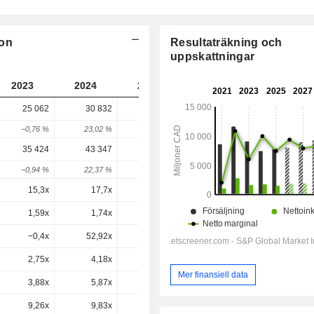
ion
Resultaträkning och
uppskattningar
2023
2024
2025
2026
2027
25 062
30 832
30 383
38 540
-
−0,76 %
23,02 %
−1,46 %
26,85 %
-
35 424
43 347
43 587
54 776
55 181
−0,94 %
22,37 %
0,55 %
25,67 %
0,74 %
15,3x
17,7x
19,7x
21,5x
21,2x
1,59x
1,74x
1,81x
2,61x
2,6x
−0,4x
52,92x
−1,7x
1,3x
18,17x
2,75x
4,18x
3,91x
4,8x
4,31x
Mer finansiell data
3,88x
5,87x
5,6x
6,83x
6,17x
9,26x
9,83x
10,2x
12,3x
12x