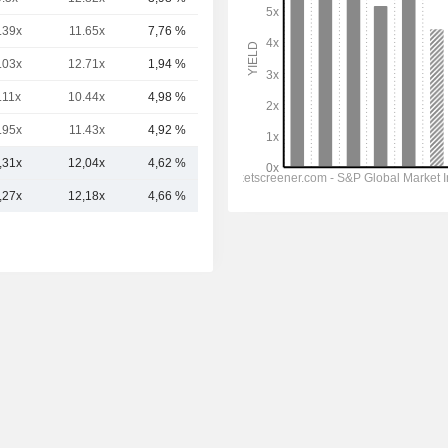
.39x
11.65x
7,76 %
59,72 md
.03x
12.71x
1,94 %
55,08 md
.11x
10.44x
4,98 %
54,48 md
.95x
11.43x
4,92 %
31,32 md
,31x
12,04x
4,62 %
64,28 md
,27x
12,18x
4,66 %