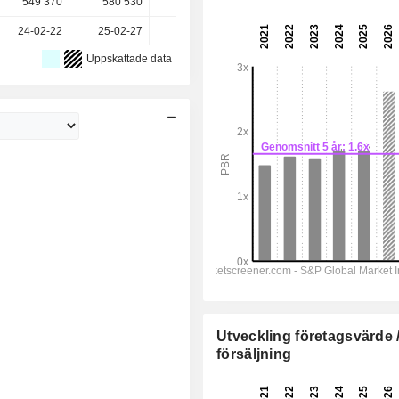
549 370
580 530
581 048
581 555
-
24-02-22
25-02-27
26-02-26
-
-
Uppskattade data
Utveckling företagsvärde 
försäljning