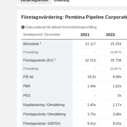
Värderingskvoter
Utdelning
Företagsvärdering: Pembina Pipeline Corporat
Data justerad till aktuell konsolideringsomfång
2021
2022
Skatteperiod: December
1
Börsvärde
21 117
25 253
Förändring
-
19,58 %
1
Företagsvärde (EV)
32 313
35 759
Förändring
-
10,66 %
P/E-tal
19,3x
8,98x
PBR
1,48x
1,62x
PEG
-
0x
Kapitalisering / Omsättning
2,45x
2,17x
Företagsvärde / Omsättning
3,75x
3,08x
Företagsvärde / EBITDA
9,41x
9,55x