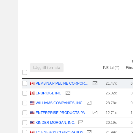
Lägg till i en lista
P/E-tal (Y)
Förs
PEMBINA PIPELINE CORPORATION
21.47x
6
ENBRIDGE INC.
25.02x
3
WILLIAMS COMPANIES, INC.
28.78x
9
ENTERPRISE PRODUCTS PARTNERS L.P.
12.71x
1
KINDER MORGAN, INC.
20.19x
5
TC ENERGY CORPORATION
21.99x