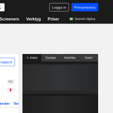
Logga in
Prenumerera
Screeners
Verktyg
Priser
Svensk Utgåva
Index
Europa
Amerika
Asien
rapport
RE
ender
Sektor
Fonder och ETFer