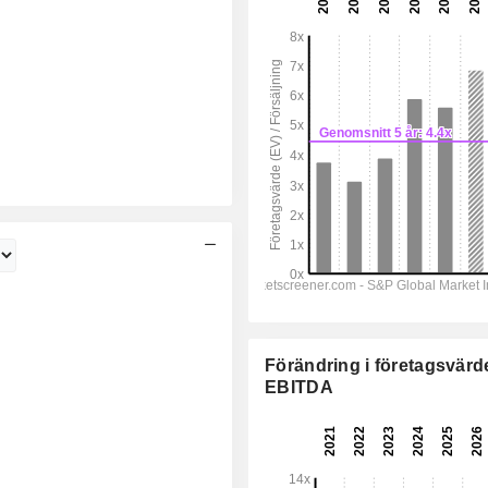
Förändring i företagsvärde
EBITDA