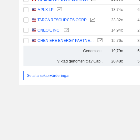
MPLX LP
13.74x
6
TARGA RESOURCES CORP.
23.32x
4
ONEOK, INC.
14.94x
2
CHENIERE ENERGY PARTNERS, L.P.
15.76x
3
Genomsnitt
19,79x
5
Viktad genomsnitt av Capi.
20,48x
5
Se alla sektorvärderingar