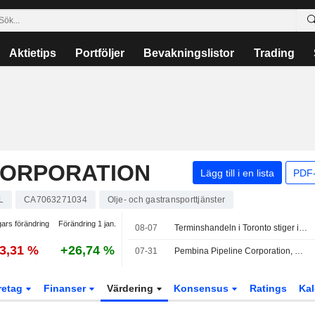
Aktietips
Portföljer
Bevakningslistor
Trading
CORPORATION
Lägg till i en lista
PDF-
L
CA7063271034
Olje- och gastransporttjänster
ars förändring
Förändring 1 jan.
08-07
Terminshandeln i Toronto stiger inför viktiga jobbsiffror från Kanada och USA
3,31 %
+26,74 %
07-31
Pembina Pipeline Corporation, Q2 2026 Earnings Call, Jul 31, 2026
retag
Finanser
Värdering
Konsensus
Ratings
Kal