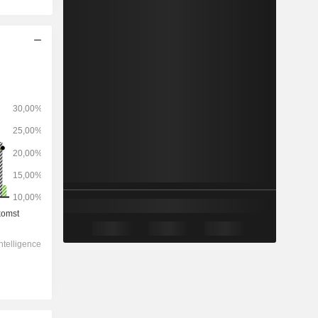
2028
-
-
55 668
0,88 %
19,9x
2,63x
3,1x
4,16x
6,01x
11,6x