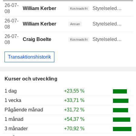
26-07-
William Kerber
Styrelseledamot
Kostnadsfri
08
26-07-
William Kerber
Styrelseledamot
Annan
08
26-07-
Craig Boelte
Styrelseledamot
Kostnadsfri
08
Transaktionshistorik
Kurser och utveckling
1 dag
+23,55 %
1 vecka
+33,71 %
Pågående månad
+31,72 %
1 månad
+54,37 %
3 månader
+70,92 %