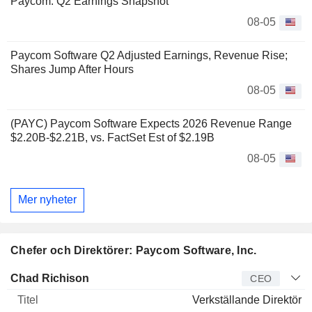
Paycom: Q2 Earnings Snapshot
08-05
Paycom Software Q2 Adjusted Earnings, Revenue Rise;
Shares Jump After Hours
08-05
(PAYC) Paycom Software Expects 2026 Revenue Range
$2.20B-$2.21B, vs. FactSet Est of $2.19B
08-05
Mer nyheter
Chefer och Direktörer: Paycom Software, Inc.
Verkställande
Chad Richison
CEO
direktör
Titel
Ålder
Sedan
Verkställande Direktör