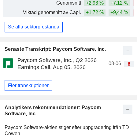
Genomsnitt
+2,93 %
+7,12 %
−
Viktad genomsnitt av Capi.
+1,72 %
+9,44 %
−
Se alla sektorprestanda
Senaste Transkript: Paycom Software, Inc.
Paycom Software, Inc., Q2 2026
08-06
Earnings Call, Aug 05, 2026
Fler transkriptioner
Analytikers rekommendationer: Paycom
Software, Inc.
Paycom Software-aktien stiger efter uppgradering från TD
Cowen