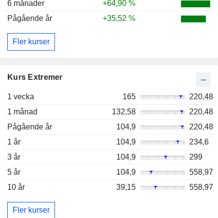
6 månader
+64,90 %
Pågående år
+35,52 %
Fler kurser
Kurs Extremer
1 vecka
165
220,48
1 månad
132,58
220,48
Pågående år
104,9
220,48
1 år
104,9
234,6
3 år
104,9
299
5 år
104,9
558,97
10 år
39,15
558,97
Fler kurser