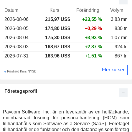
Datum
Kurs
Förändring
Volym
2026-08-06
215,97 US$
+23,55 %
3,83 mn
2026-08-05
174,80 US$
−0,29 %
830 tn
2026-08-04
175,30 US$
+3,93 %
1,07 mn
2026-08-03
168,67 US$
+2,87 %
924 tn
2026-07-31
163,96 US$
+1,51 %
867 tn
Fler kurser
Fördröjd Kurs NYSE
Företagsprofil
Paycom Software, Inc. är en leverantör av en heltäckande,
molnbaserad lösning för personalhantering (HCM) som
tillhandahålls som Software-as-a-Service (SaaS). Företaget
tillhandahåller de funktioner och den dataanalys som företag