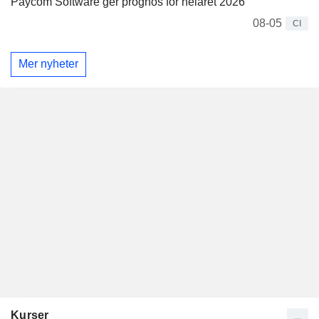
Paycom Software ger prognos för helåret 2026
08-05
CI
Mer nyheter
Kurser