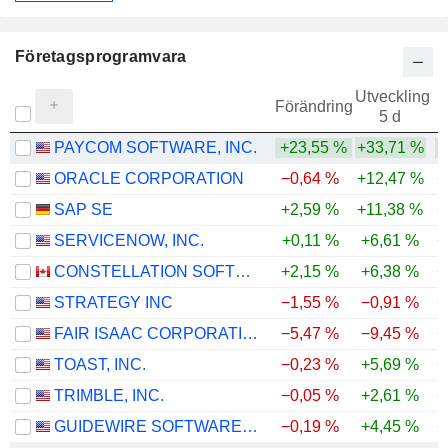
Företagsprogramvara
Utveckling
Förändring
5 d
PAYCOM SOFTWARE, INC.
+23,55 %
+33,71 %
ORACLE CORPORATION
−0,64 %
+12,47 %
−
SAP SE
+2,59 %
+11,38 %
−
SERVICENOW, INC.
+0,11 %
+6,61 %
−
CONSTELLATION SOFTWARE INC.
+2,15 %
+6,38 %
−
STRATEGY INC
−1,55 %
−0,91 %
−
FAIR ISAAC CORPORATION
−5,47 %
−9,45 %
−
TOAST, INC.
−0,23 %
+5,69 %
−
TRIMBLE, INC.
−0,05 %
+2,61 %
−
GUIDEWIRE SOFTWARE, INC.
−0,19 %
+4,45 %
−