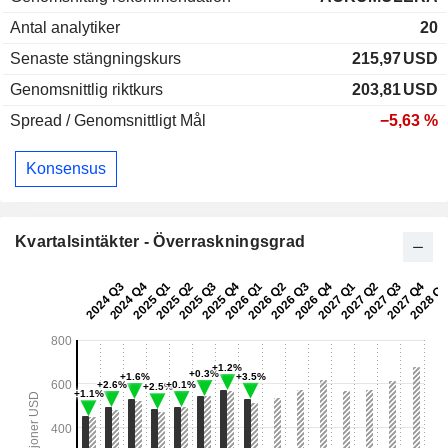
Antal analytiker
20
Senaste stängningskurs
215,97
USD
Genomsnittlig riktkurs
203,81
USD
Spread / Genomsnittligt Mål
−5,63 %
Konsensus
Kvartalsintäkter - Överraskningsgrad