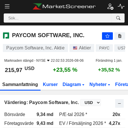
PAYCOM SOFTWARE, INC.
215,97
$
+23,55 %
PAYCOM SOFTWARE, INC.
Paycom Software, Inc. Aktie
Aktier
PAYC
US70
Marknaden stängd -
NYSE
22.02.53 2026-08-06
Förändring 1 jan.
USD
+23,55 %
215,97
+35,52 %
Sammanfattning
Kurser
Diagram
Nyheter
Föret
Värdering: Paycom Software, Inc.
Börsvärde
9,34 md
P/E-tal 2026 *
20x
P
Företagsvärde
9,43 md
EV / Försäljning 2026 *
4,27x