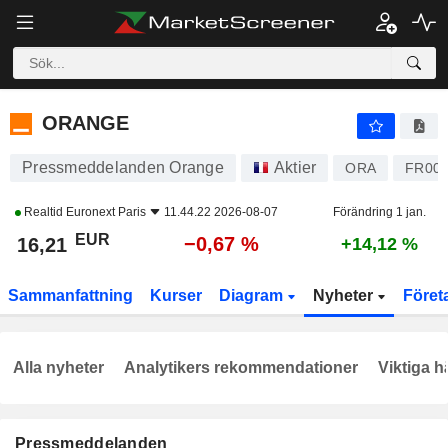
ORANGE
16,21
€
−0,67 %
ORANGE
Pressmeddelanden Orange
Aktier
ORA
FR000
Realtid
Euronext Paris
11.44.22 2026-08-07
Förändring 1 jan.
EUR
−0,67 %
16,21
+14,12 %
Sammanfattning
Kurser
Diagram
Nyheter
Föret
Alla nyheter
Analytikers rekommendationer
Viktiga h
Pressmeddelanden