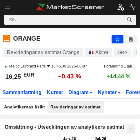
ORANGE
16,25
€
−0,43 %
ORANGE
Revideringar av estimat Orange
Aktier
ORA
F
Realtid
Euronext Paris
13.45.39 2026-08-07
Förändring 1 jan.
EUR
−0,43 %
16,25
+14,44 %
Sammanfattning
Kurser
Diagram
Nyheter
Föret
Analytikernas åsikt
Revideringar av estimat
Omsättning - Utvecklingen av analytikers estimat