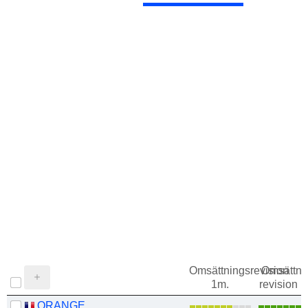
Omsättningsrevision
Omsättni
1m.
revision 1
ORANGE