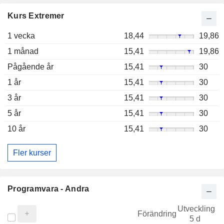
Kurs Extremer
1 vecka
18,44
19,86
1 månad
15,41
19,86
Pågående år
15,41
30
1 år
15,41
30
3 år
15,41
30
5 år
15,41
30
10 år
15,41
30
Fler kurser
Programvara - Andra
Utveckling
Förändring
5 d