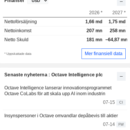
Finanser
2026 *
2027 *
Nettoförsäljning
1,66 md
1,75 md
Nettoinkomst
207 mn
258 mn
Netto Skuld
181 mn
−64,87 mn
Mer finansiell data
* Uppskattade data
Senaste nyheterna : Octave Intelligence plc
Octave Intelligence lanserar innovationsprogrammet
Octave CoLabs för att skala upp AI inom industrin
07-15
CI
Insynspersoner i Octave omvandlar depåbevis till aktier
07-14
FW