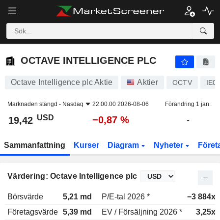
OCTAVE INTELLIGENCE PLC
19,42
$
−0,87 %
OCTAVE INTELLIGENCE PLC
Octave Intelligence plc Aktie
Aktier
OCTV
IE0
Marknaden stängd -
Nasdaq
22.00.00 2026-08-06
Förändring 1 jan.
USD
−0,87 %
19,42
-
Sammanfattning
Kurser
Diagram
Nyheter
Föret
Värdering: Octave Intelligence plc
Börsvärde
5,21 md
P/E-tal 2026 *
−3 884x
Företagsvärde
5,39 md
EV / Försäljning 2026 *
3,25x