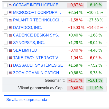
OCTAVE INTELLIGENCE PLC
−0,87 %
+8,10 %
MICROSOFT CORPORATION
+2,54 %
+10,81 %
PALANTIR TECHNOLOGIES INC.
−1,58 %
+27,53 %
−
DATADOG, INC.
−19,03 %
−14,62 %
+
CADENCE DESIGN SYSTEMS, INC.
+0,40 %
+1,68 %
SYNOPSYS, INC.
+1,29 %
+9,04 %
−
SEA LIMITED
−3,40 %
+4,48 %
−
TAKE-TWO INTERACTIVE SOFTWARE, INC.
−1,04 %
−6,05 %
DASSAULT SYSTÈMES SE
+1,59 %
+7,52 %
−
ZOOM COMMUNICATIONS, INC.
+0,66 %
+9,73 %
+
Genomsnitt
−1,71 %
+5,61 %
Viktad genomsnitt av Capi.
−0,46 %
+11,19 %
Se alla sektorprestanda