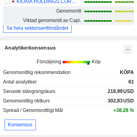
KIOXIA HOLDINGS CORPORATION
Genomsnitt
Viktad genomsnitt av Capi.
Se hela sektorsamförståndet
Analytikerkonsensus
Försäljning
Köp
Genomsnittlig rekommendation
KÖPA
Antal analytiker
61
Senaste stängningskurs
218,99
USD
Genomsnittlig riktkurs
302,83
USD
Spread / Genomsnittligt Mål
+38,28 %
Konsensus