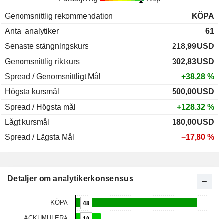
Genomsnittlig rekommendation
KÖPA
Antal analytiker
61
Senaste stängningskurs
218,99
USD
Genomsnittlig riktkurs
302,83
USD
Spread / Genomsnittligt Mål
+38,28 %
Högsta kursmål
500,00
USD
Spread / Högsta mål
+128,32 %
Lågt kursmål
180,00
USD
Spread / Lägsta Mål
−17,80 %
Detaljer om analytikerkonsensus