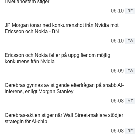
i Mellanöstern stiger
06-10
RE
JP Morgan tonar ned konkurrenshot från Nvidia mot
Ericsson och Nokia - BN
06-10
FW
Ericsson och Nokia faller på uppgifter om möjlig
konkurrens från Nvidia
06-09
FW
Cerebras gynnas av stigande efterfrågan på snabb AI-
inferens, enligt Morgan Stanley
06-08
MT
Cerebras-aktien stiger när Wall Street-mäklare stödjer
strategin för AI-chip
06-08
RE