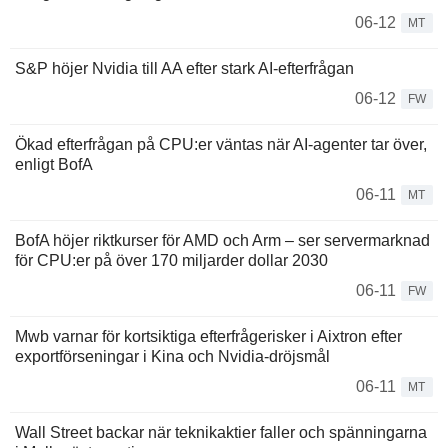
06-12
MT
S&P höjer Nvidia till AA efter stark AI-efterfrågan
06-12
FW
Ökad efterfrågan på CPU:er väntas när AI-agenter tar över,
enligt BofA
06-11
MT
BofA höjer riktkurser för AMD och Arm – ser servermarknad
för CPU:er på över 170 miljarder dollar 2030
06-11
FW
Mwb varnar för kortsiktiga efterfrågerisker i Aixtron efter
exportförseningar i Kina och Nvidia-dröjsmål
06-11
MT
Wall Street backar när teknikaktier faller och spänningarna