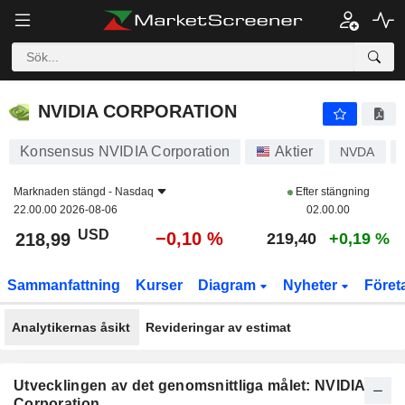
NVIDIA CORPORATION
218,99
$
−0,10 %
NVIDIA CORPORATION
Konsensus NVIDIA Corporation
Aktier
NVDA
Marknaden stängd -
Nasdaq
Efter stängning
22.00.00 2026-08-06
02.00.00
USD
−0,10 %
218,99
219,40
+0,19 %
Sammanfattning
Kurser
Diagram
Nyheter
Föret
Analytikernas åsikt
Revideringar av estimat
Utvecklingen av det genomsnittliga målet: NVIDIA
Corporation