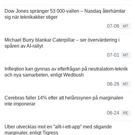
Dow Jones spränger 53 000-vallen – Nasdaq återhämtar
sig när teknikaktier stiger
07-06
MT
Michael Burry blankar Caterpillar – ser övervärdering i
spåren av AI-rallyt
07-01
MT
Infleqtion kan gynnas av efterfrågan på neutralatom-teknik
och nya samarbeten, enligt Wedbush
06-26
MT
Cerebras faller 14% efter att helårssynen på marginalen
inte imponerar
06-24
RE
Uber utvecklas mot en ”allt-i-ett-app” med stigande
marginaler, enligt Tigress