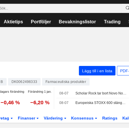
Aktietips
Portföljer
Bevakningslistor
Trading
Lägg till i en lista
PDF-
 B
DK0062498333
Farmaceutiska produkter
dagars förändring
Förändring 1 jan.
08-07
Scholar Rock tar bort Novo Nordisk-anläggning från ansökan om marknadsgodkännande för muskelmedicin
−0,46 %
−6,20 %
08-07
Europeiska STOXX 600 stänger på rekordnivå efter starka rapporter och svag amerikansk jobbsiffra
retag
Finanser
Värdering
Konsensus
Ratings
Kal