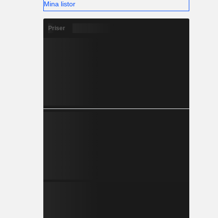
Mina listor
Priser