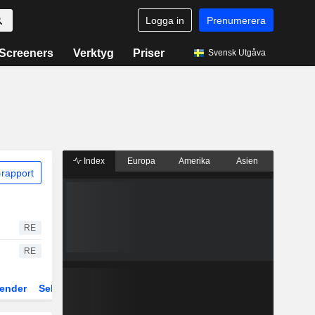
Logga in
Prenumerera
Screeners
Verktyg
Priser
Svensk Utgåva
Index
Europa
Amerika
Asien
rapport
RE
RE
ender
Sektor
Fonder och ETFer