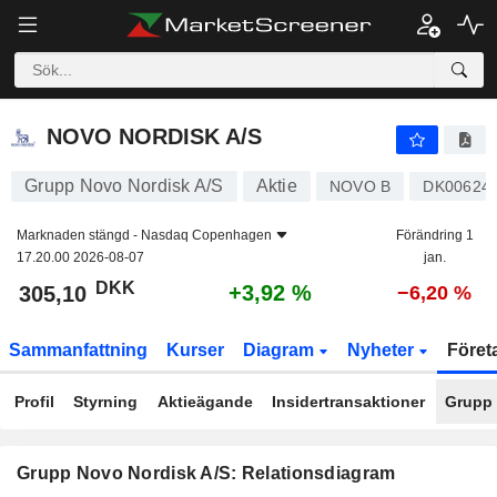
NOVO NORDISK A/S
305,10
kr
+3,92 %
NOVO NORDISK A/S
Grupp Novo Nordisk A/S
Aktie
NOVO B
DK00624
Marknaden stängd -
Nasdaq Copenhagen
Förändring 1
17.20.00 2026-08-07
jan.
DKK
+3,92 %
305,10
−6,20 %
Sammanfattning
Kurser
Diagram
Nyheter
Föret
Profil
Styrning
Aktieägande
Insidertransaktioner
Grupp
Grupp Novo Nordisk A/S: Relationsdiagram