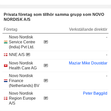
Privata företag som tillhör samma grupp som NOVO
NORDISK A/S
Företag
Verkställande direktör
Novo Nordisk
-
Service Centre
(India) Pvt Ltd.
NNE A/S
-
Novo Nordisk
Maziar Mike Doustdar
Health Care AG
Novo Nordisk
-
Finance
(Netherlands) BV
Novo Nordisk
Peter Bøggild
Region Europe
A/S