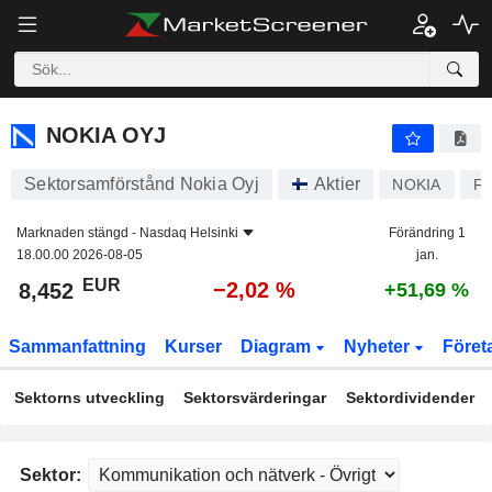
NOKIA OYJ
8,452
€
−2,02 %
NOKIA OYJ
Sektorsamförstånd Nokia Oyj
Aktier
NOKIA
FI
Marknaden stängd -
Nasdaq Helsinki
Förändring 1
18.00.00 2026-08-05
jan.
EUR
−2,02 %
8,452
+51,69 %
Sammanfattning
Kurser
Diagram
Nyheter
Föret
Sektorns utveckling
Sektorsvärderingar
Sektordividender
Sektor: