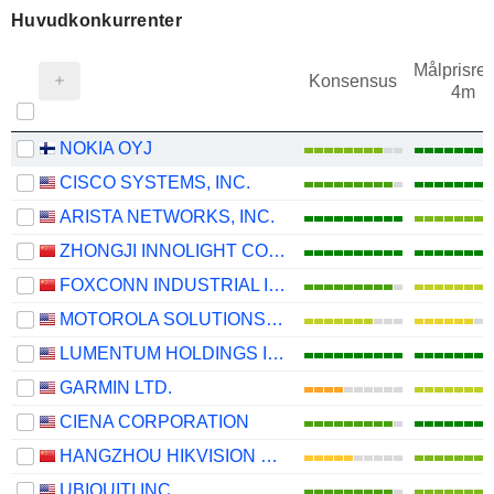
Huvudkonkurrenter
Målprisrev
Konsensus
4m
NOKIA OYJ
CISCO SYSTEMS, INC.
ARISTA NETWORKS, INC.
ZHONGJI INNOLIGHT CO., LTD.
FOXCONN INDUSTRIAL INTERNET CO., LTD.
MOTOROLA SOLUTIONS, INC.
LUMENTUM HOLDINGS INC.
GARMIN LTD.
CIENA CORPORATION
HANGZHOU HIKVISION DIGITAL TECHNOLOGY CO., LTD.
UBIQUITI INC.