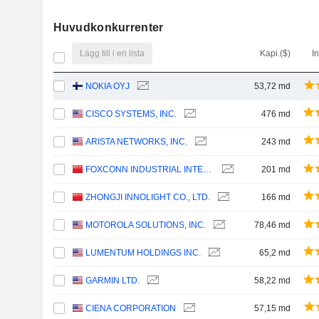
Huvudkonkurrenter
Lägg till i en lista
Kapi.($)
I
NOKIA OYJ
53,72 md
CISCO SYSTEMS, INC.
476 md
ARISTA NETWORKS, INC.
243 md
FOXCONN INDUSTRIAL INTERNET CO., LTD.
201 md
ZHONGJI INNOLIGHT CO., LTD.
166 md
MOTOROLA SOLUTIONS, INC.
78,46 md
LUMENTUM HOLDINGS INC.
65,2 md
GARMIN LTD.
58,22 md
CIENA CORPORATION
57,15 md