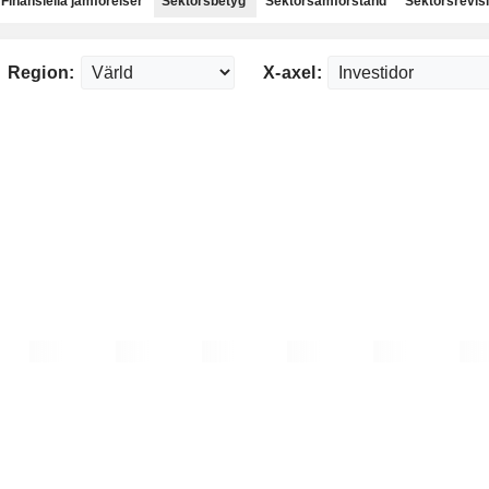
Finansiella jämförelser
Sektorsbetyg
Sektorsamförstånd
Sektorsrevis
Region:
X-axel: