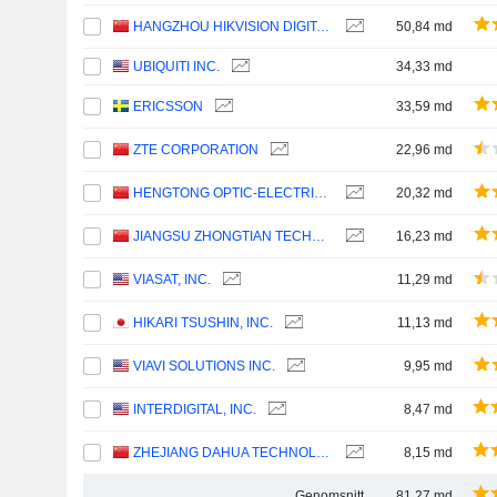
HANGZHOU HIKVISION DIGITAL TECHNOLOGY CO., LTD.
50,84 md
UBIQUITI INC.
34,33 md
ERICSSON
33,59 md
ZTE CORPORATION
22,96 md
HENGTONG OPTIC-ELECTRIC CO., LTD.
20,32 md
JIANGSU ZHONGTIAN TECHNOLOGY CO., LTD.
16,23 md
VIASAT, INC.
11,29 md
HIKARI TSUSHIN, INC.
11,13 md
VIAVI SOLUTIONS INC.
9,95 md
INTERDIGITAL, INC.
8,47 md
ZHEJIANG DAHUA TECHNOLOGY CO., LTD.
8,15 md
Genomsnitt
81,27 md