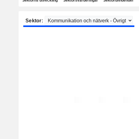
Sektorns utveckling
Sektorsvärderingar
Sektordividender
Sektor: