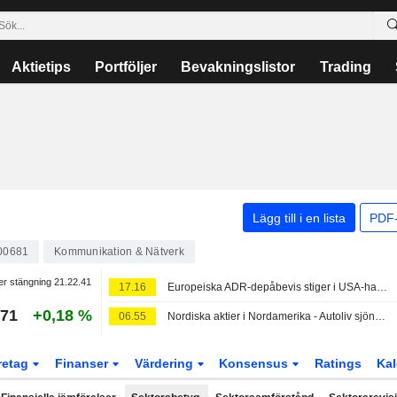
Aktietips
Portföljer
Bevakningslistor
Trading
Lägg till i en lista
PDF-
00681
Kommunikation & Nätverk
er stängning
21.22.41
17.16
Europeiska ADR-depåbevis stiger i USA-handeln på fredagen
171
+0,18 %
06.55
Nordiska aktier i Nordamerika - Autoliv sjönk 0,9 procent
retag
Finanser
Värdering
Konsensus
Ratings
Kal