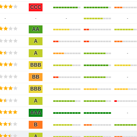
CCC
-
-
-
-
AA
A
A
-
BBB
BB
-
BBB
A
AAA
-
B
A