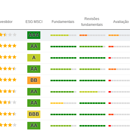
Revisões
nvestidor
ESG MSCI
Fundamentais
Avaliação
fundamentais
AAA
AA
A
AA
BB
AA
AA
BBB
AA