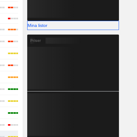
Mina listor
Priser