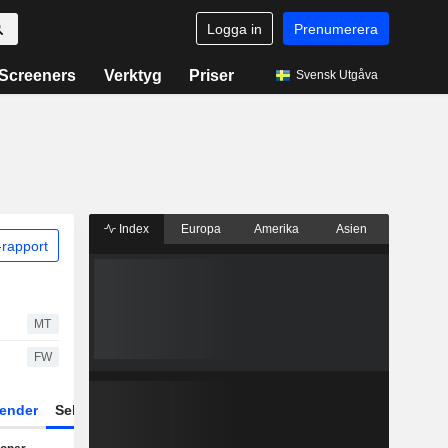
Logga in
Prenumerera
Screeners
Verktyg
Priser
Svensk Utgåva
Index
Europa
Amerika
Asien
rapport
MT
FW
ender
Sektor
Fonder och ETFer