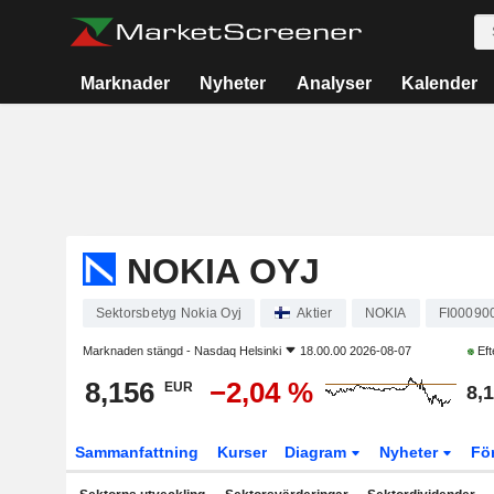
Marknader
Nyheter
Analyser
Kalender
NOKIA OYJ
Sektorsbetyg Nokia Oyj
Aktier
NOKIA
FI00090
Marknaden stängd -
Nasdaq Helsinki
18.00.00 2026-08-07
Eft
8,156
−2,04 %
EUR
8,
Sammanfattning
Kurser
Diagram
Nyheter
Fö