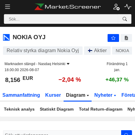
NOKIA OYJ
8,156
€
−2,04 %
NOKIA OYJ
Relativ styrka diagram Nokia Oyj
Aktier
NOKIA
Marknaden stängd -
Nasdaq Helsinki
Förändring 1
18.00.00 2026-08-07
jan.
EUR
−2,04 %
8,156
+46,37 %
Sammanfattning
Kurser
Diagram
Nyheter
Föret
Teknisk analys
Statiskt Diagram
Total Return-diagram
Nyh