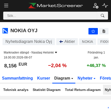
NOKIA OYJ
8,156
€
−2,04 %
NOKIA OYJ
Nyhetsdiagram Nokia Oyj
Aktier
NOKIA
FI000
Marknaden stängd -
Nasdaq Helsinki
Förändring 1
18.00.00 2026-08-07
jan.
EUR
−2,04 %
8,156
+46,37 %
Sammanfattning
Kurser
Diagram
Nyheter
Föret
Teknisk analys
Statiskt Diagram
Total Return-diagram
Nyh