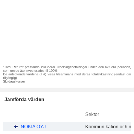
"Total Return" prestanda inkluderar utdelningsbetalningar under den aktuella perioden,
som om de återinvesterades till 100%.
De antecknade värdena (TR) visas tillsammans med deras totalavkastning (endast om
tillgänglig).
Slutdagskurser
Jämförda värden
Sektor
NOKIA OYJ