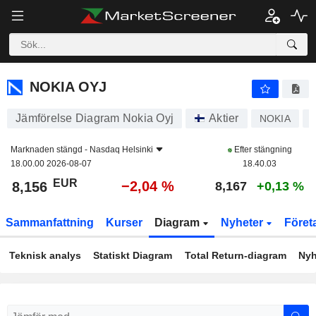
NOKIA OYJ
8,156
€
−2,04 %
NOKIA OYJ
Jämförelse Diagram Nokia Oyj
Aktier
NOKIA
Marknaden stängd -
Nasdaq Helsinki
Efter stängning
18.00.00 2026-08-07
18.40.03
EUR
−2,04 %
8,156
8,167
+0,13 %
Sammanfattning
Kurser
Diagram
Nyheter
Föret
Teknisk analys
Statiskt Diagram
Total Return-diagram
Nyh