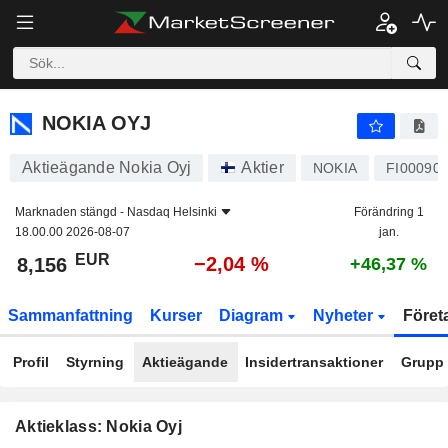
NOKIA OYJ
8,156
€
−2,04 %
NOKIA OYJ
Aktieägande Nokia Oyj
Aktier
NOKIA
FI00090
Marknaden stängd -
Nasdaq Helsinki
Förändring 1
18.00.00 2026-08-07
jan.
EUR
−2,04 %
8,156
+46,37 %
Sammanfattning
Kurser
Diagram
Nyheter
Föret
Profil
Styrning
Aktieägande
Insidertransaktioner
Grupp
Aktieklass: Nokia Oyj