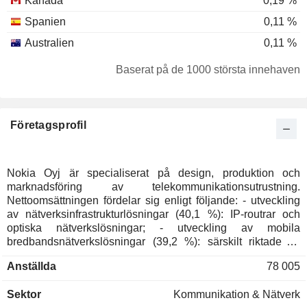
Kanada
0,19 %
Spanien
0,11 %
Australien
0,11 %
Danmark
0,1 %
Baserat på de 1000 största innehaven
Singapore
0,06 %
Italien
0,05 %
Företagsprofil
Puerto Rico
0,04 %
Luxemburg
0,03 %
Schweiz
0,03 %
Nokia Oyj är specialiserat på design, produktion och
marknadsföring av telekommunikationsutrustning.
Taiwan
0,02 %
Nettoomsättningen fördelar sig enligt följande: - utveckling
Nya Zeeland
0,02 %
av nätverksinfrastrukturlösningar (40,1 %): IP-routrar och
optiska nätverkslösningar; - utveckling av mobila
Japan
0,02 %
bredbandsnätverkslösningar (39,2 %): särskilt riktade till
telekomoperatörer. Dessutom erbjuder koncernen
Nederländerna
0,02 %
Anställda
78 005
professionella tjänster (nätverksplanering och optimering,
Österrike
0,02 %
systemintegration, installation, implementering och
Sektor
Kommunikation & Nätverk
underhåll av telekomnätverk); - mjukvaruutveckling (13,1 %):
Sydafrika
0,01 %