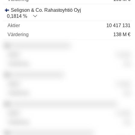
Seligson & Co. Rahastoyhtiö Oyj
0,1814 %
10 417 131
138 M €
░░░░░░░░░░░░░░░░░░
░ ░░░
░░
░░░░░░░░░░░░░░░░
░ ░░░
░░
░░░░░░░░░░░░░░░░░░░░░░░░░░░░░░░░
░ ░░░
░░
░░░░░░░░░░░░░░░░░░░░░░░░░