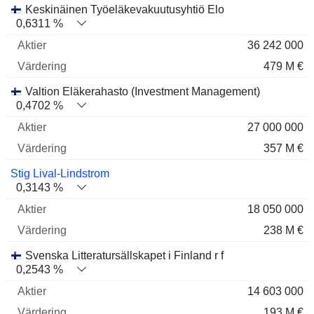
Keskinäinen Työeläkevakuutusyhtiö Elo
0,6311 %
36 242 000
479 M €
Valtion Eläkerahasto (Investment Management)
0,4702 %
27 000 000
357 M €
Stig Lival-Lindstrom
0,3143 %
18 050 000
238 M €
Svenska Litteratursällskapet i Finland r f
0,2543 %
14 603 000
193 M €