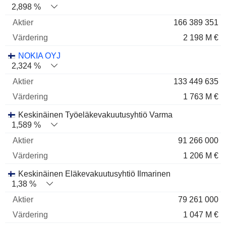
2,898 %
166 389 351
2 198 M €
NOKIA OYJ
2,324 %
133 449 635
1 763 M €
Keskinäinen Työeläkevakuutusyhtiö Varma
1,589 %
91 266 000
1 206 M €
Keskinäinen Eläkevakuutusyhtiö Ilmarinen
1,38 %
79 261 000
1 047 M €