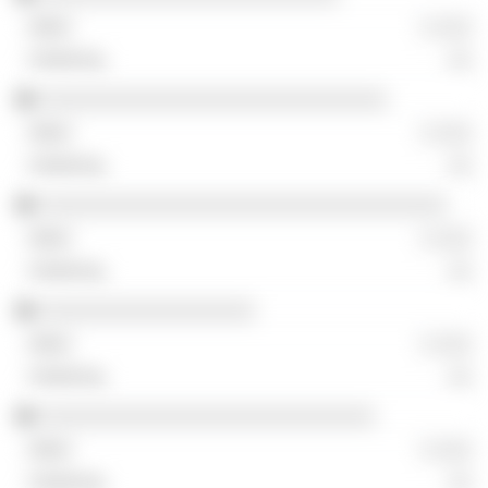
░ ░░░
░░
░░░░░░░░░░░░░░░░░░░░░░░░░░░░░
░ ░░░
░░
░░░░░░░░░░░░░░░░░░░░░░░░░░░░░░░░░░
░ ░░░
░░
░░░░░░░░░░░░░░░░░░
░ ░░░
░░
░░░░░░░░░░░░░░░░░░░░░░░░░░░░
░ ░░░
░░