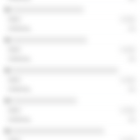
░░░░░░░░░░░░░░░░░░░░░
░ ░░░
░░
░░░░░░░░░░░░░░░░░░░░░░
░ ░░░
░░
░░░░░░░░░░░░░░░░░░░░░░░░░░░░░░░
░ ░░░
░░
░░░░░░░░░░░░░░░░░░░
░ ░░░
░░
░░░░░░░░░░░░░░░░░░░░░░░░░░░