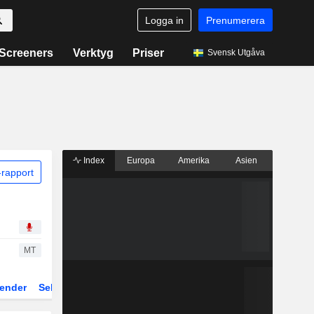
Logga in
Prenumerera
Screeners
Verktyg
Priser
Svensk Utgåva
Index
Europa
Amerika
Asien
rapport
MT
ender
Sektor
Fonder och ETFer