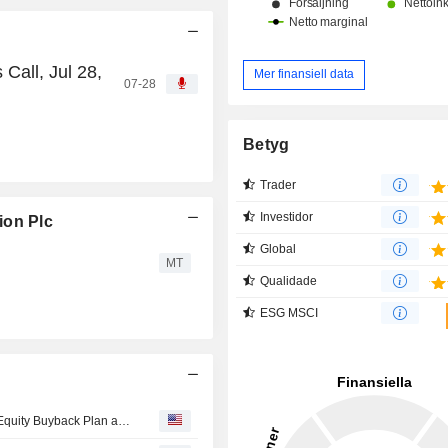
Call, Jul 28,
Mer finansiell data
07-28
Betyg
Trader
Investidor
ion Plc
Global
MT
Qualidade
ESG MSCI
Tranche Update on Noble Corporation plc (NYSE:NE)'s Equity Buyback Plan announced on November 5, 2024.