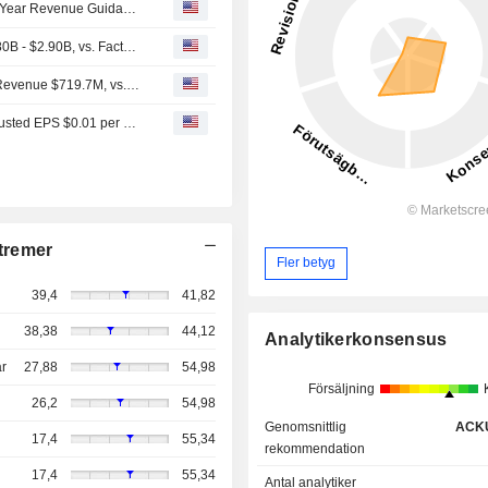
Noble Q2 Adjusted Earnings, Revenue Fall; Lowers Full-Year Revenue Guidance -- Shares Down After-Hours
(NE) Noble Expects Full Year 2026 Revenue Range $2.80B - $2.90B, vs. FactSet Est of $2.94B
Earnings Flash (NE) Noble Corporation plc Reports Q2 Revenue $719.7M, vs. FactSet Est of $698.0M
Earnings Flash (NE) Noble Corporation plc Posts Q2 Adjusted EPS $0.01 per Share
tremer
Fler betyg
39,4
41,82
38,38
44,12
Analytikerkonsensus
r
27,88
54,98
Försäljning
26,2
54,98
Genomsnittlig
ACK
17,4
55,34
rekommendation
17,4
55,34
Antal analytiker