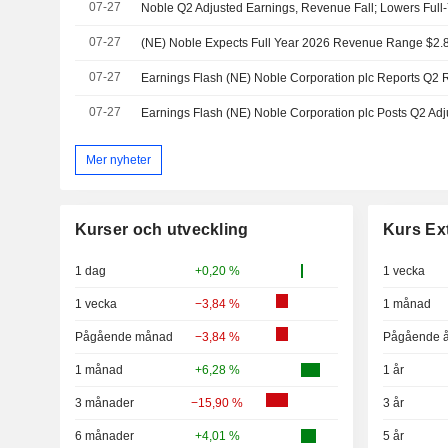
07-27
07-27
07-27
07-27
Mer nyheter
Kurser och utveckling
Kurs Ex
1 dag
+0,20 %
1 vecka
1 vecka
−3,84 %
1 månad
Pågående månad
−3,84 %
Pågående å
1 månad
+6,28 %
1 år
3 månader
−15,90 %
3 år
6 månader
+4,01 %
5 år