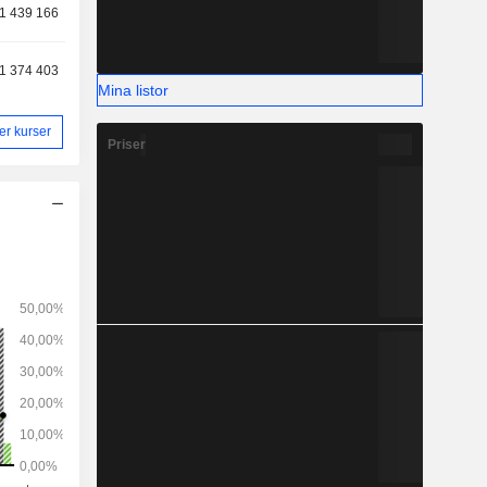
1 439 166
1 374 403
Mina listor
ler kurser
Priser