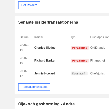
Fler insiders
Senaste insidertransaktionerna
Datum
Insider
Typ
Huvudpositio
26-02-
Charles Sledge
Ordförande
Försäljning
19
26-02-
Richard Barker
Finanschef
Försäljning
19
26-02-
Jennie Howard
Chefsjurist
Kostnadsfri
12
Transaktionshistorik
Olja- och gasborrning - Andra