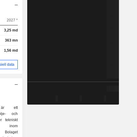
2027 *
3,25 md
363 mn
1,56 md
siell data
 är ett
olje- och
r tekniskt
r inom
 Bolaget