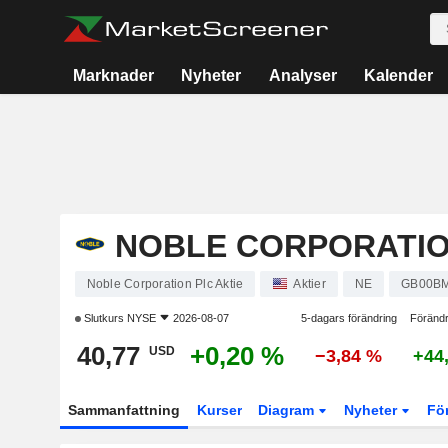
Marknader
Nyheter
Analyser
Kalender
NOBLE CORPORATIO
Noble Corporation Plc Aktie
Aktier
NE
GB00B
Slutkurs
NYSE
2026-08-07
5-dagars förändring
Förändr
40,77
+0,20 %
USD
−3,84 %
+44
Sammanfattning
Kurser
Diagram
Nyheter
Fö