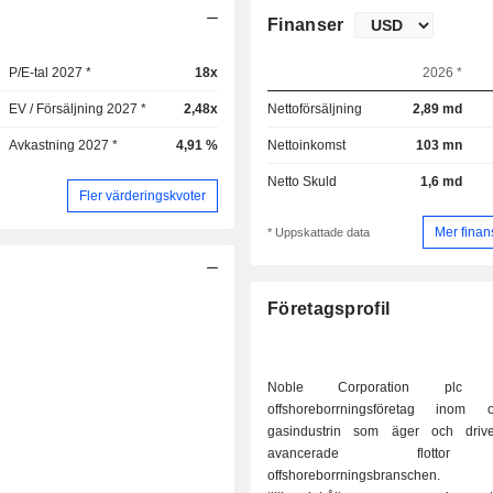
Finanser
P/E-tal 2027 *
18x
2026 *
EV / Försäljning 2027 *
2,48x
Nettoförsäljning
2,89 md
Avkastning 2027 *
4,91 %
Nettoinkomst
103 mn
Netto Skuld
1,6 md
Fler värderingskvoter
Mer finan
* Uppskattade data
Företagsprofil
Noble Corporation plc
offshoreborrningsföretag inom 
gasindustrin som äger och drive
avancerade flotto
offshoreborrningsbranschen.