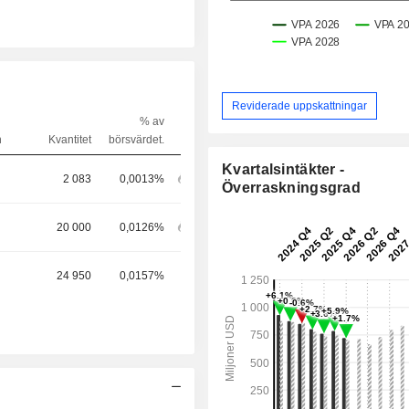
Reviderade uppskattningar
% av
n
Kvantitet
börsvärdet.
Kvartalsintäkter -
2 083
0,0013%
Överraskningsgrad
20 000
0,0126%
24 950
0,0157%