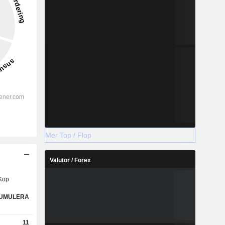
Mer Top / Flop
Valutor / Forex
Köp
UMULERA
11