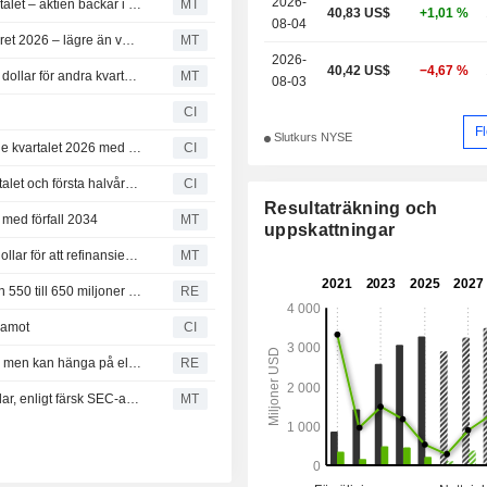
2026-
Noble sänker helårsprognosen efter vinstfall i andra kvartalet – aktien backar i efterhandeln
MT
40,83 US$
+1,01 %
08-04
Noble spår intäkter på 2,80–2,90 miljarder dollar för helåret 2026 – lägre än väntat
MT
2026-
40,42 US$
−4,67 %
Noble Corporation rapporterar intäkter på 719,7 miljoner dollar för andra kvartalet – slår analytikernas förväntningar
MT
08-03
CI
F
Slutkurs NYSE
Noble Corporation beslutar om kvartalsutdelning för tredje kvartalet 2026 med utbetalning den 24 september
CI
Noble Corporation rapporterar resultat för det andra kvartalet och första halvåret 2026
CI
Resultaträkning och
 med förfall 2034
MT
uppskattningar
Noble lanserar obligationserbjudande om 500 miljoner dollar för att refinansiera skulder
MT
Noble - dotterbolag utökar revolverande kreditfacilitet från 550 till 650 miljoner dollar - SEC-arkivering
RE
edamot
CI
Gigantisk amerikansk kraftfusion satsar på AI-utbyggnad, men kan hänga på elräkningarna
RE
Insynsperson i Noble Corp säljer aktier för 1 479 330 dollar, enligt färsk SEC-anmälan
MT