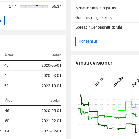
17,4
55,34
Senaste stängningskurs
Genomsnittlig riktkurs
r
Spread / Genomsnittligt Mål
Konsensus
Ålder
Sedan
Vinstrevisioner
46
2020-05-01
45
2020-03-01
52
2022-10-01
Ålder
Sedan
t
46
2020-05-01
60
2021-02-01
t
64
2021-02-01