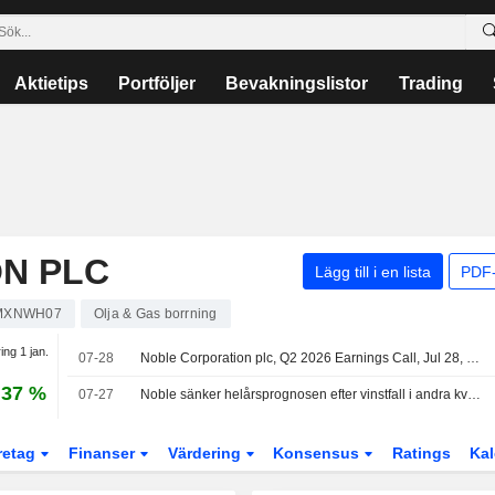
Aktietips
Portföljer
Bevakningslistor
Trading
N PLC
Lägg till i en lista
PDF-
MXNWH07
Olja & Gas borrning
ing 1 jan.
07-28
Noble Corporation plc, Q2 2026 Earnings Call, Jul 28, 2026
,37 %
07-27
Noble sänker helårsprognosen efter vinstfall i andra kvartalet – aktien backar i efterhandeln
retag
Finanser
Värdering
Konsensus
Ratings
Kal