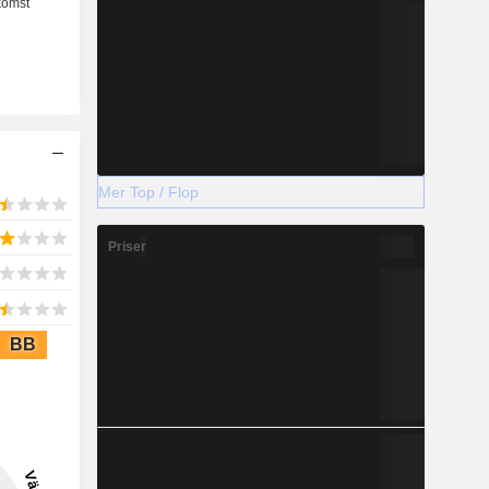
Mer Top / Flop
Priser
BB