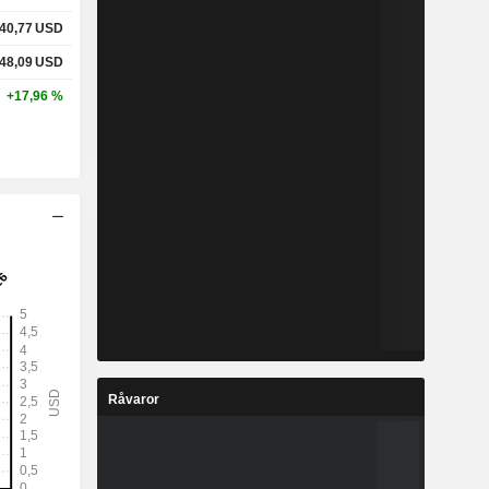
40,77
USD
48,09
USD
+17,96 %
Råvaror