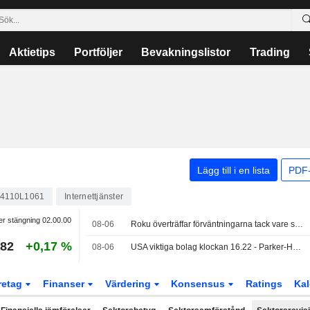
Aktietips
Portföljer
Bevakningslistor
Trading
Lägg till i en lista
PDF-
4110L1061
Internettjänster
er stängning
02.00.00
08-06
Roku överträffar förväntningarna tack vare stark annonsförsäljning och fler prenumeranter
,82
+0,17 %
08-06
USA viktiga bolag klockan 16.22 - Parker-Hannifin stiger 9,8 procent
retag
Finanser
Värdering
Konsensus
Ratings
Kal