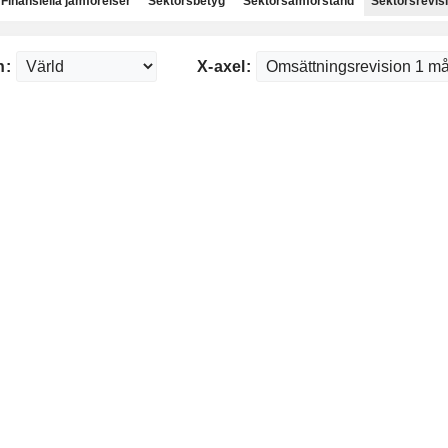
Finansiella jämförelser
Sektorsbetyg
Sektorsamförstånd
Sektorsrevis
n:
X-axel: