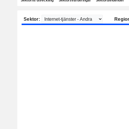
Sektorns utveckling
Sektorsvärderingar
Sektordividender
Sektor:
Regio