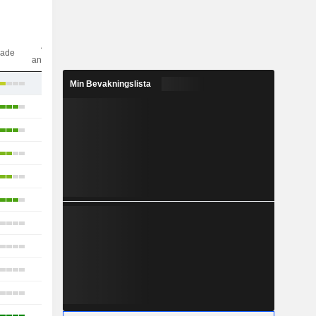
Antal
dade
analytiker
45
Min Bevakningslista
42
47
10
17
38
39
42
10
32