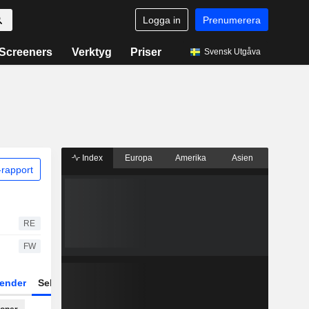
Logga in
Prenumerera
Screeners
Verktyg
Priser
Svensk Utgåva
Index
Europa
Amerika
Asien
rapport
RE
FW
ender
Sektor
Fonder och ETFer