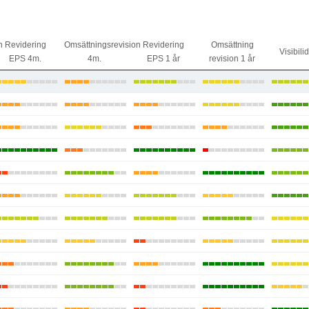
n
Revidering
Omsättningsrevision
Revidering
Omsättning
Visibili
EPS 4m.
4m.
EPS 1 år
revision 1 år