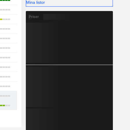
31
Mina listor
15
Priser
28
36
13
15
20
26
14
27
27
37