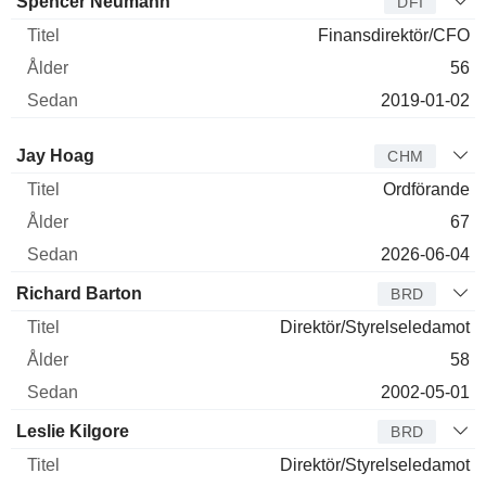
Spencer Neumann
DFI
Finansdirektör/CFO
56
2019-01-02
Styrelseledamot
Titel
Ålder
Sedan
Jay Hoag
CHM
Ordförande
67
2026-06-04
Richard Barton
BRD
Direktör/Styrelseledamot
58
2002-05-01
Leslie Kilgore
BRD
Direktör/Styrelseledamot