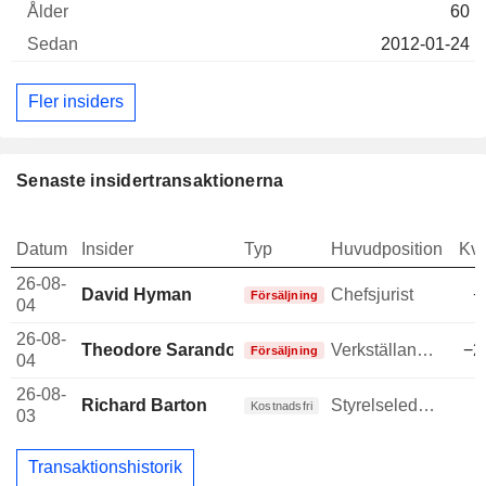
60
2012-01-24
Fler insiders
Senaste insidertransaktionerna
Datum
Insider
Typ
Huvudposition
Kva
26-08-
David Hyman
Chefsjurist
−
Försäljning
04
26-08-
Theodore Sarandos
Verkställande direktör
−2
Försäljning
04
26-08-
Richard Barton
Styrelseledamot
Kostnadsfri
03
Transaktionshistorik