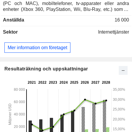
(PC och MAC), mobiltelefoner, tv-apparater eller andra
enheter (Xbox 360, PlayStation, Wii, Blu-Ray, etc.) som är
anslutna till internet. Nettoomsättningen fördelar sig
Anställda
16 000
geografiskt enligt följande: USA och Kanada (44,2 %),
Europa/Mellanöstern/Afrika (32,1 %), Latinamerika (11,9 %)
Sektor
Internettjänster
och Asien/Stillahavsområdet (11,8 %).
Mer information om företaget
Resultaträkning och uppskattningar