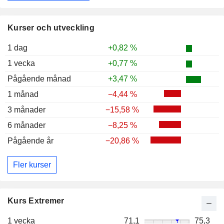
Kurser och utveckling
1 dag
+0,82 %
1 vecka
+0,77 %
Pågående månad
+3,47 %
1 månad
−4,44 %
3 månader
−15,58 %
6 månader
−8,25 %
Pågående år
−20,86 %
Fler kurser
Kurs Extremer
1 vecka
71,1
75,3