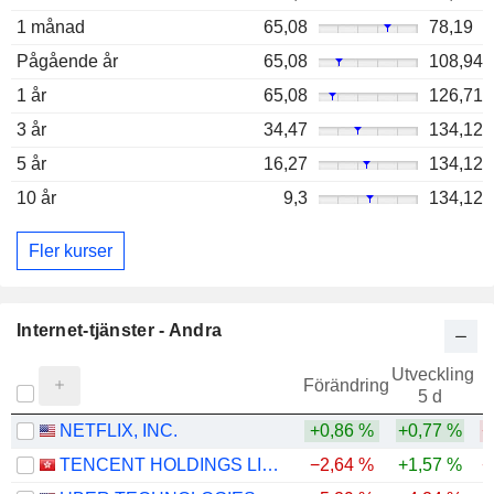
1 månad
65,08
78,19
Pågående år
65,08
108,94
1 år
65,08
126,71
3 år
34,47
134,12
5 år
16,27
134,12
10 år
9,3
134,12
Fler kurser
Internet-tjänster - Andra
Utveckling
Förändring
5 d
NETFLIX, INC.
+0,86 %
+0,77 %
−
TENCENT HOLDINGS LIMITED
−2,64 %
+1,57 %
−