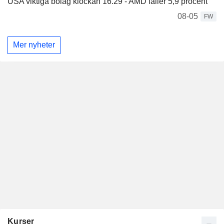
USA viktiga bolag klockan 16.29 - AMD faller 5,9 procent
08-05
FW
Mer nyheter
Kurser