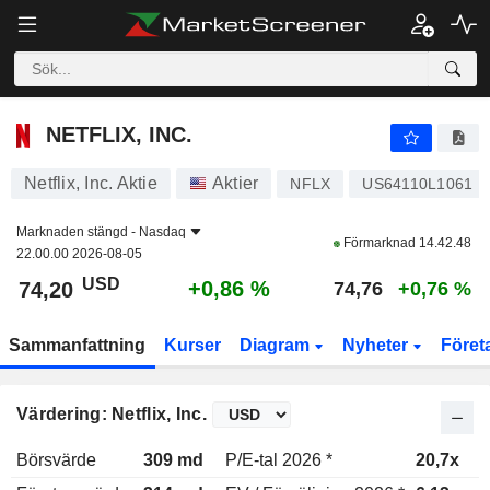
NETFLIX, INC.
74,20
$
+0,86 %
NETFLIX, INC.
Netflix, Inc. Aktie
Aktier
NFLX
US64110L1061
Marknaden stängd -
Nasdaq
Förmarknad
14.42.48
22.00.00 2026-08-05
USD
+0,86 %
74,20
74,76
+0,76 %
Sammanfattning
Kurser
Diagram
Nyheter
Föret
Värdering: Netflix, Inc.
Börsvärde
309 md
P/E-tal 2026 *
20,7x
P