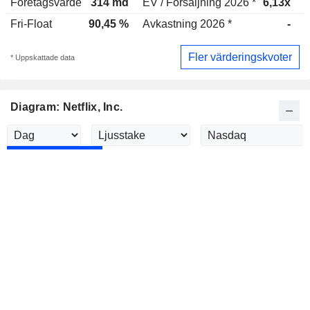
Företagsvärde
314 md
EV / Försäljning 2026 *
6,13x
E
Fri-Float
90,45 %
Avkastning 2026 *
-
A
Fler värderingskvoter
* Uppskattade data
Diagram: Netflix, Inc.