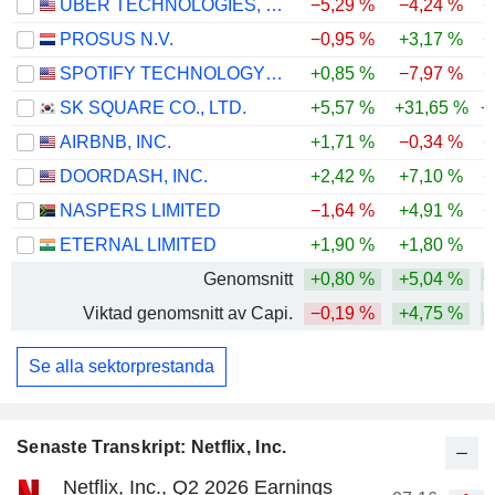
UBER TECHNOLOGIES, INC.
−5,29 %
−4,24 %
−
PROSUS N.V.
−0,95 %
+3,17 %
−
SPOTIFY TECHNOLOGY S.A.
+0,85 %
−7,97 %
−
SK SQUARE CO., LTD.
+5,57 %
+31,65 %
+
AIRBNB, INC.
+1,71 %
−0,34 %
+
DOORDASH, INC.
+2,42 %
+7,10 %
−
NASPERS LIMITED
−1,64 %
+4,91 %
−
ETERNAL LIMITED
+1,90 %
+1,80 %
Genomsnitt
+0,80 %
+5,04 %
+
Viktad genomsnitt av Capi.
−0,19 %
+4,75 %
+
Se alla sektorprestanda
Senaste Transkript: Netflix, Inc.
Netflix, Inc., Q2 2026 Earnings