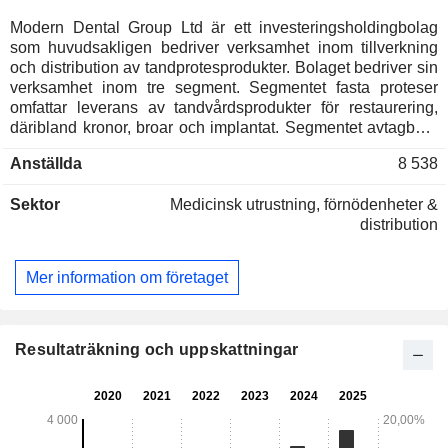
Modern Dental Group Ltd är ett investeringsholdingbolag
som huvudsakligen bedriver verksamhet inom tillverkning
och distribution av tandprotesprodukter. Bolaget bedriver sin
verksamhet inom tre segment. Segmentet fasta proteser
omfattar leverans av tandvårdsprodukter för restaurering,
däribland kronor, broar och implantat. Segmentet avtagbara
proteser omfattar tillverkning av helproteser och delproteser.
Anställda
8 538
Segmentet övrigt bedriver tillverkning av ortodontiska
produkter, sportskydd och snarkningsskydd samt anordnar
Sektor
Medicinsk utrustning, förnödenheter &
utbildningsarrangemang och seminarier.
distribution
Mer information om företaget
Resultaträkning och uppskattningar