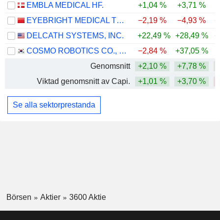
EMBLA MEDICAL HF.
+1,04 %
+3,71 %
EYEBRIGHT MEDICAL TECHNOLOGY (BEIJING) CO., LTD.
−2,19 %
−4,93 %
−
DELCATH SYSTEMS, INC.
+22,49 %
+28,49 %
+
COSMO ROBOTICS CO., LTD.
−2,84 %
+37,05 %
Genomsnitt
+2,10 %
+7,78 %
Viktad genomsnitt av Capi.
+1,01 %
+3,70 %
Se alla sektorprestanda
Börsen
Aktier
3600 Aktie