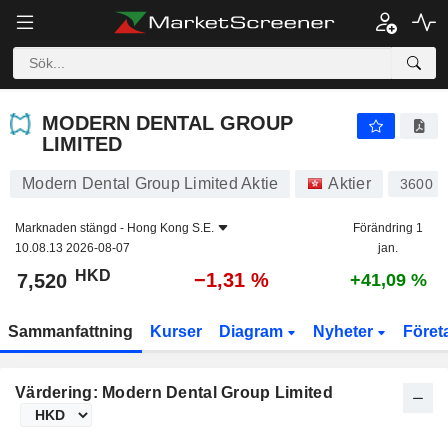
MODERN DENTAL GROUP LIMITED
7,520
$
−1,31 %
MODERN DENTAL GROUP
LIMITED
Modern Dental Group Limited Aktie
Aktier
3600
Marknaden stängd -
Hong Kong S.E.
Förändring 1
10.08.13 2026-08-07
jan.
HKD
−1,31 %
7,520
+41,09 %
Sammanfattning
Kurser
Diagram
Nyheter
Föret
Värdering: Modern Dental Group Limited