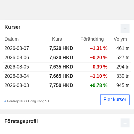
Kurser
Datum
Kurs
Förändring
Volym
2026-08-07
7,520
HKD
−1,31 %
461 tn
2026-08-06
7,620 HKD
−0,20 %
527 tn
2026-08-05
7,635 HKD
−0,39 %
294 tn
2026-08-04
7,665 HKD
−1,10 %
330 tn
2026-08-03
7,750 HKD
+0,78 %
945 tn
Fler kurser
Fördröjd Kurs Hong Kong S.E.
Företagsprofil