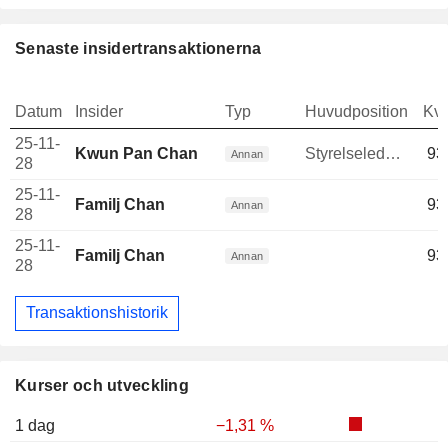
Senaste insidertransaktionerna
Datum
Insider
Typ
Huvudposition
Kva
25-11-
Kwun Pan Chan
Styrelseledamot
93
Annan
28
25-11-
Familj Chan
93
Annan
28
25-11-
Familj Chan
93
Annan
28
Transaktionshistorik
Kurser och utveckling
1 dag
−1,31 %