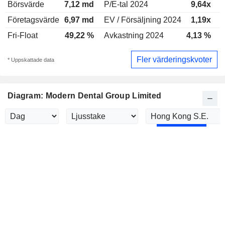
Börsvärde
7,12 md
P/E-tal 2024
9,64x
P
Företagsvärde
6,97 md
EV / Försäljning 2024
1,19x
E
Fri-Float
49,22 %
Avkastning 2024
4,13 %
A
Fler värderingskvoter
* Uppskattade data
Diagram: Modern Dental Group Limited