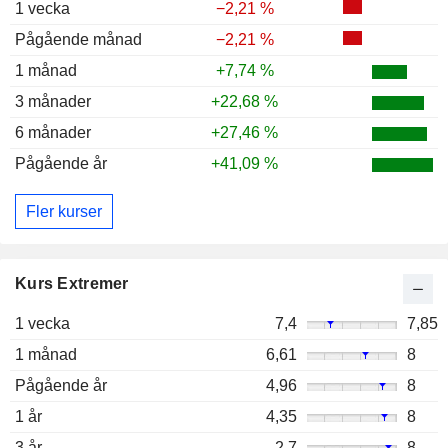
1 vecka
−2,21 %
Pågående månad
−2,21 %
1 månad
+7,74 %
3 månader
+22,68 %
6 månader
+27,46 %
Pågående år
+41,09 %
Fler kurser
Kurs Extremer
1 vecka
7,4
7,85
1 månad
6,61
8
Pågående år
4,96
8
1 år
4,35
8
3 år
2,7
8