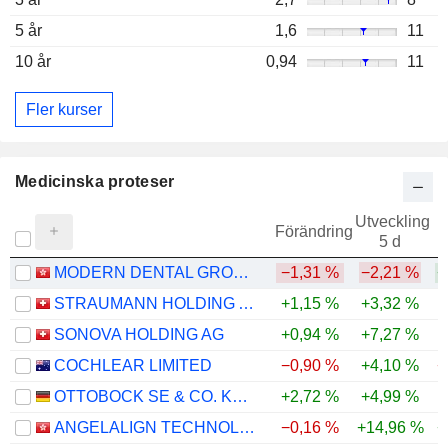
5 år
1,6
11
10 år
0,94
11
Fler kurser
Medicinska proteser
Utveckling
Förändring
5 d
MODERN DENTAL GROUP LIMITED
−1,31 %
−2,21 %
+
STRAUMANN HOLDING AG
+1,15 %
+3,32 %
SONOVA HOLDING AG
+0,94 %
+7,27 %
COCHLEAR LIMITED
−0,90 %
+4,10 %
−
OTTOBOCK SE & CO. KGAA
+2,72 %
+4,99 %
ANGELALIGN TECHNOLOGY INC.
−0,16 %
+14,96 %
+