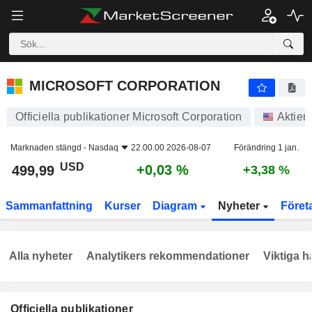
MICROSOFT CORPORATION
499,99
$
+0,03 %
MICROSOFT CORPORATION
Officiella publikationer Microsoft Corporation
Aktier
Marknaden stängd -
Nasdaq
22.00.00 2026-08-07
Förändring 1 jan.
USD
+0,03 %
499,99
+3,38 %
Sammanfattning
Kurser
Diagram
Nyheter
Föret
Alla nyheter
Analytikers rekommendationer
Viktiga h
Officiella publikationer