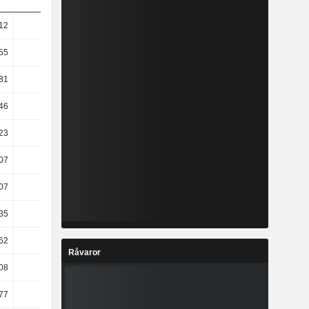
12
15,69
21,94
22,17
55
17,28
23,39
22,67
81
45,31
41,58
20,13
46
49,27
42,21
20,65
23
49,61
42,37
20,03
07
68,53
59,5
−3,05
07
68,53
59,5
−3,05
35
50,49
42,8
20,09
62
73,11
60,46
−1,55
Råvaror
08
20,07
5,1
16,33
77
19,19
24,01
44,42