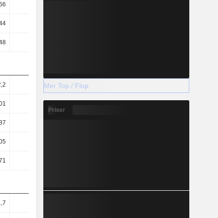
66
0,65
0,65
0,63
44
1,34
1,34
1,21
48
9,1
9,92
10,93
2,2
2,67
2,98
2,6
Mer Top / Flop
01
2,55
2,82
2,42
Priser
87
2,23
2,72
2,77
05
40,09
36,89
33,38
71
69,05
76,14
83,65
,7
24,76
27,25
39,16