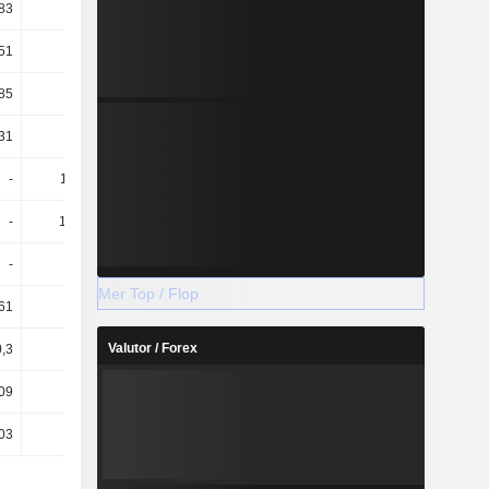
83
19,85
21,41
28,14
51
23,64
26,15
38
85
18,95
20,55
27,31
31
33,3
33,84
40,65
-
112,56
97,58
71,48
-
143,61
123,65
90,85
-
82,48
71,55
31,03
Mer Top / Flop
61
0,59
0,56
0,8
Valutor / Forex
,3
−0,43
−0,32
0,03
09
1,03
0,97
2,35
03
−0,75
−0,55
0,1