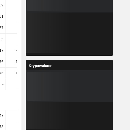
89
23,63
20,22
32,59
51
26,04
22,28
17,35
67
21,84
19,24
18,95
,5
40,89
28,43
26,8
17
−13,25
37,76
87,06
76
108,02
15,69
−36,49
Kryptovalutor
76
108,26
16,08
−35,3
-
-
-
5
47
6,95
18,77
22,05
78
6,91
20,3
22,99