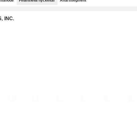
saflöde
Finansiella nyckeltal
Affärssegment
, INC.