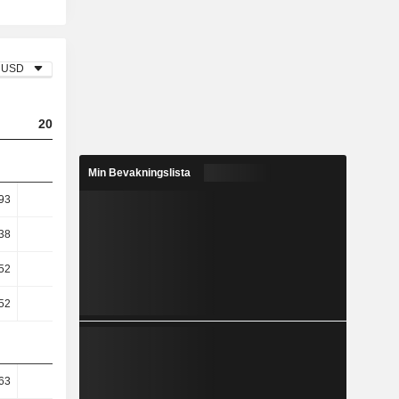
USD
2023
2024
2025
Min Bevakningslista
93
15,11
17,25
16,21
38
18,27
20,63
19,49
52
28,04
37,14
30,24
52
28,04
37,14
30,24
63
80,72
81,68
82