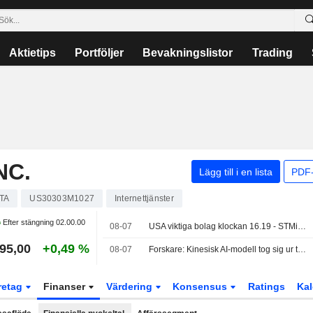
Aktietips
Portföljer
Bevakningslistor
Trading
NC.
Lägg till i en lista
PDF-
TA
US30303M1027
Internettjänster
Efter stängning
02.00.00
08-07
USA viktiga bolag klockan 16.19 - STMicro stiger 4,3 procent
95,00
+0,49 %
08-07
Forskare: Kinesisk AI-modell tog sig ur testmiljö - BN
retag
Finanser
Värdering
Konsensus
Ratings
Kal