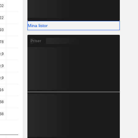
02
16,46
12,76
12,01
22
45,5
51,8
50,7
Mina listor
93
37,33
42,51
41,74
Priser
78
37,21
42,41
41,44
,9
28,98
37,91
30,08
,9
28,98
37,91
30,08
,9
28,98
37,91
30,08
16
23,62
27,01
26,37
38
24,07
22,53
11,66
38
24,28
22,8
12,02