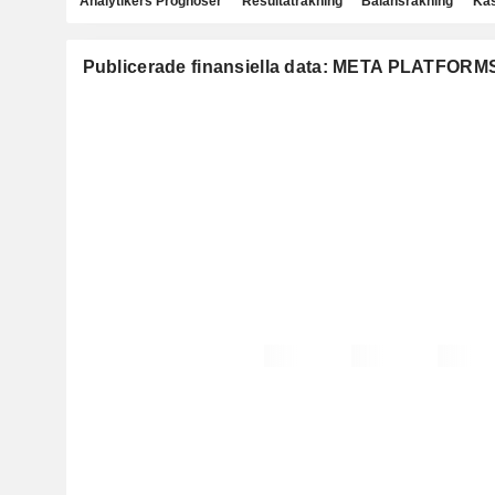
Analytikers Prognoser
Resultaträkning
Balansräkning
Kas
Publicerade finansiella data: META PLATFORMS