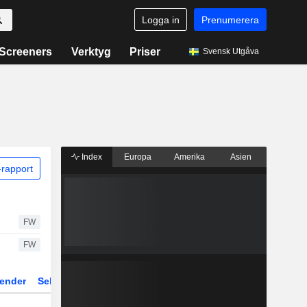
Logga in
Prenumerera
Screeners
Verktyg
Priser
Svensk Utgåva
Index
Europa
Amerika
Asien
rapport
FW
FW
ender
Sektor
Fonder och ETFer