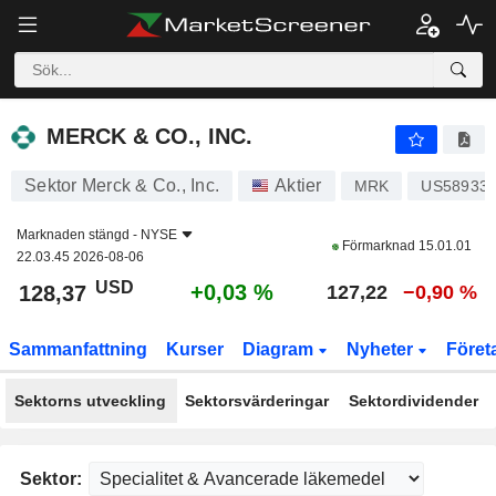
MERCK & CO., INC.
128,37
$
+0,03 %
MERCK & CO., INC.
Sektor Merck & Co., Inc.
Aktier
MRK
US58933
Marknaden stängd -
NYSE
Förmarknad
15.01.01
22.03.45 2026-08-06
USD
+0,03 %
128,37
127,22
−0,90 %
Sammanfattning
Kurser
Diagram
Nyheter
Föret
Sektorns utveckling
Sektorsvärderingar
Sektordividender
Sektor: