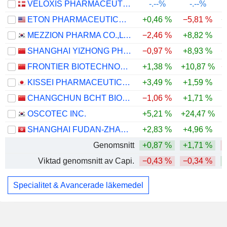
VELOXIS PHARMACEUTICALS A/S
-.--%
-.--%
ETON PHARMACEUTICALS, INC.
+0,46 %
−5,81 %
+
MEZZION PHARMA CO.,LTD.
−2,46 %
+8,82 %
SHANGHAI YIZHONG PHARMACEUTICAL CO., LTD.
−0,97 %
+8,93 %
−
FRONTIER BIOTECHNOLOGIES INC.
+1,38 %
+10,87 %
−
KISSEI PHARMACEUTICAL CO., LTD.
+3,49 %
+1,59 %
CHANGCHUN BCHT BIOTECHNOLOGY CO.
−1,06 %
+1,71 %
OSCOTEC INC.
+5,21 %
+24,47 %
SHANGHAI FUDAN-ZHANGJIANG BIO-PHARMACEUTICAL CO.,LTD.
+2,83 %
+4,96 %
Genomsnitt
+0,87 %
+1,71 %
Viktad genomsnitt av Capi.
−0,43 %
−0,34 %
Specialitet & Avancerade läkemedel