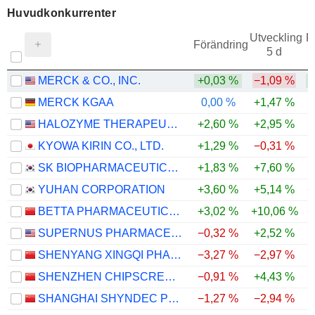
Huvudkonkurrenter
Utveckling
F
Förändring
5 d
1
MERCK & CO., INC.
+0,03 %
−1,09 %
MERCK KGAA
0,00 %
+1,47 %
HALOZYME THERAPEUTICS, INC.
+2,60 %
+2,95 %
KYOWA KIRIN CO., LTD.
+1,29 %
−0,31 %
SK BIOPHARMACEUTICALS CO., LTD.
+1,83 %
+7,60 %
YUHAN CORPORATION
+3,60 %
+5,14 %
+
BETTA PHARMACEUTICALS CO., LTD.
+3,02 %
+10,06 %
−
SUPERNUS PHARMACEUTICALS, INC.
−0,32 %
+2,52 %
SHENYANG XINGQI PHARMACEUTICAL CO.,LTD.
−3,27 %
−2,97 %
SHENZHEN CHIPSCREEN BIOSCIENCES CO., LTD.
−0,91 %
+4,43 %
SHANGHAI SHYNDEC PHARMACEUTICAL CO., LTD.
−1,27 %
−2,94 %