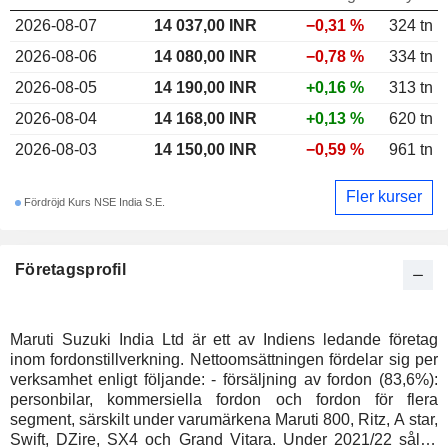
2026-08-07
14 037,00 INR
−0,31 %
324 tn
2026-08-06
14 080,00 INR
−0,78 %
334 tn
2026-08-05
14 190,00 INR
+0,16 %
313 tn
2026-08-04
14 168,00 INR
+0,13 %
620 tn
2026-08-03
14 150,00 INR
−0,59 %
961 tn
Fler kurser
Fördröjd Kurs NSE India S.E.
Företagsprofil
Maruti Suzuki India Ltd är ett av Indiens ledande företag
inom fordonstillverkning. Nettoomsättningen fördelar sig per
verksamhet enligt följande: - försäljning av fordon (83,6%):
personbilar, kommersiella fordon och fordon för flera
segment, särskilt under varumärkena Maruti 800, Ritz, A star,
Swift, DZire, SX4 och Grand Vitara. Under 2021/22 sålde