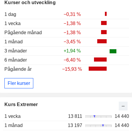
Kurser och utveckling
1 dag
−0,31 %
1 vecka
−1,38 %
Pågående månad
−1,38 %
1 månad
−3,45 %
3 månader
+1,94 %
6 månader
−6,40 %
Pågående år
−15,93 %
Fler kurser
Kurs Extremer
1 vecka
13 811
14 440
1 månad
13 197
14 440