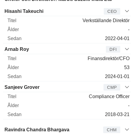
Verkställande
Hisashi Takeuchi
CEO
direktör
Titel
Ålder
Sedan
Verkställande Direktör
-
2022-04-01
Arnab Roy
DFI
Finansdirektör/CFO
53
2024-01-01
Sanjeev Grover
CMP
Compliance Officer
-
2018-03-21
Styrelseledamot
Titel
Ålder
Sedan
Ravindra Chandra Bhargava
CHM