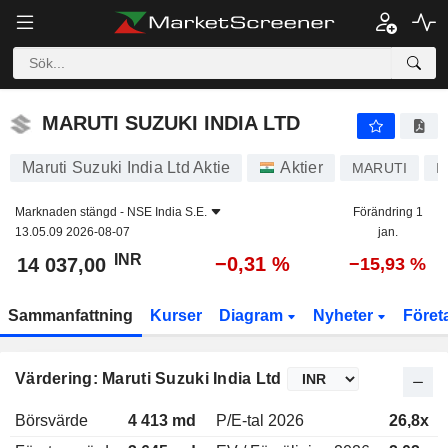
MARUTI SUZUKI INDIA LTD
14 037,00
₹
−0,31 %
MARUTI SUZUKI INDIA LTD
Maruti Suzuki India Ltd Aktie
Aktier
MARUTI
I
Marknaden stängd -
NSE India S.E.
Förändring 1
13.05.09 2026-08-07
jan.
INR
−0,31 %
14 037,00
−15,93 %
Sammanfattning
Kurser
Diagram
Nyheter
Föret
Värdering: Maruti Suzuki India Ltd
Börsvärde
4 413 md
P/E-tal 2026
26,8x