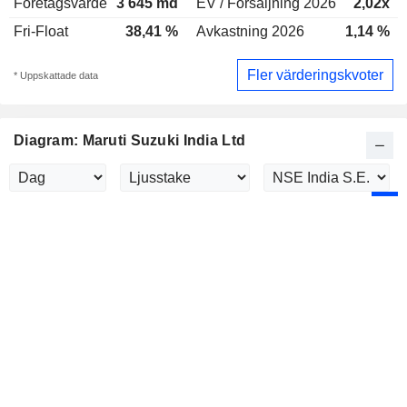
Företagsvärde
3 645 md
EV / Försäljning 2026
2,02x
Fri-Float
38,41 %
Avkastning 2026
1,14 %
Fler värderingskvoter
* Uppskattade data
Diagram: Maruti Suzuki India Ltd