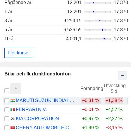
Pågående år
12 201
17 370
1 år
12 201
17 370
3 år
9 254,15
17 370
5 år
6 536,55
17 370
10 år
4 001,1
17 370
Fler kurser
Bilar och flerfunktionsfordon
Utveckling
Förändring
5 d
MARUTI SUZUKI INDIA LTD
−0,31 %
−1,38 %
+
FERRARI N.V.
−0,01 %
+4,57 %
KIA CORPORATION
+0,97 %
+2,27 %
+
CHERY AUTOMOBILE CO., LTD.
+1,49 %
−3,15 %