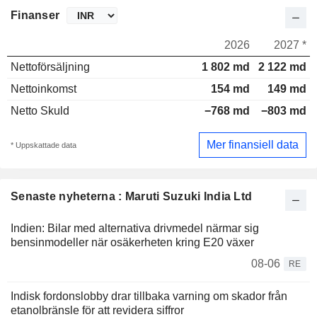
Finanser
2026
2027 *
Nettoförsäljning
1 802 md
2 122 md
Nettoinkomst
154 md
149 md
Netto Skuld
−768 md
−803 md
Mer finansiell data
* Uppskattade data
Senaste nyheterna : Maruti Suzuki India Ltd
Indien: Bilar med alternativa drivmedel närmar sig
bensinmodeller när osäkerheten kring E20 växer
08-06
RE
Indisk fordonslobby drar tillbaka varning om skador från
etanolbränsle för att revidera siffror