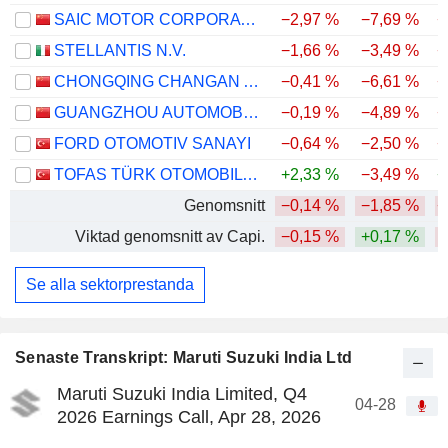
SAIC MOTOR CORPORATION LIMITED
−2,97 %
−7,69 %
−
STELLANTIS N.V.
−1,66 %
−3,49 %
−
CHONGQING CHANGAN AUTOMOBILE COMPANY LIMITED
−0,41 %
−6,61 %
−
GUANGZHOU AUTOMOBILE GROUP CO., LTD.
−0,19 %
−4,89 %
−
FORD OTOMOTIV SANAYI
−0,64 %
−2,50 %
−
TOFAS TÜRK OTOMOBIL FABRIKASI ANONIM SIRKETI
+2,33 %
−3,49 %
+
Genomsnitt
−0,14 %
−1,85 %
−
Viktad genomsnitt av Capi.
−0,15 %
+0,17 %
Se alla sektorprestanda
Senaste Transkript: Maruti Suzuki India Ltd
Maruti Suzuki India Limited, Q4
04-28
2026 Earnings Call, Apr 28, 2026