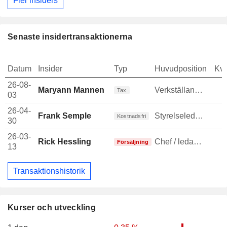
Fler insiders
Senaste insidertransaktionerna
Datum
Insider
Typ
Huvudposition
Kva
26-08-
Maryann Mannen
Verkställande direktör
Tax
03
26-04-
Frank Semple
Styrelseledamot
Kostnadsfri
30
26-03-
Rick Hessling
Chef / ledande befattningshavare
Försäljning
13
Transaktionshistorik
Kurser och utveckling