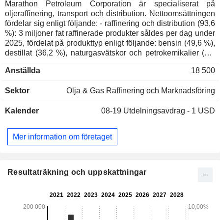
Marathon Petroleum Corporation är specialiserat på
oljeraffinering, transport och distribution. Nettoomsättningen
fördelar sig enligt följande: - raffinering och distribution (93,6
%): 3 miljoner fat raffinerade produkter såldes per dag under
2025, fördelat på produkttyp enligt följande: bensin (49,6 %),
destillat (36,2 %), naturgasvätskor och petrokemikalier (6,4
%), tung eldningsolja (3 %), asfalt (2,6 %) och propan (2,2
Anställda
18 500
%). I slutet av 2025 ägde koncernen 13 raffinaderier och ett
nätverk med cirka 7 882 bensinstationer i USA. - transport
Sektor
Olja & Gas Raffinering och Marknadsföring
och lagring (4,3 %); - produktion och distribution av förnybar
diesel (2,1 %).
Kalender
08-19
Utdelningsavdrag - 1 USD
Mer information om företaget
Resultaträkning och uppskattningar