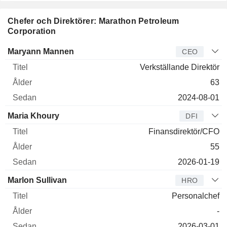
Chefer och Direktörer: Marathon Petroleum
Corporation
Verkställande
Maryann Mannen
CEO
direktör
Titel
Ålder
Sedan
Verkställande Direktör
63
2024-08-01
Maria Khoury
DFI
Finansdirektör/CFO
55
2026-01-19
Marlon Sullivan
HRO
Personalchef
-
2026-03-01