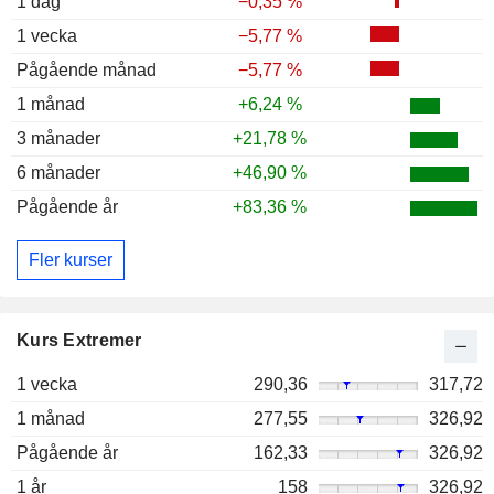
1 dag
−0,35 %
1 vecka
−5,77 %
Pågående månad
−5,77 %
1 månad
+6,24 %
3 månader
+21,78 %
6 månader
+46,90 %
Pågående år
+83,36 %
Fler kurser
Kurs Extremer
1 vecka
290,36
317,72
1 månad
277,55
326,92
Pågående år
162,33
326,92
1 år
158
326,92