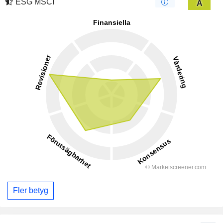
ESG MSCI
A
Fler betyg