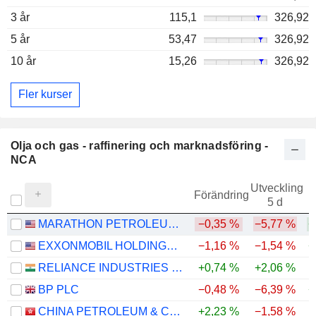
3 år
115,1
326,92
5 år
53,47
326,92
10 år
15,26
326,92
Fler kurser
Olja och gas - raffinering och marknadsföring -
NCA
Utveckling
Förändring
5 d
MARATHON PETROLEUM CORPORATION
−0,35 %
−5,77 %
+
EXXONMOBIL HOLDINGS CORPORATION
−1,16 %
−1,54 %
+
RELIANCE INDUSTRIES LTD
+0,74 %
+2,06 %
BP PLC
−0,48 %
−6,39 %
+
CHINA PETROLEUM & CHEMICAL CORPORATION
+2,23 %
−1,58 %