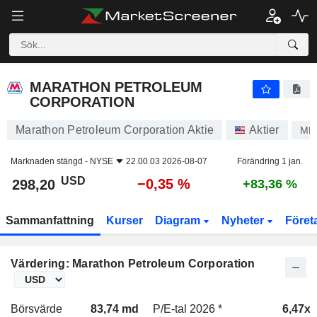
MARATHON PETROLEUM CORPORATION
298,20
$
−0,35 %
MARATHON PETROLEUM
CORPORATION
Marathon Petroleum Corporation Aktie
Aktier
MP
Marknaden stängd -
NYSE
22.00.03 2026-08-07
Förändring 1 jan.
USD
−0,35 %
298,20
+83,36 %
Sammanfattning
Kurser
Diagram
Nyheter
Föret
Värdering: Marathon Petroleum Corporation
Börsvärde
83,74 md
P/E-tal 2026 *
6,47x