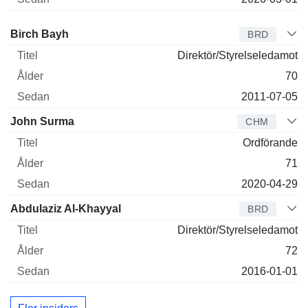
Styrelseledamot
Titel
Ålder
Sedan
Birch Bayh
BRD
Direktör/Styrelseledamot
70
2011-07-05
John Surma
CHM
Ordförande
71
2020-04-29
Abdulaziz Al-Khayyal
BRD
Direktör/Styrelseledamot
72
2016-01-01