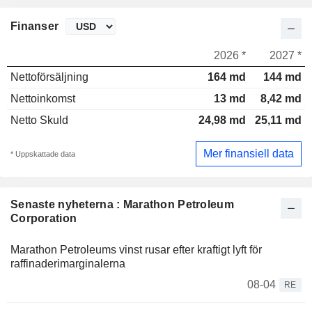
Finanser
2026 *
2027 *
Nettoförsäljning
164 md
144 md
Nettoinkomst
13 md
8,42 md
Netto Skuld
24,98 md
25,11 md
Mer finansiell data
* Uppskattade data
Senaste nyheterna : Marathon Petroleum
Corporation
Marathon Petroleums vinst rusar efter kraftigt lyft för
raffinaderimarginalerna
08-04
RE