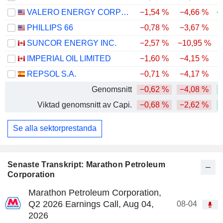
VALERO ENERGY CORPORATION
−1,54 %
−4,66 %
+
PHILLIPS 66
−0,78 %
−3,67 %
+
SUNCOR ENERGY INC.
−2,57 %
−10,95 %
+
IMPERIAL OIL LIMITED
−1,60 %
−4,15 %
+
REPSOL S.A.
−0,71 %
−4,17 %
+
Genomsnitt
−0,62 %
−4,08 %
+
Viktad genomsnitt av Capi.
−0,68 %
−2,62 %
+
Se alla sektorprestanda
Senaste Transkript: Marathon Petroleum
Corporation
Marathon Petroleum Corporation,
Q2 2026 Earnings Call, Aug 04,
08-04
2026