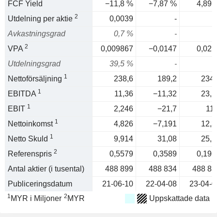
FCF Yield
−11,8 %
−7,87 %
4,89 
2
Utdelning per aktie
0,0039
-
Avkastningsgrad
0,7 %
-
2
VPA
0,009867
−0,0147
0,025
Utdelningsgrad
39,5 %
-
1
Nettoförsäljning
238,6
189,2
234,
1
EBITDA
11,36
−11,32
23,1
1
EBIT
2,246
−21,7
11,
1
Nettoinkomst
4,826
−7,191
12,3
1
Netto Skuld
9,914
31,08
25,1
2
Referenspris
0,5579
0,3589
0,196
Antal aktier (i tusental)
488 899
488 834
488 83
Publiceringsdatum
21-06-10
22-04-08
23-04-0
1
2
MYR i Miljoner
MYR
Uppskattade data