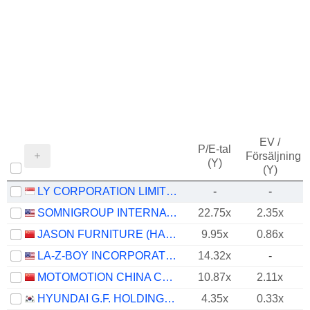
EV /
P/E-tal
Försäljning
(Y)
(Y)
LY CORPORATION LIMITED
-
-
SOMNIGROUP INTERNATIONAL INC.
22.75x
2.35x
JASON FURNITURE (HANGZHOU) CO.,LTD.
9.95x
0.86x
LA-Z-BOY INCORPORATED
14.32x
-
MOTOMOTION CHINA CORPORATION
10.87x
2.11x
HYUNDAI G.F. HOLDINGS CO., LTD.
4.35x
0.33x