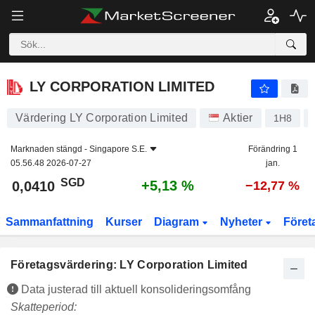
LY CORPORATION LIMITED
0,0410
$
+5,13 %
LY CORPORATION LIMITED
Värdering LY Corporation Limited
Aktier
1H8
Marknaden stängd -
Singapore S.E.
Förändring 1
05.56.48 2026-07-27
jan.
SGD
+5,13 %
0,0410
−12,77 %
Sammanfattning
Kurser
Diagram
Nyheter
Föret
Företagsvärdering: LY Corporation Limited
Data justerad till aktuell konsolideringsomfång
Skatteperiod: