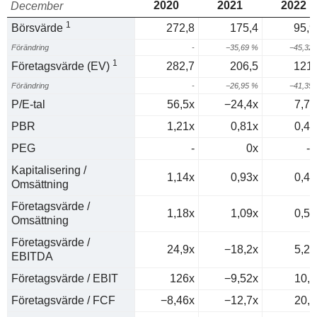
2020
2021
2022
December
1
Börsvärde
272,8
175,4
95,9
Förändring
-
−35,69 %
−45,32
1
Företagsvärde (EV)
282,7
206,5
121,
Förändring
-
−26,95 %
−41,35
P/E-tal
56,5x
−24,4x
7,77
PBR
1,21x
0,81x
0,43
PEG
-
0x
-0
Kapitalisering /
1,14x
0,93x
0,41
Omsättning
Företagsvärde /
1,18x
1,09x
0,52
Omsättning
Företagsvärde /
24,9x
−18,2x
5,22
EBITDA
Företagsvärde / EBIT
126x
−9,52x
10,7
Företagsvärde / FCF
−8,46x
−12,7x
20,5